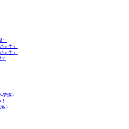
蝶）
动人生）
动人生）
呢？
-梦蝶）
会！
慧敏）
）