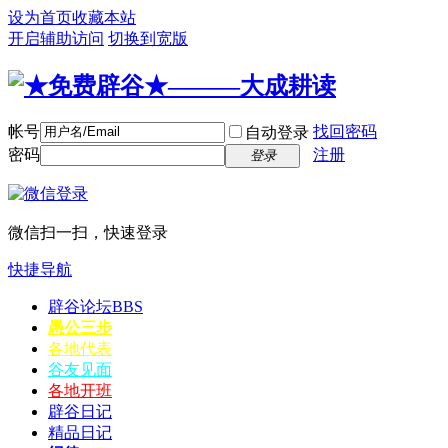
设为首页
收藏本站
开启辅助访问
切换到宽版
帐号
找回密码
自动登录
密码
注册
登录
微信扫一扫，快速登录
快捷导航
辟谷论坛
BBS
愚公三步
各地代表
谷友见面
各地开班
辟谷日记
精品日记