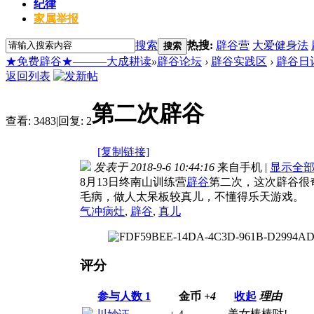
纪律
家属举报
搜索
热搜:
辟谷营
大爱健身法
搜索
★免费辟谷★———大成耕读
»
辟谷论坛
›
辟谷实践区
›
辟谷日
返回列表
第二次辟谷
查看:
3483
|
回复:
2
[复制链接]
发表于 2018-9-6 10:44:16
来自手机
|
显示全
8月13日终南山训练营
辟谷
第二次，这次辟谷很
毛病，做人太呆板较真儿，不懂得乐天游戏。
气冲病灶
,
辟谷
,
真儿
评分
参与人数
1
金币
+4
收起
理由
美女棒棒哒!