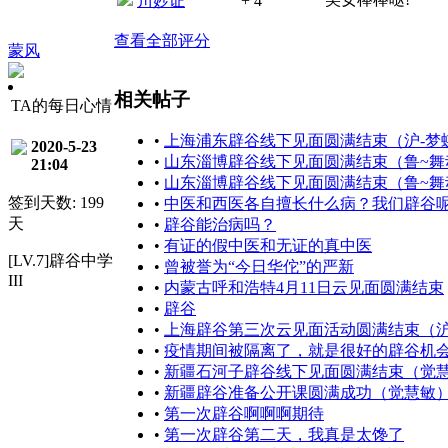
川妙证
+ 4
查看全部评分
蒙风
相关帖子
TA的每日心情
•
上海浦东辟谷线下见面圆满结束（沪-梦
2020-5-23
•
山东淄博辟谷线下见面圆满结束（鲁~舞
21:04
•
山东淄博辟谷线下见面圆满结束（鲁~舞
签到天数: 199
•
中医和西医各自擅长什么病？我们辟谷
天
•
辟谷能治病吗？
•
有证的假中医和无证的真中医
[LV.7]辟谷中学
•
曾被誉为“今日华佗”的严新
III
•
内蒙古呼和浩特4月11日云见面圆满结束
•
辟谷
•
上海辟谷第三次云见面活动圆满结束（沪
•
疫情期间被隔离了，就是很好的辟谷机
•
新疆石河子辟谷线下见面圆满结束（觉
•
新疆辟谷准备公开课圆满成功（觉慧敏
•
第一次辟谷啊啊啊期待
•
第一次辟谷第二天，我真是太馋了