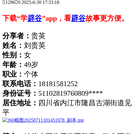

1296

0
2025-6-30 17:33:18
下载“学
辟谷
”app，看
辟谷
故事更方便。
分享者：
贵英
姓名：
刘贵英
性别：
女
年龄：
49岁
职业：
个体
联系电话：
18181581252
身份证号：
51102819760809****
居住地址：
四川省内江市隆昌古湖街道见
平