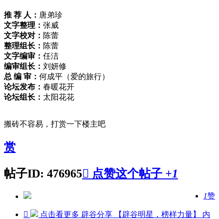
推 荐 人：
唐弟珍
文字整理：
张威
文字校对：
陈蕾
整理组长：
陈蕾
文字编审：
任洁
编审组长：
刘妍修
总 编 审：
何成平（爱的旅行）
论坛发布：
春暖花开
论坛组长：
太阳花花
搬砖不容易，打赏一下楼主吧
赏
帖子ID: 476965

点赞这个帖子
+1
1
赞

点击看更多
辟谷分享 【辟谷明星，榜样力量】
内