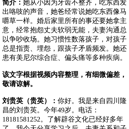
简介：
她从小因为牙齿不整齐，吃东西发
出咯吱的声音，她爸经常说她吃东西像马
嚼草一样。婚后家里所有的事还要她拿主
意，经常抱怨丈夫软弱无能，夫妻沟通总
以争吵收场。她习惯性数落孩子，对孩子
总是指责、埋怨，跟孩子矛盾频发。她还
患有美尼尔综合症、偏头痛等多种疾病。
该文字根据视频内容整理，有细微偏差，
敬请谅解。
刘贵英（贵英）：
你好。我是来自四川隆
昌的刘贵英。今年49岁。电话：
18181581252。了解辟谷文化已经好多年
了。我今天分享学习之后，夫妻关系和子