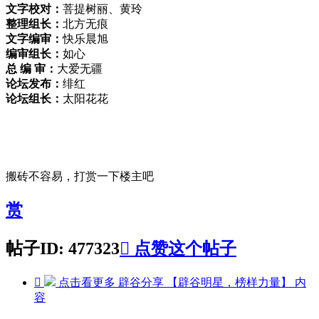
文字校对：
菩提树丽、黄玲
整理组长：
北方无痕
文字编审：
快乐晨旭
编审组长：
如心
总 编 审：
大爱无疆
论坛发布：
绯红
论坛组长：
太阳花花
搬砖不容易，打赏一下楼主吧
赏
帖子ID: 477323

点赞这个帖子

点击看更多
辟谷分享 【辟谷明星，榜样力量】
内
容