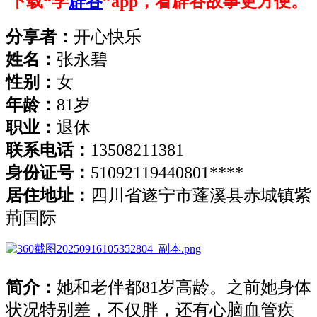
下载“学
辟谷
”app，看辟谷故事更方便。
分享者
：
开心快乐
姓名
：
张永碧
性别：
女
年龄
：
81岁
职业
：
退休
联系电话
：
13508211381
身份证号
：
51092119440801****
居住地址
：
四川省遂宁市蓬溪县赤城镇紫
荊国际
简介：
她和老伴都81岁高龄。之前她身体
状况特别差，不仅胖，还有心脑血管疾