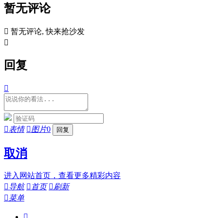
暂无评论

暂无评论, 快来抢沙发

回复


表情

图片
0
取消
进入网站首页，查看更多精彩内容

导航

首页

刷新

菜单
