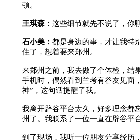
顿。
王琪森：
这些细节就先不说了，你
石小美：
都是身边的事，才让我特
住
了，想着要来郑州。
来郑州之前，我去做了个体检，结
手机时，偶然看到兰考有
谷友
见面
神
”，
这句话提醒了我
。
我离开辟谷平台太久，好多理念都
州
了
。我联系了一位一直在辟谷平
到了现场，我听一位朋友分享经历