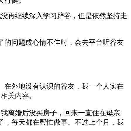
天行健。
就
没再继续深入
学习辟谷，但是
依然坚持走
了的问题
或
心情不佳时，会
去平台听谷友
享。在外地没有认识的
谷友
，我一个人实在
谷相关内容。
。
我
离婚后没买房子，
回来
一直住在母亲
子，每天都在帮忙做事。不过上个月，我