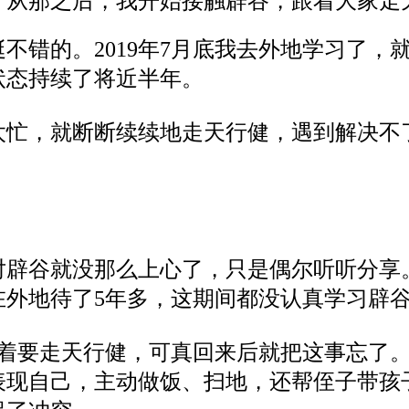
。
从那之后，我开始接触辟谷，跟着大家走
挺不错的
。
2019年7月底
我
去外地学习了，
状态持续了将近半年。
太忙，
就断断续续地走天行健，
遇到解决不
间，我对辟谷就没那么上心了，只是偶尔听听分
在外地待了
5年多，这期间都没认真学习辟
还想着要走天行健，可真回来后就把这事忘了
表现自己，主动做饭、扫地，还帮侄子带孩