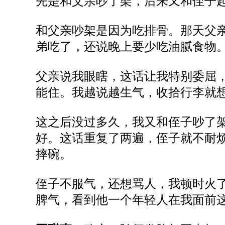
先是和父亲吵了架，后来又和侄子
和父亲吵架是因为
吃
排骨。那天父
弟吃了，还说晚上要少吃油腻食物
父亲说我眼瞎，这话让我特别委屈
能住。我越说越生气，收拾行李就
这之后没过多久，
我又和侄子吵了
好
。
这话重复了两遍，侄子就不耐
摔碗。
侄子不服气，还想骂人，我顿时火
脾气，看到他一个年轻人在我面前