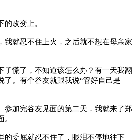
下的改变上。
，我就忍不住上火，之后
就
不想在母亲家
下子慌了，不知道该怎么办
？有一天
我翻
说了。有个谷友就跟
我说
“
管好自己是
。参加完
谷友
见面的第二天，我就来了郑
面
。
里的委屈就忍不住了，眼泪不停
地
往下