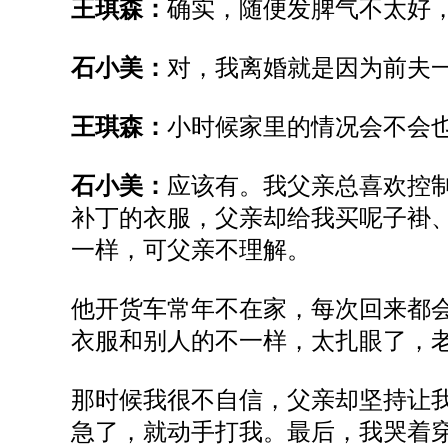
王琪森：
确实，随便发脾气不太好
石小美：
对，我离婚就是因为前夫
王琪森：
小时候家里的情况会不会
石小美：
应该有。我父亲总喜欢控
补丁的衣服，父亲却给我买呢子褂
一样，可父亲不理解。
他开货车常年不在家，每次回来都
衣服和别人的不一样，太扎眼了，
那时候我很不自信，父亲却坚持让
急了，
就
动手打我
。
最后
，
我哭着