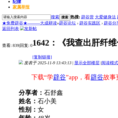
纪律
家属举报
搜索
热搜:
辟谷营
大爱健身法
搜索
★免费辟谷★———大成耕读
»
辟谷论坛
›
辟谷实践区
›
辟谷分
返回列表
1642：《我查出肝纤
查看:
839
|
回复:
0
[复制链接]
发表于 2025-11-9 13:43:13
|
显示全部楼层
|
阅读模
下载“学
辟谷
”app，看
辟谷
故事
分享者
：
石舒鑫
姓名
：
石小美
性别：
女
年龄
：
48
岁