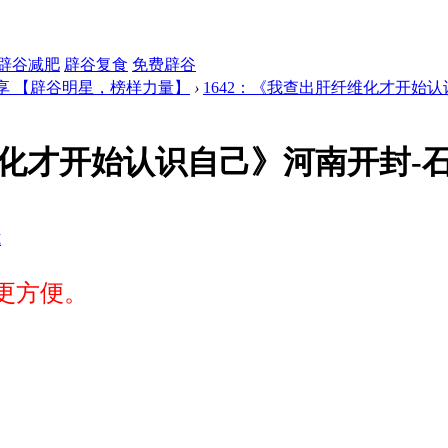
辟谷减肥
辟谷复食
免费辟谷
享 【辟谷明星，榜样力量】
›
1642：《我查出肝纤维化才开始认识
维化才开始认识自己》河南开封-石小
式
更方便。