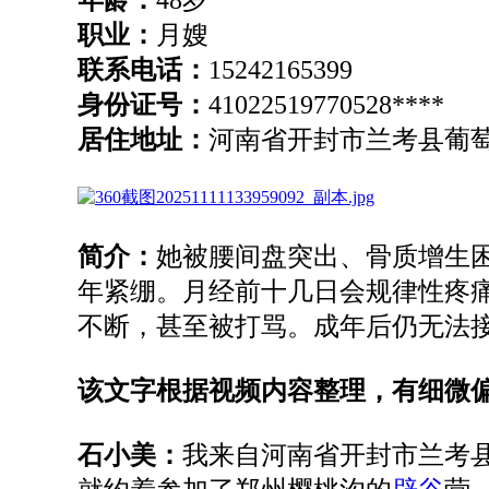
职业
：
月嫂
联系电话
：
15242165399
身份证号
：
41022519770528****
居住地址
：
河南省开封市兰考县葡
简介：
她被腰间盘突出、骨质增生
年紧绷
。
月经前十几日会规律性疼
不断，甚至被打骂
。
成年后仍无法
该文字根据视频内容整理，有细微
石小美：
我来自河南省开封市兰考