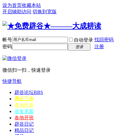
设为首页
收藏本站
开启辅助访问
切换到宽版
帐号
找回密码
自动登录
密码
注册
登录
微信扫一扫，快速登录
快捷导航
辟谷论坛
BBS
愚公三步
各地代表
谷友见面
各地开班
辟谷日记
精品日记