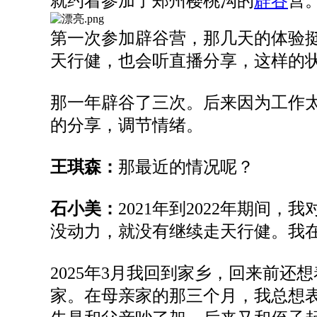
就
约着
参加了郑州樱桃沟的
辟谷
营
第一次
参加辟谷营，
那几天的体验
天行健，也会听直播分享，这样的
那
一年辟谷
了三
次
。
后来因为工作
的
分享
，
调节情绪。
王琪森：
那最近的情况呢？
石小美
：
2021年到2022年期
没动力，
就没有继续走天行健
。我
2025年3月我回到家乡，回来前
家。在母亲家的那三个月，我总想