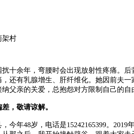
萄架村
困扰十余年，弯腰时会出现放射性疼痛
。
后
痛，还有乳腺增生、肝纤维化。她因前夫一
接纳父亲的关爱，总抱怨对方限制自己的自
偏差，敬请谅解。
县，今年
48岁，电话是
15242165399
。
201