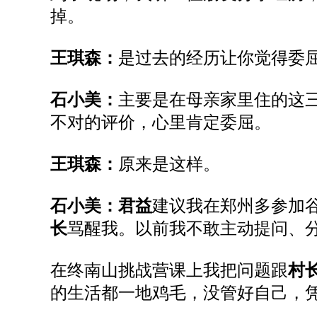
掉。
王琪森：
是过去的经历让你觉得委
石小美：
主要是
在母亲家里住的这
不对的评价，心里肯定委屈。
王琪森：
原来是这样。
石小美：
君益
建议我在郑州多参加
长
骂醒我。以前我不敢主动提问、
在
终南山
挑战营课上
我把问题跟
村
的生活都一地鸡毛，没管好自己，