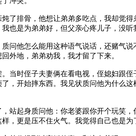
起了冲突。
亲炖了排骨，
他
想让
弟弟
多吃点，我却觉得
。
我也是为弟弟好，但父亲心疼儿子，没听
，质问他怎么能用这种语气说话，还赌气说
想回外地，弟弟劝我，我才留了下来。
架。当时侄子夫妻俩在看电视，侄媳妇跟侄
烦了，开始摔东西。我见状质问他为什么这
了，站起身质问他
：
你老婆跟你开个玩笑，
这样，更是压不住火气
。
我觉得自己
也是为