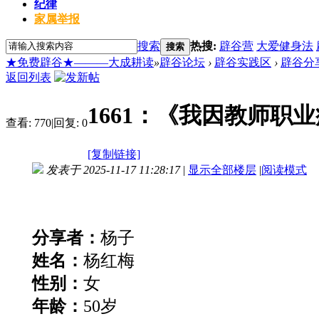
纪律
家属举报
搜索
热搜:
辟谷营
大爱健身法
搜索
★免费辟谷★———大成耕读
»
辟谷论坛
›
辟谷实践区
›
辟谷分
返回列表
1661：《我因教师职
查看:
770
|
回复:
0
[复制链接]
发表于 2025-11-17 11:28:17
|
显示全部楼层
|
阅读模式
分享者：
杨子
姓名：
杨红梅
性别：
女
年龄：
50岁