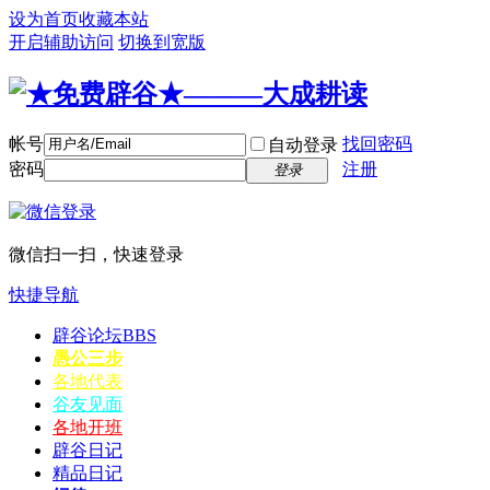
设为首页
收藏本站
开启辅助访问
切换到宽版
帐号
找回密码
自动登录
密码
注册
登录
微信扫一扫，快速登录
快捷导航
辟谷论坛
BBS
愚公三步
各地代表
谷友见面
各地开班
辟谷日记
精品日记