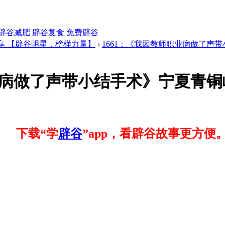
辟谷减肥
辟谷复食
免费辟谷
享 【辟谷明星，榜样力量】
›
1661：《我因教师职业病做了声带小
业病做了声带小结手术》宁夏青铜峡-
下载“学
辟谷
”app，看辟谷故事更方便