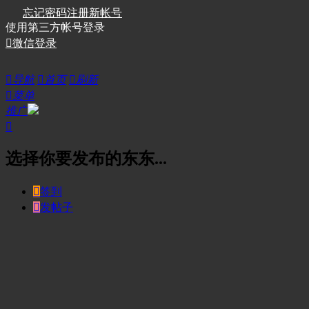
忘记密码
注册新帐号
使用第三方帐号登录

微信登录

导航

首页

刷新

菜单
推广

选择你要发布的东东...

签到

发帖子