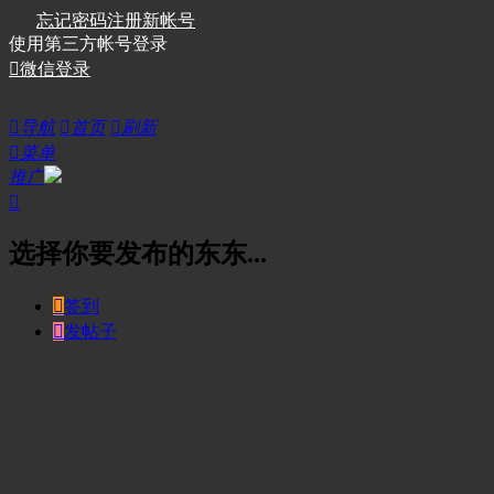
忘记密码
注册新帐号
使用第三方帐号登录

微信登录

导航

首页

刷新

菜单
推广

选择你要发布的东东...

签到

发帖子