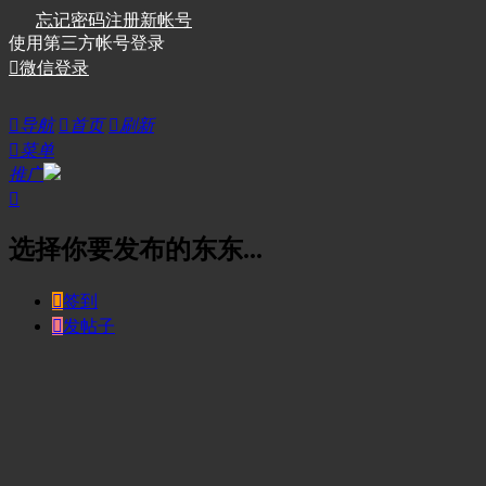
忘记密码
注册新帐号
使用第三方帐号登录

微信登录

导航

首页

刷新

菜单
推广

选择你要发布的东东...

签到

发帖子