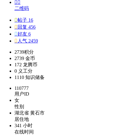


二维码

帖子 16

回复 456

好友 6

人气 2459
2739
积分
2739
金币
172
龙腾币
0
义工分
1110
知识储备
110777
用户ID
女
性别
湖北省 黄石市
居住地
341 小时
在线时间