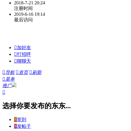
2018-7-21 20:24
注册时间
2019-6-16 19:14
最后访问

加好友

打招呼

聊聊天

导航

首页

刷新

菜单
推广

选择你要发布的东东...

签到

发帖子