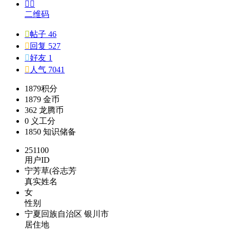


二维码

帖子 46

回复 527

好友 1

人气 7041
1879
积分
1879
金币
362
龙腾币
0
义工分
1850
知识储备
251100
用户ID
宁芳草(谷志芳
真实姓名
女
性别
宁夏回族自治区 银川市
居住地