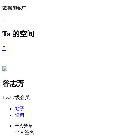
数据加载中

Ta 的空间

谷志芳
Lv.7
7级会员
帖子
资料
宁A芳草
个人签名