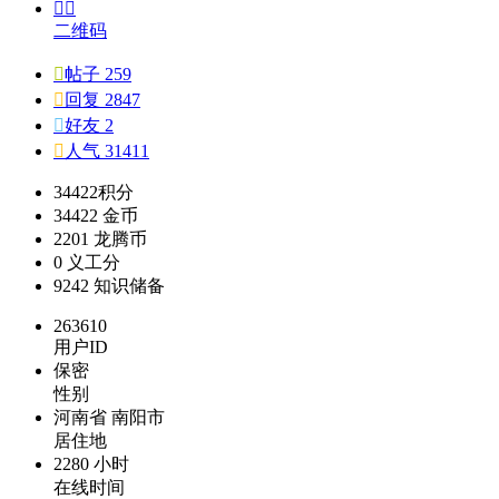


二维码

帖子 259

回复 2847

好友 2

人气 31411
34422
积分
34422
金币
2201
龙腾币
0
义工分
9242
知识储备
263610
用户ID
保密
性别
河南省 南阳市
居住地
2280 小时
在线时间