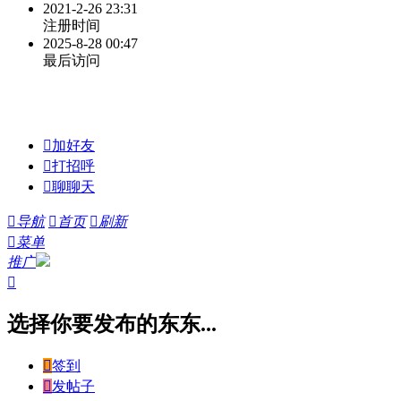
2021-2-26 23:31
注册时间
2025-8-28 00:47
最后访问

加好友

打招呼

聊聊天

导航

首页

刷新

菜单
推广

选择你要发布的东东...

签到

发帖子