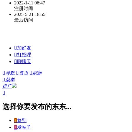
2022-1-11 06:47
注册时间
2025-5-21 18:55
最后访问

加好友

打招呼

聊聊天

导航

首页

刷新

菜单
推广

选择你要发布的东东...

签到

发帖子