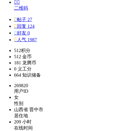


二维码

帖子 27

回复 124

好友 0

人气 1987
512
积分
512
金币
181
龙腾币
0
义工分
664
知识储备
269820
用户ID
女
性别
山西省 晋中市
居住地
209 小时
在线时间