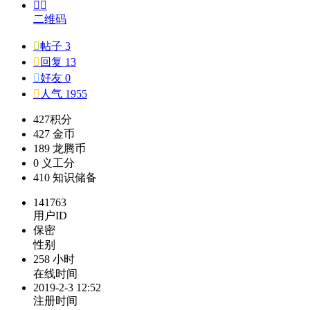


二维码

帖子 3

回复 13

好友 0

人气 1955
427
积分
427
金币
189
龙腾币
0
义工分
410
知识储备
141763
用户ID
保密
性别
258 小时
在线时间
2019-2-3 12:52
注册时间