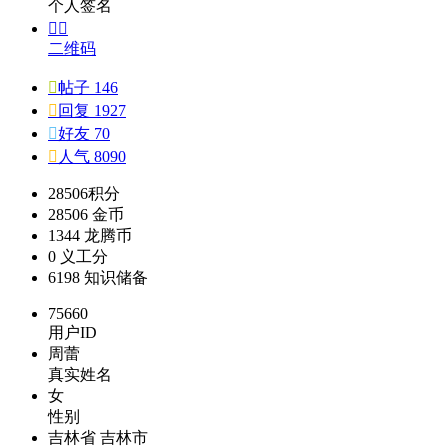
个人签名


二维码

帖子 146

回复 1927

好友 70

人气 8090
28506
积分
28506
金币
1344
龙腾币
0
义工分
6198
知识储备
75660
用户ID
周蕾
真实姓名
女
性别
吉林省 吉林市