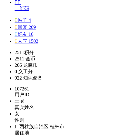


二维码

帖子 4

回复 269

好友 16

人气 1502
2511
积分
2511
金币
206
龙腾币
0
义工分
922
知识储备
107261
用户ID
王滨
真实姓名
女
性别
广西壮族自治区 桂林市
居住地