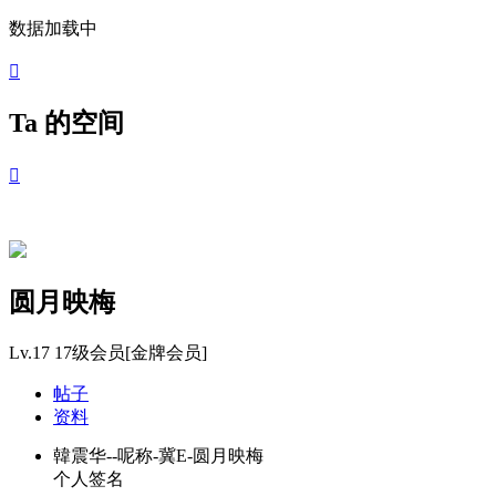
数据加载中

Ta 的空间

圆月映梅
Lv.17
17级会员[金牌会员]
帖子
资料
韓震华--呢称-冀E-圆月映梅
个人签名