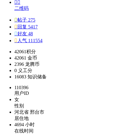


二维码

帖子 275

回复 5417

好友 48

人气 111554
42061
积分
42061
金币
2396
龙腾币
0
义工分
16083
知识储备
110396
用户ID
女
性别
河北省 邢台市
居住地
4694 小时
在线时间