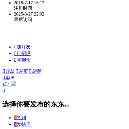
2018-7-17 16:12
注册时间
2025-8-27 22:02
最后访问

加好友

打招呼

聊聊天

导航

首页

刷新

菜单
推广

选择你要发布的东东...

签到

发帖子