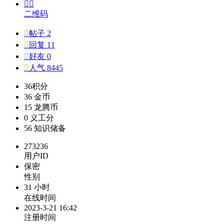


二维码

帖子 2

回复 11

好友 0

人气 8445
36
积分
36
金币
15
龙腾币
0
义工分
56
知识储备
273236
用户ID
保密
性别
31 小时
在线时间
2023-3-21 16:42
注册时间