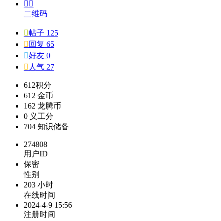


二维码

帖子 125

回复 65

好友 0

人气 27
612
积分
612
金币
162
龙腾币
0
义工分
704
知识储备
274808
用户ID
保密
性别
203 小时
在线时间
2024-4-9 15:56
注册时间