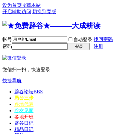
设为首页
收藏本站
开启辅助访问
切换到宽版
帐号
找回密码
自动登录
密码
注册
登录
微信扫一扫，快速登录
快捷导航
辟谷论坛
BBS
愚公三步
各地代表
谷友见面
各地开班
辟谷日记
精品日记