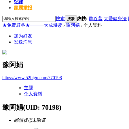
纪律
家属举报
搜索
热搜:
辟谷营
大爱健身法
搜索
★免费辟谷★———大成耕读
›
豫阿娟
›
个人资料
加为好友
发送消息
豫阿娟
https://www.52bigu.com/?70198
主题
个人资料
豫阿娟
(UID: 70198)
邮箱状态
未验证