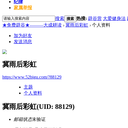
纪律
家属举报
搜索
热搜:
辟谷营
大爱健身法
搜索
★免费辟谷★———大成耕读
›
冀雨后彩虹
›
个人资料
加为好友
发送消息
冀雨后彩虹
https://www.52bigu.com/?88129
主题
个人资料
冀雨后彩虹
(UID: 88129)
邮箱状态
未验证