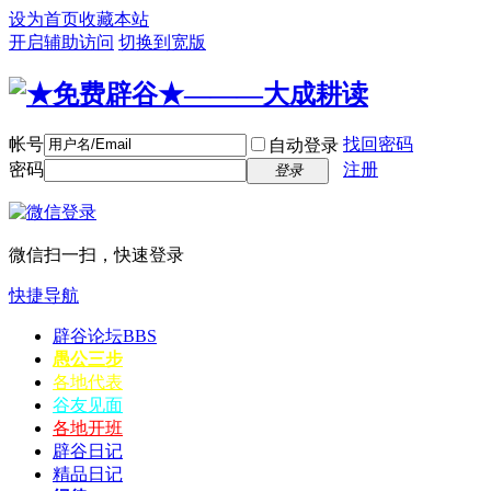
设为首页
收藏本站
开启辅助访问
切换到宽版
帐号
找回密码
自动登录
密码
注册
登录
微信扫一扫，快速登录
快捷导航
辟谷论坛
BBS
愚公三步
各地代表
谷友见面
各地开班
辟谷日记
精品日记