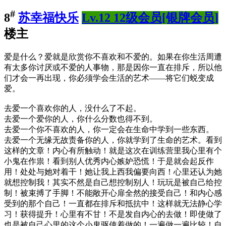
#
8
苏幸福快乐
Lv.12 12级会员[银牌会员]
楼主
爱是什么？爱就是欣赏你不喜欢和不爱的。如果在你生活周遭
有太多你讨厌或不爱的人事物，那是因你一直在排斥，所以他
们才会一再出现，你必须学会生活的艺术——将它们蜕变成
爱。
去爱一个喜欢你的人，没什么了不起。
去爱一个爱你的人，你什么分数也得不到。
去爱一个你不喜欢的人，你一定会在生命中学到一些东西。
去爱一个无缘无故责备你的人，你就学到了生命的艺术。看到
这样的文章！内心有所触动！就是这次在训练营里我心里有个
小鬼在作祟！看到别人优秀内心嫉妒恐慌！于是就会起反作
用！处处与她对着干！她让我上西我偏要向西！心里还认为她
就想控制我！其实不然是自己想控制别人！玩玩是被自己给控
制！被束搏了手脚！不能敞开心扉全然的接受自己！和内心感
受到的那个自己！一直都在排斥和抵抗中！这样就无法静心学
习！获得提升！心里有不甘！不是发自内心的去做！即使做了
也是被自己心里的这个小鬼驱使着做的！一遍做一遍比较！自