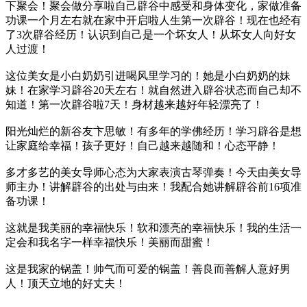
下聚会！聚会做分享啦自己辟谷中感受和身体变化，家做准备
功课一个月左右就在家中开启啦人生第一次辟谷！现在也经有
了3次辟谷经历！认识到自己是一个坏女人！从坏女人向好女
人过渡！
这位美女是小白奶奶引进喝风里学习的！她是小白奶奶的妹
妹！在家学习辟谷20天左右！就自然进入辟谷状态而自己却不
知道！第一次辟谷啦7天！身材越来越好年轻漂亮了！
阳光灿烂的新谷友卞思敏！有多年的学佛经历！学习辟谷是想
让家庭给幸福！孩子更好！自己越来越随和！心态平静！
多才多艺的美女导师心态为大家表演古琴弹奏！今天由美女导
师主办！讲解辟谷的出处与由来！我配合她讲解辟谷前16项准
备功课！
这就是我美丽的幸福快乐！软和漂亮的幸福快乐！我的生活一
定会和我名字一样幸福快乐！美丽而甜蜜！
这是我家的锅盖！帅气而可爱的锅盖！善良而善解人意好男
人！顶天立地的好丈夫！