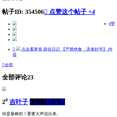
帖子ID: 354506

点赞这个帖子
+4
4
赞

点击看更多
辟谷日记 【严禁绝食，违者封号】
内
容

全部
全部评论
23
#
2
吉叶子
Lv.7 7级会员
你是最棒的！爱要大声说出来。