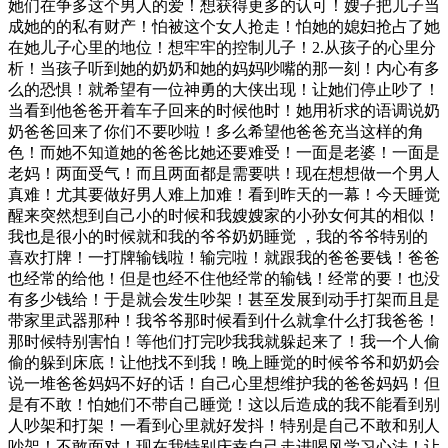
她们在争多这个男人的爱！想获得更多的认可！嫂子把儿子当
成她的的私有财产！怕被这个女人抢走！怕她的媳妇抢占了她
在她儿子心里的地位！想牢牢的控制儿子！2.从孩子的心里分
析！当孩子听到她的奶奶和她的妈妈吵嘴的那一刻！内心有多
么的恐惧！就希望有一位神勇的大侠出现！让她们停止吵了！
当看到他爸爸开着车子回来的时候他时！她用祈求的语调说奶
奶爸爸回来了你们不要吵啦！多么希望他爸爸充当这样的角
色！而她不知道她的爸爸比她还要难受！一面是老婆！一面是
老妈！两面受气！而且两面都是需要哄！现在想想做一个男人
真难！尤其要做好男人难上加难！看到昨天的一幕！今天睡觉
醒来突然想到自己小的时候和我嫂嫂家的小孙女何其的相似！
我也是很小的时候就和我的爷爷奶奶睡觉 ，我的爷爷特别的
喜欢打牌！一打牌输钱啦！输完啦！就跟我的爸爸要钱！爸爸
也经常的给他！但是也经不住他经常的输钱！经常的要！也没
有多少钱给！于是就会发生吵架！甚至发展到动手打架而且是
带家里武器那种！我爷爷那时候看到什么就拿什么打我爸爸！
那时候特别害怕！等他们打完吵我我就躲起来了！我一个人偷
偷的躲到床底！让他找不到我！晚上睡觉的时候爷爷和奶奶会
说一堆爸爸妈妈不好的话！自己心里想维护我的爸爸妈妈！但
是有不敢！怕她们不带自己睡觉！这以后造成的我不能看到别
人吵架和打架！一看到心里就好发抖！特别是自己不敢和别人
吵架！不敢面对！现在我特别庆幸自己走进喝风学习心法！让