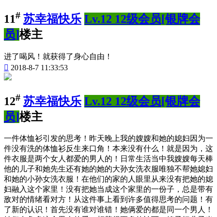
#
11
苏幸福快乐
Lv.12 12级会员[银牌会
员]
楼主
进了喝风！就获得了身心自由！

2018-8-7 11:33:53
#
12
苏幸福快乐
Lv.12 12级会员[银牌会
员]
楼主
一件体恤衫引发的思考！昨天晚上我的嫂嫂和她的媳妇因为一
件没有洗的体恤衫反生来口角！本来没有什么！就是因为，这
件衣服是两个女人都爱的男人的！日常生活当中我嫂嫂每天棒
他的儿子和她先生还有她的她的大孙女洗衣服唯独不帮她媳妇
和她的小孙女洗衣服！在他们的家的人眼里从来没有把她的媳
妇融入这个家里！没有把她当成这个家里的一份子，总是带有
敌对的情绪看对方！从这件事上看到许多值得思考的问题！有
了新的认识！首先没有谁对谁错！她俩爱的都是同一个男人！