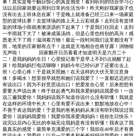
事！其实是每个触目惊心的真是感受！看到听到的结合学习心
法以后回家就要运用到日常的生活当中！昨天刚好我家孩子也
没有出去上班休息在家！于是晚上就准备已经三口来一场家庭
型的篮球比赛！去篮球场的路上天上云彩就多！走到没有篮球
架的球场小雨就淅淅沥沥的下起来了！于是我们往回走！走到
一半雨就下大了！被淋成落汤鸡，但是心里也特别的高兴！感
恩老天下了雨！滋润着万物！最近一段时间我们这里都没有下
雨，地里的庄家都有点干！这就是天地相合也将甘露！润物细
无声啦！ 回家翻开日历看看才知道明天是六月二十
二！是我妈妈的生日！心里惦记着于是早上不到5点就醒了起
床！给我妈妈打电话聊聊！妈妈今年已经65岁了还要出去上
班！心里心疼！于是就关照她！在天这样的大伏天里注意身
体！多喝水！想里很早就想和她们说我爱了！一直都迟迟的没
有说出口！因为不好意思说出口！把爱发在心里！后来想想有
爱要大声说出来！终于鼓起勇气和我亲爱妈妈说我爱你！一连
说三遍我爱你！我妈妈说我不知道你说什么没有听懂！我就是
在这样的环境中长大！心里有爱不说出来！默默地放在心中！
不善于表达我的爱！于是我的爸爸妈妈从来没有听到我说过我
爱你！说妈妈我爱你！我爱你我亲爱滴妈妈！祝你生日快乐！
说完以后内心无比的幸福无论我妈是有没有听懂！我表达了我
最真实的感受！最简单充满爱的三个字！我却在40年后才有勇
气说出去！我爱你！以后一定要多和爸爸妈妈说我爱你！把我