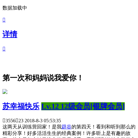
数据加载中

详情

第一次和妈妈说我爱你！
苏幸福快乐
Lv.12 12级会员[银牌会员]

3556

23
2018-8-3 05:53:35
这两天从训练营回家！是我
辟谷
的第四天！看到和听到那么的
精彩分享！好多活活生生的经典案例！许多听上是有趣的故