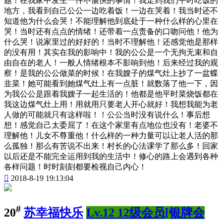
题！在我家中发生一件不愉快的事情！我走到我们平时吃饭的
地方，我看到自己公公一边吃着饭！一边在哭着！我当时还不
知道他为什么会哭！不能理解他到底处于一种什么样的心里在
哭！当时还有点点的情绪！还带着一点责备的口吻问他！他为
什么哭！说家里过的好好的！当时不理解他！还感觉他是那样
的没有用！其实在我的影响中！我的公公是一个无拘无束和自
由自在的老人！一般人情绪根本不影响到他！后来经过我的观
察！是我的公公做菜的时候！在我嫂子的煤气灶上抄了一盆蝶
韭菜！她可能看到她煤气灶上有一点脏！就数落了他一下，因
为我公公是跟着我嫂子一起生活的！他都是他平时菜烧饭都在
我这边煤气灶上用！用就用只要老人开心就好！我想我能为老
人做的可能就只有这样啦！！公公当时没有说什么！事后想
想！感觉自己太委屈了！在这个家里有点地位也没有！老婆不
理解他！儿女不尊重他！什么样的一种力量可以让老人活的那
么孤独！那么有苦说不出来！村长的心法课学了那么多！回家
以后还是不能完全运用到我的生活中！修心的路上会遇到各种
各样问题！时时刻刻都要检视自己内心！

2018-8-19 19:13:04
#
20
苏幸福快乐
Lv.12 12级会员[银牌会