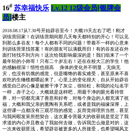
#
16
苏幸福快乐
Lv.12 12级会员[银牌会
员]
楼主
2018.08.17从7.30号开始辟谷至今！大概19天左右了吧！刚才
训练营回家！在训练营期间那几天每天都特别的开心！可以见
到那么多谷友！每个人都有不同的问题！带着不一样的心意来
到训练营里找答案！有的朋友可以满载而归！有的谷友还在外
面打转找不到方向！这次给我影响最深的是！我们组来了一个
最年轻的小帅哥！只有二十岁左右！还在在校大三的学生！他
的感触很深！悟性也很高 身体的变化并不明显，无病无
灾，也没有饥饿的感觉，但是嘴馋的着实难受，甚至原来不喜
欢吃的生橄榄都嚼起来了。心里上的变化很大，自从开始辟谷
感觉自己的心像是被擦干净了灰尘，很轻松，和我的论坛名字
一样，赤子之心，大概就是这样吧，用最干净的眼光看待世
界，对一切都充满了善意和好奇，对每个身边的人都充满了祝
福，大概和我父亲的熏陶有关系吧，或者是我的福缘深厚，上
这些课一点都没有三观尽毁的感觉，反而觉得理所当然，甚至
与我闲暇发呆所想契合，这次夏令营最大的收获就是坚定了我
求道的内心并且教会了我如何去做，告诉我怎么做是对的，这
一次来收获匪浅，希望辟谷被更多的人所接受，也希望喝风文