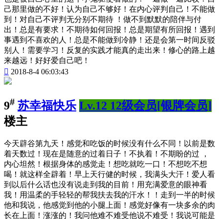
己那里做的不好！认为自己不够好！在内心评判自己！不能做
到！对自己不评判无分别不期待 ！做不到默默的陪伴与付
出！总是有要求！不期待如何回报！总是期望有所回报！遇到
事遇到不喜欢的人！总是不能做到冷静！还是会第一时间反驳
别人！需要学习！反复的实践才能真的走出来！修心的路上越
来越远！好好爱自己吧！

2018-8-4 06:03:43
#
9
苏幸福快乐
Lv.12 12级会员[银牌会员]
楼主
今天辟谷第九天！感觉和吃饭的时候没有什么不同！以前是数
着天数过！现在是随意的过着日子！不执着！不期盼的过 ，
内心坦然！根据身体的感觉走！想吃就吃一口！不想吃不想
喝！就这样全辟着！早上天行健的时候，我满头大汗！爱人看
到以后什么话也没有说走到我的目前！用充满爱意的眼神看
我！用温柔的手轻轻的帮我扶去我的汗水！！走到一半的时候
他和我说，他感觉到他的小腿上面！感觉好像有一块多余的肉
长在上面！涨涨的！我问他难不难受他说不难受！我说可能是