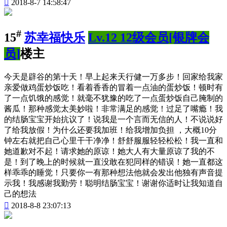

2018-8-7 14:58:47
#
15
苏幸福快乐
Lv.12 12级会员[银牌会
员]
楼主
今天是辟谷的第十天！早上起来天行健一万多步！回家给我家
亲爱做鸡蛋炒饭吃！看着香香的冒着一点油的蛋炒饭！顿时有
了一点饥饿的感觉！就毫不犹豫的吃了一点蛋炒饭自己腌制的
酱瓜！那种感觉太美妙啦！非常满足的感觉！过足了嘴瘾！我
的结肠宝宝开始抗议了！说我是一个言而无信的人！不说说好
了给我放假！为什么还要我加班！给我增加负担 ，大概10分
钟左右就把自己心里干干净净！舒舒服服轻轻松松！我一直和
她道歉对不起！请求她的原谅！她大人有大量原谅了我的不
是！到了晚上的时候就一直没敢在犯同样的错误！她一直都这
样乖乖的睡觉！只要你一有那种想法他就会发出他独有声音提
示我！我感谢我勤劳！聪明结肠宝宝！谢谢你适时让我知道自
己的想法

2018-8-8 23:07:13