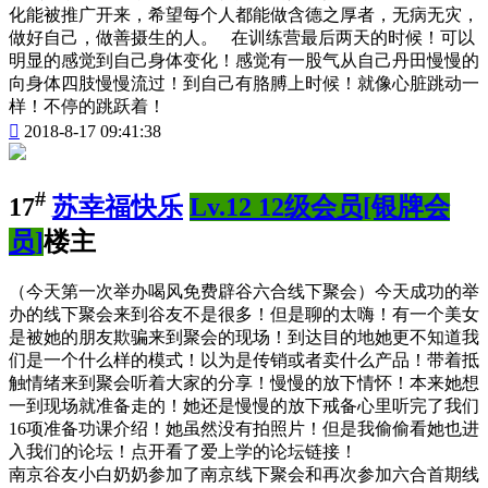
化能被推广开来，希望每个人都能做含德之厚者，无病无灾，
做好自己，做善摄生的人。 在训练营最后两天的时候！可以
明显的感觉到自己身体变化！感觉有一股气从自己丹田慢慢的
向身体四肢慢慢流过！到自己有胳膊上时候！就像心脏跳动一
样！不停的跳跃着！

2018-8-17 09:41:38
#
17
苏幸福快乐
Lv.12 12级会员[银牌会
员]
楼主
（今天第一次举办喝风免费辟谷六合线下聚会）今天成功的举
办的线下聚会来到谷友不是很多！但是聊的太嗨！有一个美女
是被她的朋友欺骗来到聚会的现场！到达目的地她更不知道我
们是一个什么样的模式！以为是传销或者卖什么产品！带着抵
触情绪来到聚会听着大家的分享！慢慢的放下情怀！本来她想
一到现场就准备走的！她还是慢慢的放下戒备心里听完了我们
16项准备功课介绍！她虽然没有拍照片！但是我偷偷看她也进
入我们的论坛！点开看了爱上学的论坛链接！
南京谷友小白奶奶参加了南京线下聚会和再次参加六合首期线