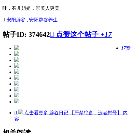
哇，芬儿姐姐，景美人更美

安阳辟谷
,
安阳辟谷养生
帖子ID: 374642

点赞这个帖子
+17
17
赞

点击看更多
辟谷日记 【严禁绝食，违者封号】
内
容
相关阅读