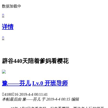
数据加载中

详情

辟谷440天陪着爹妈看樱花
豫——芬儿
Lv.0 开班导师

4180

16
2019-4-4 00:11:41
本帖最后由 豫——芬儿 于 2019-4-4 00:15 编辑