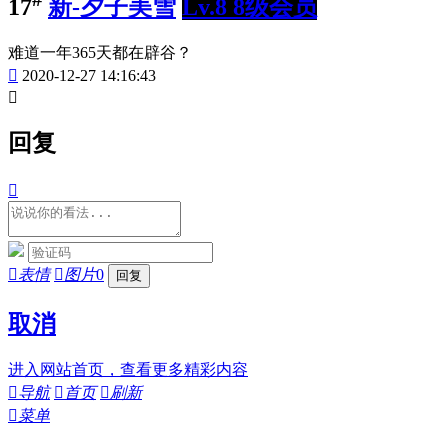
17
新-夕子美雪
Lv.8 8级会员
难道一年365天都在辟谷？

2020-12-27 14:16:43

回复


表情

图片
0
取消
进入网站首页，查看更多精彩内容

导航

首页

刷新

菜单