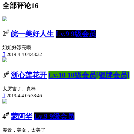
全部评论
16
#
2
皖一美好人生
Lv.9 9级会员
姐姐好漂亮哦

2019-4-4 04:43:32
#
3
浙心莲花开
Lv.10 10级会员[银牌会员]
太厉害了。真棒

2019-4-4 05:38:46
#
4
蒙阿华
Lv.9 9级会员
美景，美女，太美了