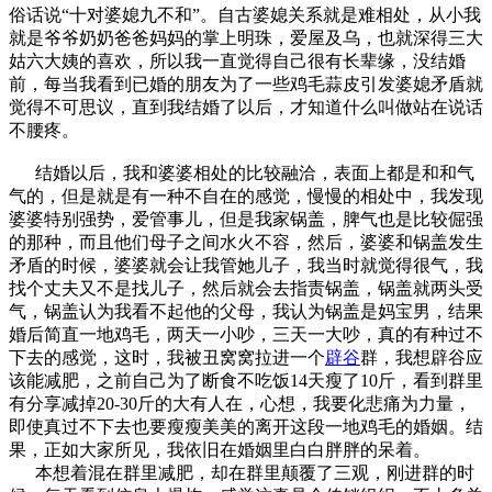
俗话说“十对婆媳九不和”。自古婆媳关系就是难相处，从小我
就是爷爷奶奶爸爸妈妈的掌上明珠，爱屋及乌，也就深得三大
姑六大姨的喜欢，所以我一直觉得自己很有长辈缘，没结婚
前，每当我看到已婚的朋友为了一些鸡毛蒜皮引发婆媳矛盾就
觉得不可思议，直到我结婚了以后，才知道什么叫做站在说话
不腰疼。
结婚以后，我和婆婆相处的比较融洽，表面上都是和和气
气的，但是就是有一种不自在的感觉，慢慢的相处中，我发现
婆婆特别强势，爱管事儿，但是我家锅盖，脾气也是比较倔强
的那种，而且他们母子之间水火不容，然后，婆婆和锅盖发生
矛盾的时候，婆婆就会让我管她儿子，我当时就觉得很气，我
找个丈夫又不是找儿子，然后就会去指责锅盖，锅盖就两头受
气，锅盖认为我看不起他的父母，我认为锅盖是妈宝男，结果
婚后简直一地鸡毛，两天一小吵，三天一大吵，真的有种过不
下去的感觉，这时，我被丑窝窝拉进一个
辟谷
群，我想辟谷应
该能减肥，之前自己为了断食不吃饭14天瘦了10斤，看到群里
有分享减掉20-30斤的大有人在，心想，我要化悲痛为力量，
即使真过不下去也要瘦瘦美美的离开这段一地鸡毛的婚姻。结
果，正如大家所见，我依旧在婚姻里白白胖胖的呆着。
本想着混在群里减肥，却在群里颠覆了三观，刚进群的时