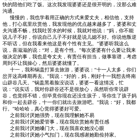
快的陪他们吃了饭。这次我发现婆婆还是很开明的，没那么难
沟通。
慢慢的，我也学着用正确的方式来爱丈夫，相信他，支持
他，打心底里欣赏他，我发现他的优点越来越多了，婆婆和丈
夫沟通不畅，找我吐苦水的时候，我就对他说：“妈，你不能
说儿子不好，你说自己儿子不好就是说儿媳不好。你说他叛逆
不听话，但在我看来他这是有个性有主见。”婆婆听我这么
说，喜滋滋的说：“对，是有个性。”每次婆婆有什么要让我来
做决定的事，我也是夸丈夫，有责任有担当，做事靠谱，考虑
周到不让我操心，然后婆婆就懂了。
十一，我和锅盖打算去旅游，婆婆说：“十一人太多，你们
岔开这高峰期再去。”我说：“好的，妈，刚好十一我想去终南
山辟谷几天。”锅盖黑着脸没说话，婆婆一看这情况，忙
说：“说实话，我对你辟谷还不是很放心，虽然听你常说辟
谷，也觉得不错，但毕竟你现在还没生孩子，等你生了孩子妈
和你一起去辟谷，十一你们就出去旅游吧。”我说：“好，我都
行。”哈哈哈，真心觉得婆婆好可爱。
之前我讨厌她强势，现在我理解她不易
之前我讨厌她爱管事，现在我欣赏她有责任感
之前我讨厌她嗓门大，现在我喜欢她没心眼
之前我讨厌她小气扣门，现在我感谢她勤俭持家。