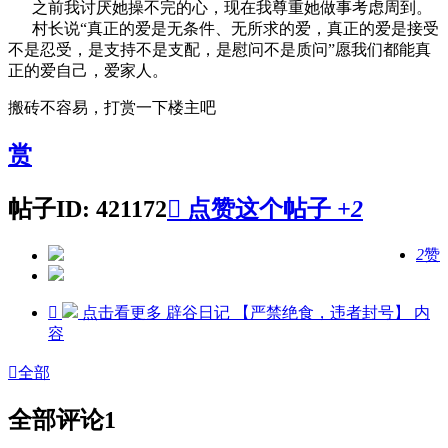
之前我讨厌她操不完的心，现在我尊重她做事考虑周到。
村长说“真正的爱是无条件、无所求的爱，真正的爱是接受
不是忍受，是支持不是支配，是慰问不是质问”愿我们都能真
正的爱自己，爱家人。
搬砖不容易，打赏一下楼主吧
赏
帖子ID: 421172

点赞这个帖子
+2
2
赞

点击看更多
辟谷日记 【严禁绝食，违者封号】
内
容

全部
全部评论
1