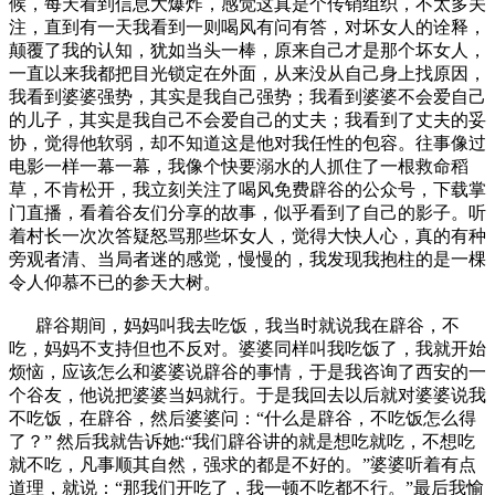
候，每天看到信息大爆炸，感觉这真是个传销组织，不太多关
注，直到有一天我看到一则喝风有问有答，对坏女人的诠释，
颠覆了我的认知，犹如当头一棒，原来自己才是那个坏女人，
一直以来我都把目光锁定在外面，从来没从自己身上找原因，
我看到婆婆强势，其实是我自己强势；我看到婆婆不会爱自己
的儿子，其实是我自己不会爱自己的丈夫；我看到了丈夫的妥
协，觉得他软弱，却不知道这是他对我任性的包容。往事像过
电影一样一幕一幕，我像个快要溺水的人抓住了一根救命稻
草，不肯松开，我立刻关注了喝风免费辟谷的公众号，下载掌
门直播，看着谷友们分享的故事，似乎看到了自己的影子。听
着村长一次次答疑怒骂那些坏女人，觉得大快人心，真的有种
旁观者清、当局者迷的感觉，慢慢的，我发现我抱柱的是一棵
令人仰慕不已的参天大树。
辟谷期间，妈妈叫我去吃饭，我当时就说我在辟谷，不
吃，妈妈不支持但也不反对。婆婆同样叫我吃饭了，我就开始
烦恼，应该怎么和婆婆说辟谷的事情，于是我咨询了西安的一
个谷友，他说把婆婆当妈就行。于是我回去以后就对婆婆说我
不吃饭，在辟谷，然后婆婆问：“什么是辟谷，不吃饭怎么得
了？” 然后我就告诉她:“我们辟谷讲的就是想吃就吃，不想吃
就不吃，凡事顺其自然，强求的都是不好的。”婆婆听着有点
道理，就说：“那我们开吃了，我一顿不吃都不行。”最后我愉