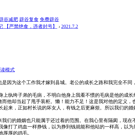
辟谷减肥
辟谷复食
免费辟谷
记 【严禁绝食，违者封号】
›
2021.7.2
阅读模式
。
是因为这个工作我才嫁到县城。老公的成长之路和我完全不同，
上纨绔子弟的毛病，不明白他身上我看不惯的毛病是他的成长
而他却当起了甩手装柜。懒！能力不足！这是我对他的定义，也
长起来，正如村长说的坏女人，有钱之后更麻烦。所以我们的婚
我们的婚姻也只能属于还过着的范围。在我心里有隔阂，现在
像打了鸡血一样挣钱，以为挣到钱就能和他站的一样高，以为
地厚厚的鸡毛。