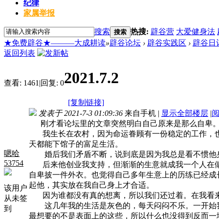
纪律
家属举报
搜索
热搜:
辟谷营
大爱健身法
搜索
★免费辟谷★———大成耕读
»
辟谷论坛
›
辟谷实践区
›
辟谷日
返回列表
2021.7.2
查看:
1461
|
回复:
0
[复制链接]
发表于 2021-7-3 01:09:36
来自手机
|
显示全部楼层
|
刚才看论坛里的文章突然明白自己原来是那么自卑
我生长在农村，因为命运眷顾有一份稳定的工作，也
天都能下馆子的富足生活。
嗯哈
婚后我们矛盾不断，说到底是因为我总是看不惯他身
53754
后来他创业我支持，但渐渐的生意就成我一个人在做
自卑披一件外衣。也觉得自己多年生意上的历练已经成
起他，其实放在我自己身上才合适。
该用户
因为谁都没有真的想离，所以我们还过着。在我看来
从未签
这几年我的生活是灰色的，每天闷闷不乐。一开始我
到
最想要的不是表面上的这些，所以什么也没得到反而一