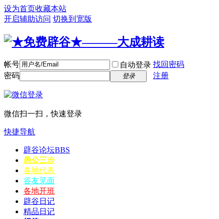
设为首页
收藏本站
开启辅助访问
切换到宽版
帐号
找回密码
自动登录
密码
注册
登录
微信扫一扫，快速登录
快捷导航
辟谷论坛
BBS
愚公三步
各地代表
谷友见面
各地开班
辟谷日记
精品日记