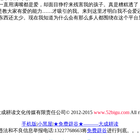
直用满嘴都是爱，却面目狰狞来残害我的孩子。真是糟糕透了
是教大家有爱的能力……才吸引的我。来到这里才明白我不会爱
东西还太少。现在我知道为什么会有那么多人都围绕在这个平台
成耕读文化传媒有限责任公司© 2012-2015
www.52bigu.com
All r
手机版
|
小黑屋
|
★免费辟谷★———大成耕读
违法和不良信息举报电话:13227768663将
免费辟谷
进行到底。。