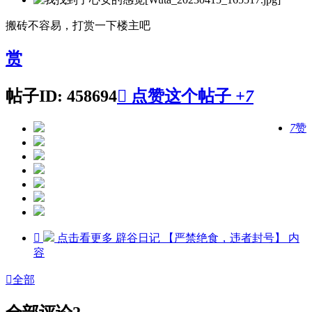
搬砖不容易，打赏一下楼主吧
赏
帖子ID: 458694

点赞这个帖子
+7
7
赞

点击看更多
辟谷日记 【严禁绝食，违者封号】
内
容

全部