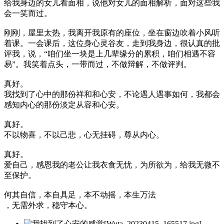
给我身边的女儿看面相，说他对女儿的面相解析，面对这些我
会一笑而过。
刚刚，屋里太热，我离开我原有的座位，坐在窗边吹着小风听
着课。一会课后，这位身心灵谷友，走到我身边，很认真的批
评我，说，“咱们坐一块是上几辈缘分的累积，咱们相遇不容
易”。我笑着点头，一带而过，不做辩解，不做评判。
真好。
我找到了心中的那份祥和和心安，不论遇人遇事如何，我都会
感知内心的那份淡定从容和心安。
真好。
不以物喜，不以己悲，心无挂碍，尊从内心。
真好。
爱自己，感恩我的老公让我衣食无忧，为所欲为，给我无微不
至保护。
何其自信，本自具足，本不动摇，本生万法
，无需外求，稳守本心。