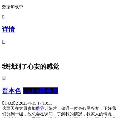
数据加载中

详情

我找到了心安的感觉
晋本色
Lv.6 6级会员

1432

2
2023-4-15 17:13:11
这两天在太原参加
辟谷
训练营，偶遇一位身心灵谷友，正好我
们分到一组，他总会在课间，了解我的情况，我家人的情况，