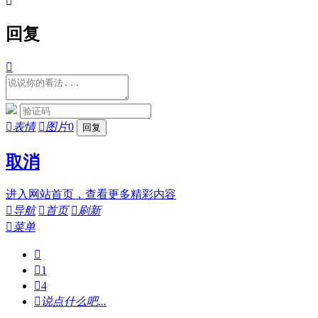

回复


表情

图片
0
取消
进入网站首页，查看更多精彩内容

导航

首页

刷新

菜单


1

4

说点什么吧...