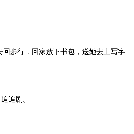
去回步行，回家放下书包，送
她
去上写字
子追追剧。