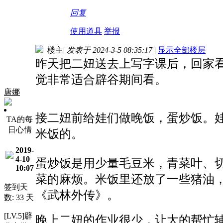
回复
使用道具
举报
楼主
|
发表于 2024-3-5 08:35:17
|
显示全部楼层
昨天把二妞送去上写字课后，回家
觉非常适合辟谷期间看。
唐娜
接二妞前给娃们做晚饭，蛋炒饭。
TA的每
日心情
米饭的。
2019-
4-10
蛋炒饭是用少量毛豆米，青菜叶、
10:07
菜的麻烦。米饭里还放了一些猪油
签到天
《武林外传》。
数: 33 天
[LV.5]辟
晚上二妞的作业很少，让大的帮忙