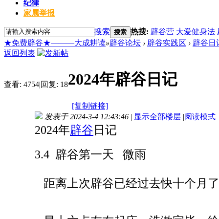
纪律
家属举报
搜索
热搜:
辟谷营
大爱健身法
搜索
★免费辟谷★———大成耕读
»
辟谷论坛
›
辟谷实践区
›
辟谷日
返回列表
2024年辟谷日记
查看:
4754
|
回复:
18
[复制链接]
发表于 2024-3-4 12:43:46
|
显示全部楼层
|
阅读模式
2024年
辟谷
日记
3.4 辟谷第一天 微雨
距离上次辟谷已经过去快十个月