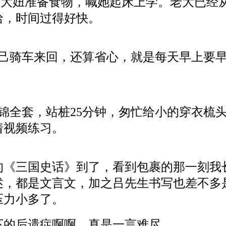
给
大妞
准备食物，喊
她
起床上学。老大已经
哈，时间过得好快。
己骑车来回，还算省心，就是每天早上要早
锦全套，站桩25分钟，匆忙给小的穿衣梳
着视频练习。
《三国史话》到了，看到包裹的那一刻我
述，都是文言文，加之吕先生
书写
也差不多
压力小多了。
下的后遗症
啊啊
，真是一言难尽。