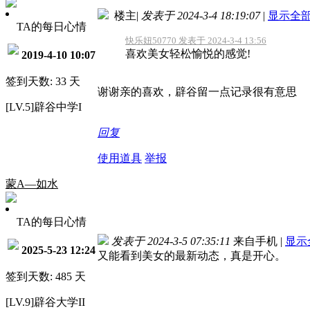
楼主
|
发表于 2024-3-4 18:19:07
|
显示全
TA的每日心情
快乐妞50770 发表于 2024-3-4 13:56
喜欢美女轻松愉悦的感觉!
2019-4-10 10:07
签到天数: 33 天
谢谢亲的喜欢，辟谷留一点记录很有意思
[LV.5]辟谷中学I
回复
使用道具
举报
蒙A—如水
TA的每日心情
发表于 2024-3-5 07:35:11
来自手机
|
显示
2025-5-23 12:24
又能看到美女的最新动态，真是开心。
签到天数: 485 天
[LV.9]辟谷大学II