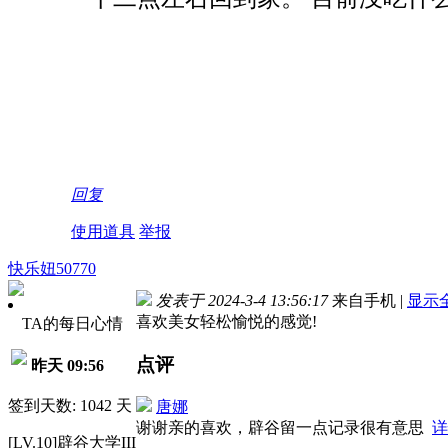
回复
使用道具
举报
快乐妞50770
发表于 2024-3-4 13:56:17
来自手机
|
显示
喜欢美女轻松愉悦的感觉!
TA的每日心情
点评
昨天 09:56
签到天数: 1042 天
唐娜
谢谢亲的喜欢，辟谷留一点记录很有意思
详
[LV.10]辟谷大学III