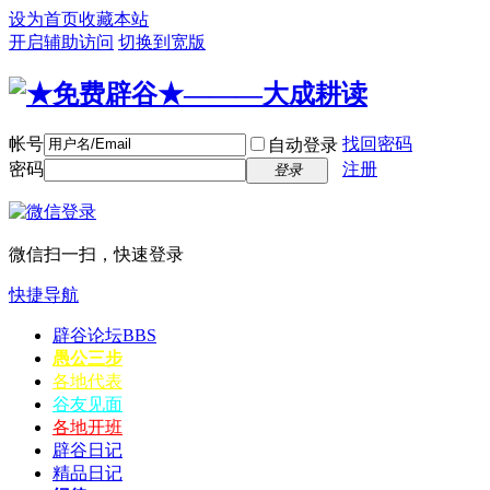
设为首页
收藏本站
开启辅助访问
切换到宽版
帐号
找回密码
自动登录
密码
注册
登录
微信扫一扫，快速登录
快捷导航
辟谷论坛
BBS
愚公三步
各地代表
谷友见面
各地开班
辟谷日记
精品日记