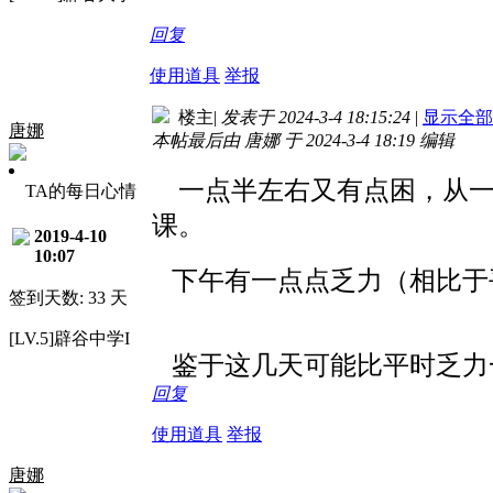
回复
使用道具
举报
楼主
|
发表于 2024-3-4 18:15:24
|
显示全部
唐娜
本帖最后由 唐娜 于 2024-3-4 18:19 编辑
一点半左右又有点困，从一
TA的每日心情
课。
2019-4-10
10:07
下午有一点点乏力（相比于
签到天数: 33 天
[LV.5]辟谷中学I
鉴于这几天可能比平时乏力
回复
使用道具
举报
唐娜