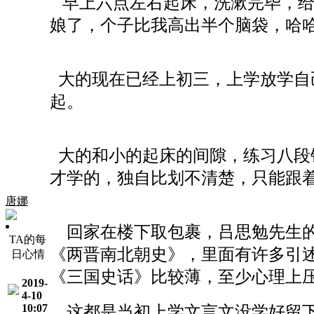
早上六点左右起床，洗漱完毕，
娘
了
，个子比我高出半个脑袋，哈
大的现在已经上初三，上学放学自
起。
大的和小的起床的间隙，练习八段
才学的，独自比划不清楚，只能跟
唐娜
回家在楼下取包裹，吕思勉先生的
TA的每
《两晋南北朝史》，里面有许多引
日心情
《三国史话》比较薄，至少心理上
2019-
4-10
10:07
这都是当初上学文言文没学好留