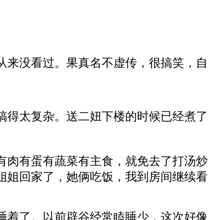
从来没看过。果真名不虚传，很搞笑，自
搞得太复杂。送二妞下楼的时候已经煮了
有肉有蛋有蔬菜有主食，就免去了打汤炒
姐姐回家了，她俩吃饭，我到房间继续看
睡着了。以前辟谷经常瞌睡少，这次好像