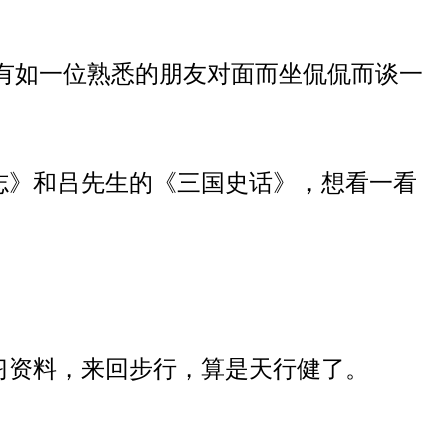
有如
一位熟悉
的朋友
对
面而坐
侃侃而谈
一
志》和吕先生的《三国史话》，想看一看
习资料，来回步行，算是天行健了。