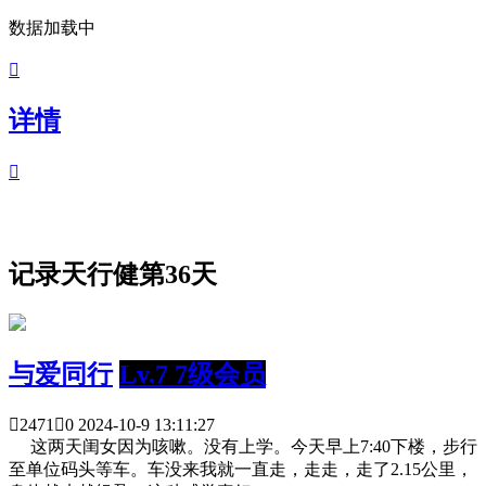
数据加载中

详情

记录天行健第36天
与爱同行
Lv.7 7级会员

2471

0
2024-10-9 13:11:27
这两天闺女因为咳嗽。没有上学。今天早上7:40下楼，步行
至单位码头等车。车没来我就一直走，走走，走了2.15公里，