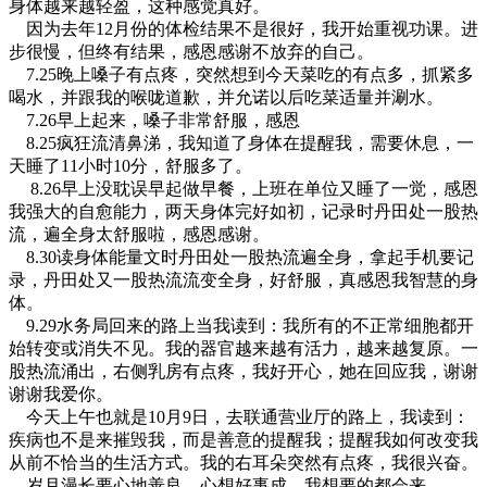
身体越来越轻盈，这种感觉真好。
因为去年12月份的体检结果不是很好，我开始重视功课。进
步很慢，但终有结果，感恩感谢不放弃的自己。
7.25晚上嗓子有点疼，突然想到今天菜吃的有点多，抓紧多
喝水，并跟我的喉咙道歉，并允诺以后吃菜适量并涮水。
7.26早上起来，嗓子非常舒服，感恩
8.25疯狂流清鼻涕，我知道了身体在提醒我，需要休息，一
天睡了11小时10分，舒服多了。
8.26早上没耽误早起做早餐，上班在单位又睡了一觉，感恩
我强大的自愈能力，两天身体完好如初，记录时丹田处一股热
流，遍全身太舒服啦，感恩感谢。
8.30读身体能量文时丹田处一股热流遍全身，拿起手机要记
录，丹田处又一股热流流变全身，好舒服，真感恩我智慧的身
体。
9.29水务局回来的路上当我读到：我所有的不正常细胞都开
始转变或消失不见。我的器官越来越有活力，越来越复原。一
股热流涌出，右侧乳房有点疼，我好开心，她在回应我，谢谢
谢谢我爱你。
今天上午也就是10月9日，去联通营业厅的路上，我读到：
疾病也不是来摧毁我，而是善意的提醒我；提醒我如何改变我
从前不恰当的生活方式。我的右耳朵突然有点疼，我很兴奋。
岁月漫长要心地善良，心想好事成，我想要的都会来。