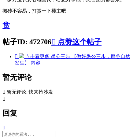
搬砖不容易，打赏一下楼主吧
赏
帖子ID: 472706

点赞这个帖子

点击看更多
愚公三步 【做好愚公三步，辟谷自然
发生】
内容
暂无评论

暂无评论, 快来抢沙发

回复
