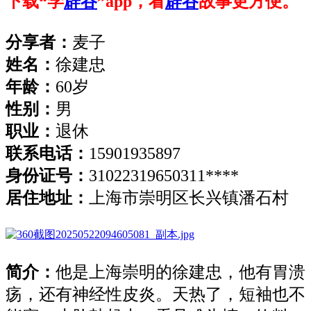
下载“学
辟谷
”app，看
辟谷
故事更方便。
分享者：
麦子
姓名：
徐建忠
年龄：
60岁
性别：
男
职业：
退休
联系电话：
15901935897
身份证号：
31022319650311****
居住地址
：
上海市崇明区长兴镇潘石村
简介：
他是上海崇明的徐建忠，他有胃溃
疡，还有神经性皮炎。天热了，短袖也不