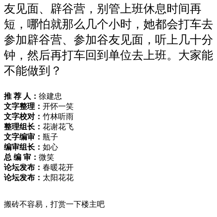
友见面、辟谷营，别管上班休息时间再
短，哪怕就那么几个小时，她都会打车去
参加辟谷营、参加谷友见面，听上几十分
钟，然后再打车回到单位去上班。大家能
不能做到？
推 荐 人：
徐建忠
文字整理：
开怀一笑
文字校对：
竹林听雨
整理组长：
花谢花飞
文字编审：
瓶子
编审组长：
如心
总 编 审
：
微笑
论坛发布：
春暖花开
论坛发布：
太阳花花
搬砖不容易，打赏一下楼主吧