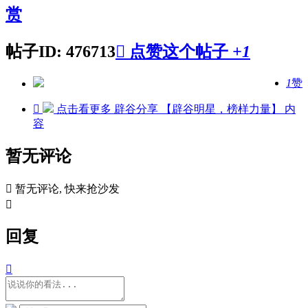
赏
帖子ID: 476713

点赞这个帖子
+1
1
赞

点击看更多
辟谷分享 【辟谷明星，榜样力量】
内
容
暂无评论

暂无评论, 快来抢沙发

回复
