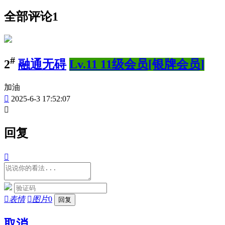
全部评论
1
#
2
融通无碍
Lv.11 11级会员[银牌会员]
加油

2025-6-3 17:52:07

回复


表情

图片
0
取消