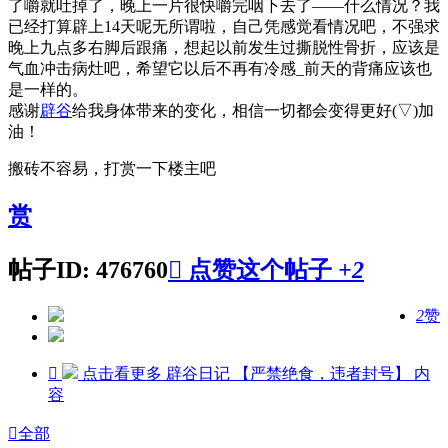
了嚼就吐掉了，晚上一片很快嚼完咽下去了——什么情况？我
已经打算辟上14天呢
无所谓啦，自己凭感觉看情况吧，不强求
晚上九点多右脚后跟痛，想起以前发生过撕脱性骨折，应该是
气血冲击病灶吧，希望它以后不再有冷感_前天的背痛应该也
是一样的。
感谢
辟谷
给我身体带来的变化，相信一切都会变得更好(▽)加
油！
搬砖不容易，打赏一下楼主吧
赏
帖子ID: 476760

点赞这个帖子
+2
2
赞

点击看更多
辟谷日记 【严禁绝食，违者封号】
内
容

全部