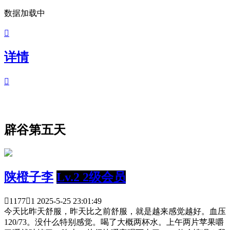
数据加载中

详情

辟谷第五天
陕橙子李
Lv.2 2级会员

1177

1
2025-5-25 23:01:49
今天比昨天舒服，昨天比之前舒服，就是越来感觉越好。血压
120/73。没什么特别感觉。喝了大概两杯水。上午两片苹果嚼