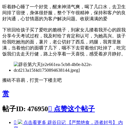
听着静心睡了一个好觉，醒来神清气爽，喝了几口水，去卫生
间排了宿便，身体很舒服，整个下午很精神，保持和客户的良
好沟通，心甘情愿的为客户解决问题。收获满满的爱
下班回给孩子买了爱吃的脆桃子，到家女儿搂着我开心的跟我
分享今天考试过程，我及时给了肯定和认可，为她高兴。孩子
给我吃她泡的面，薯片，老公切好了西瓜，鸡腿，我胃里胀
满，当着他们的面嚼了几下，咽不下去背着他们吐掉了，吃完
饭我们去走天行健，路上分享着一天喜悦，感受着岁月静好。
搬砖不容易，打赏一下楼主吧
赏
帖子ID: 476950

点赞这个帖子

点击看更多
辟谷日记 【严禁绝食，违者封号】
内