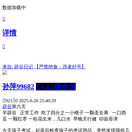
数据加载中

详情

来自:
辟谷日记 【严禁绝食，违者封号】
孙萍99682
Lv.2 2级会员

921

0
2025-6-26 21:40:29
辟谷
第六天
半辟谷 正常工作 吃了四分之一小桃子 一颗圣女果 一口西
瓜 一颗红枣 一粒花生米，几口水 早晚天行健 叩齿吞津
今天孩子考试，起床后检查孩子的考试用品，突然发现我前几