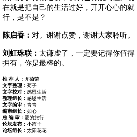
在就是把自己的生活过好，开开心心的就
行，是不是？
陈启香：
对。谢谢点赞，谢谢大家聆听。
刘虹珠联：
太谦虚了，一定要记得你值得
拥有，你是最棒的。
推 荐 人：
尤菊荣
文字整理：
菊子
文字校对：
感恩生活
整理组长：
感恩生活
文字编审：
青青
编审组长：
如心
总 编 审：
爱的旅行
论坛发布：
小霞子
论坛组长：
太阳花花