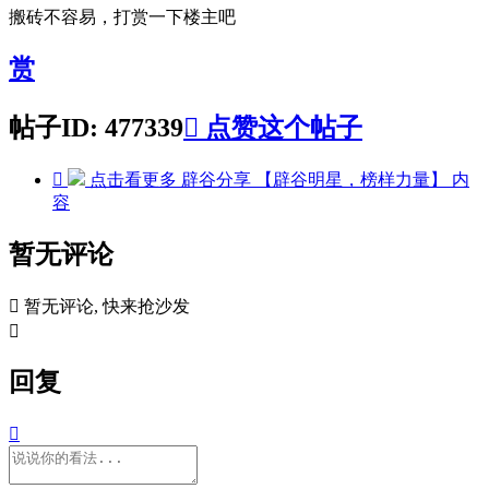
搬砖不容易，打赏一下楼主吧
赏
帖子ID: 477339

点赞这个帖子

点击看更多
辟谷分享 【辟谷明星，榜样力量】
内
容
暂无评论

暂无评论, 快来抢沙发

回复
