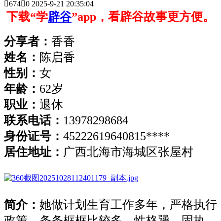

674

0
2025-9-21 20:35:04
下载“学
辟谷
”app，看辟谷故事更方便。
分享者：
香香
姓名：
陈启香
性别：
女
年龄：
62岁
职业：
退休
联系电话：
13978298684
身份证号
：
45222619640815****
居住地址
：
广西北海市海城区张屋村
简介：
她做计划生育工作多年，严格执行
政策，条条框框比较多。性格犟、固执、