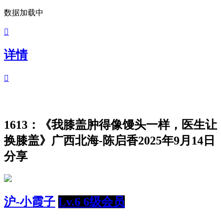
数据加载中

详情

1613：《我膝盖肿得像馒头一样，医生让
换膝盖》广西北海-陈启香2025年9月14日
分享
沪-小霞子
Lv.6 6级会员