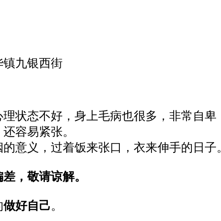
华镇九银西街
心理
状态不好，身上毛病也很多，非常自卑
，还容易紧张。
姻的意义，过着饭来张口
，
衣来伸手的日子
偏差，敬请谅解。
的
做好自己
。