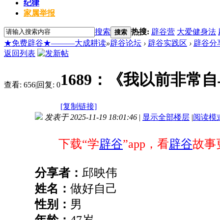
纪律
家属举报
搜索
热搜:
辟谷营
大爱健身法
搜索
★免费辟谷★———大成耕读
»
辟谷论坛
›
辟谷实践区
›
辟谷分
返回列表
1689：《我以前非常自
查看:
656
|
回复:
0
[复制链接]
发表于 2025-11-19 18:01:46
|
显示全部楼层
|
阅读模
下载“学
辟谷
”app，看
辟谷
故事
分享者
：
邱映伟
姓名：
做好自己
性别：
男
年龄
：
47岁