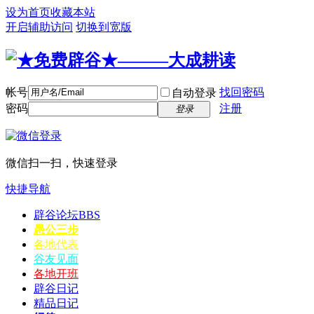
设为首页
收藏本站
开启辅助访问
切换到宽版
帐号
找回密码
自动登录
密码
注册
登录
微信扫一扫，快速登录
快捷导航
辟谷论坛
BBS
愚公三步
各地代表
谷友见面
各地开班
辟谷日记
精品日记