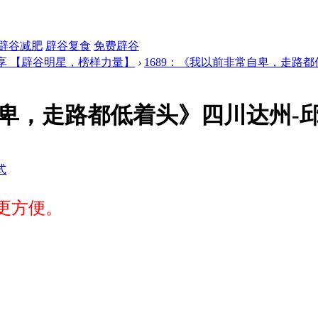
辟谷减肥
辟谷复食
免费辟谷
享 【辟谷明星，榜样力量】
›
1689：《我以前非常自卑，走路都低
卑，走路都低着头》四川达州-邱映
式
更方便。