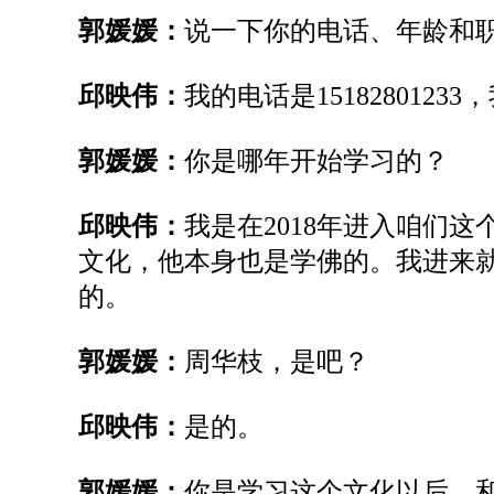
郭媛媛：
说一下你的电话、年龄和
邱映伟：
我的电话是
15182801233，
郭媛媛：
你是哪年开始学习的？
邱映伟：
我是
在
2018年进入
咱们
这
文化，他本身也是学佛的。我进来
的。
郭媛媛：
周华枝
，
是吧？
邱映伟：
是的。
郭媛媛：
你是学习这个文化
以
后，