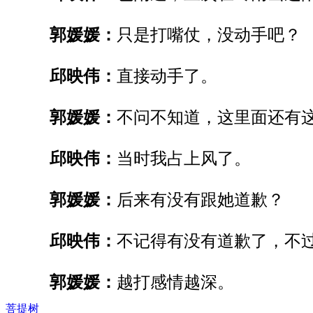
郭媛媛：
只是打嘴仗，没动手吧？
邱映伟：
直接动手了。
郭媛媛：
不问不知道，这里面还有
邱映伟：
当时
我占上风了。
郭媛媛：
后来有没有跟她道歉？
邱映伟：
不记得有没有道歉了，不
郭媛媛：
越打感情越深。
菩提树