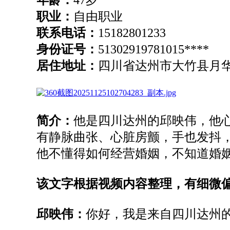
职业
：
自由职业
联系电话
：
15182801233
身份证号
：
51302919781015****
居住地址
：
四川省达州市大竹县月
简介：
他是
四川达州
的
邱映伟
，
他
有静脉曲张、心脏房颤，手也发抖
他
不懂得如何经营婚姻，不知道婚
该文字根据视频内容整理，有细微
邱映伟：
你好，我是来自四川达州