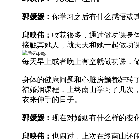
郭媛媛：
你学习之后有什么感悟或
邱
映伟：
收获很多，通过做功课身
接触其
她
人，就天天和她一起做功
每天早上或者晚上有空就做功课，
身体的健康问题和心脏房颤都好转
福婚姻课程，上
终南
山学习了几次
衣来伸手的日子。
郭媛媛：
现在对婚姻有什么样
的
变
邱映伟：
也闹过，上次在终南山还