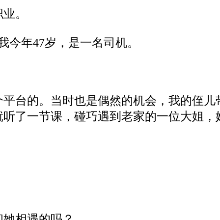
职业。
我
今年
47岁，是一名司机。
个平台
的。
当时也是偶然的机会，我的侄儿
就听了一节课，碰巧遇到老家的一位大姐，
和她相遇的
吗
？