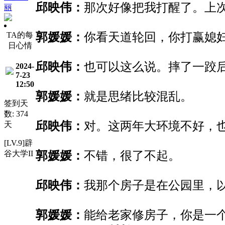
邱映伟：
那次好像把我打醒了。上
丽
TA的每
郭媛媛：
你看天道轮回，你打赢媳
日心情
邱映伟：
也可以这么说。摔了一跤
2024-
7-23
12:50
郭媛媛：
就是思绪比较混乱。
签到天
数: 374
邱映伟：
对。这两年大环境不好，
天
[LV.9]辟
谷大学II
郭媛媛：
不错，很了不起。
邱映伟：
我那个房子是在公园里，
郭媛媛：
能给老家修房子
，
你是一