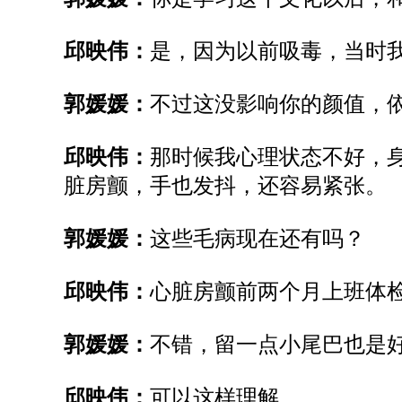
邱映伟：
是，因为以前吸毒，当时
郭媛媛：
不过这没影响你的颜值，
邱映伟：
那时候我
心理
状态不好，
脏房颤，手也发抖，还容易紧张。
郭媛媛：
这些毛病现在还有吗？
邱映伟：
心脏房颤前两个月上班体
郭媛媛：
不错，留一点小尾巴也是
邱映伟：
可以这样理解。