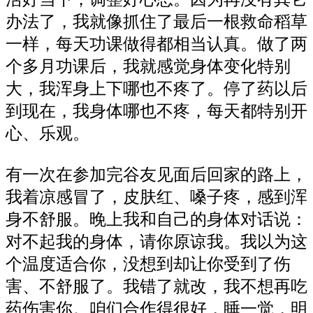
办法
了，我
就像抓住
了
最后一根救命稻草
一样，每天
功课做
得都
相当认真。做了两
个多月功课
后
，我就感觉
身体变化
特别
大，我浑身
上下哪
也不疼
了
。停了药以后
到现在，我身体哪也不疼，每天都特别开
心
、
乐观。
有一次
在参加完
谷友见面后
回家的路上，
我着凉感冒
了，皮肤
红
、
嗓子疼
，感到
浑
身不舒服。晚上
我和
自己的身体对话说：
对不起
我的身体
，请
你
原谅
我
。我以为这
个温度适合你，
没想到却让
你受到
了
伤
害
、不
舒服了。我错了就改，我不想
再吃
药
伤害你。咱们合作得很好，睡一觉
，明