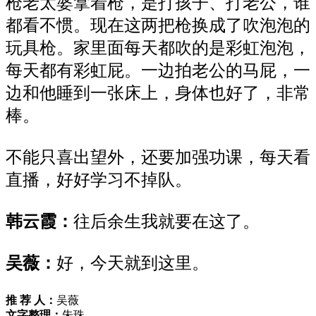
枪老太婆拿着枪，是打孩子
、
打老公，
谁
都看不惯。现在这两把枪换成
了
吹泡泡的
玩具枪。家里面每天都吹的是彩虹泡泡，
每天都有彩虹屁。
一边
拍老公的马屁，
一
边和他睡
到
一张床上
，身体也好了，
非常
棒。
不能
只
喜出望外，还要加强功课，每天看
直播，好好学习不掉队。
韩云霞：
往后余生我就要在这了。
吴薇：
好，今天就到这里。
推 荐 人：
吴薇
文字整理：
朱珠