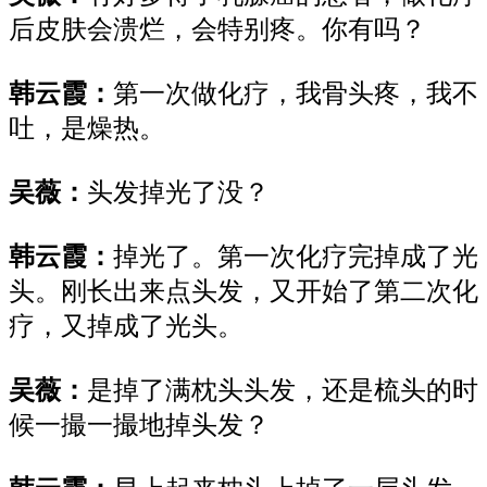
后
皮肤会溃烂，会特别疼。你有吗？
韩云霞：
第一次做化疗，
我
骨头疼，我不
吐，
是
燥热。
吴薇：
头发掉光了没？
韩云霞：
掉光了。
第一次
化疗完掉成了
光
头
。
刚长出来
点
头发，
又开始了
第二次
化
疗，又掉成了
光头。
吴薇：
是
掉了满枕头头发，还是梳头的时
候
一撮
一
撮
地掉
头发？