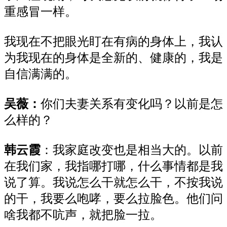
重感冒
一样。
我现在不把眼光盯在有病的身体上，
我认
为
我
现在的
身
体
是全新的
、
健康的
，我是
自信满满
的
。
吴薇：
你们
夫妻关系有变化吗？以前是怎
么样
的
？
韩云霞
：
我
家庭改变也是相当大的。以前
在我们家
，我指
哪打哪，什么事情都是我
说了算
。
我说怎么干就怎么干，不
按
我说
的干，
我
要么
咆哮，要么
拉脸色。他们问
啥我都不吭声，
就把
脸一拉。