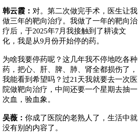
韩云霞：
对。第二次
做完
手术，医生让我
做三年的靶向治疗
。
我做了一年
的靶向
治
疗
后，于
2025年7月
我
接触到
了
耕读文
化，我是
从
9月
份开始
停的药。
为啥我要停药呢？这几年
我
不停
地吃各种
药，
把心
、
肝
、
脾
、
肺
、
肾全都损伤了，
我能看到希望吗？
过
21天
我就要
去一次医
院
做靶向治疗，
中间还要一个星期去抽一
次血
，
验血
象
。
吴薇：
你成了
医院的老熟人了，生活
中就
没有别的内容
了
。