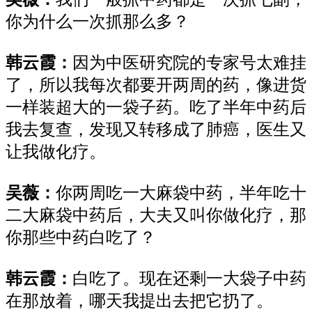
你为什么
一次
抓那么多？
韩云霞：
因为
中医研究院
的
专家号太难挂
了
，
所以我
每次
都要
开两周的药，像进货
一样装超大
的一
袋子药
。
吃
了
半年中药后
我去复查，发现
又转移
成了
肺癌
，医生又
让
我做化疗
。
吴薇：
你两周吃一大麻袋中药，半年吃十
二大麻袋中药后，大夫又叫你做化疗，那
你那些中药白吃了？
韩云霞：
白吃了。现在还
剩
一大袋子中药
在那
放
着
，哪
天我提出去把它扔了。