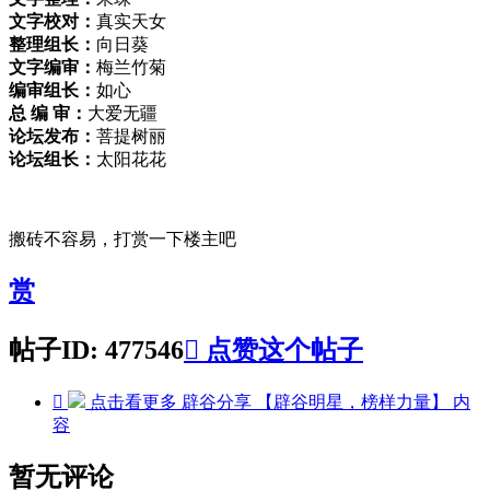
文字校对：
真实天女
整理组长：
向日葵
文字编审：
梅兰竹菊
编审组长：
如心
总 编 审：
大爱无疆
论坛发布：
菩提树丽
论坛组长：
太阳花花
搬砖不容易，打赏一下楼主吧
赏
帖子ID: 477546

点赞这个帖子

点击看更多
辟谷分享 【辟谷明星，榜样力量】
内
容
暂无评论