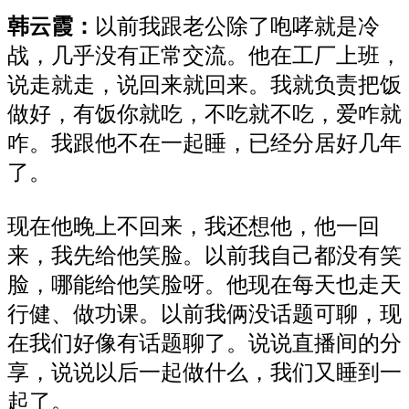
韩云霞
：
以前我跟老公除了咆哮就是冷
战
，几乎
没有
正常
交流。他在工厂上班，
说
走就走
，说
回来就回来
。
我就
负责
把饭
做好，有饭你就吃，不吃就不吃，
爱
咋就
咋。我跟他不在一起睡
，
已经分居
好
几年
了。
现在他晚上不回来，我还想他
，
他一回
来，我先给他笑脸。以前我自己都没有笑
脸，哪能给他笑脸
呀。
他
现在每
天也走天
行健
、
做功课。以前
我俩没话题可
聊，现
在我们好像有话题聊了
。
说说直播间的分
享，说说
以后一起做
什么
，
我们又睡到一
起了。