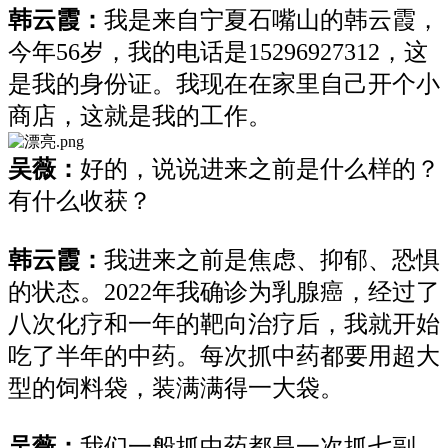
韩云霞：
我
是来自宁夏石嘴山的
韩云霞
，
今年
56岁，
我的电话是
15296927312
，这
是我的身份证。
我
现在
在家
里
自己开个小
商店
，这就是我的工作
。
吴薇：
好的，说说进来之前是什么样的？
有什么收获？
韩云霞
：
我进来之前
是
焦虑、抑郁、恐惧
的状态。
2022年我确诊为乳腺癌，经过
了
八次化疗
和
一年的靶向治疗后
，
我就开始
吃
了半年的中药
。每次
抓中药
都
要
用超大
型的
饲料
袋，装满满
得一大袋
。
吴薇：
我们
一般
抓中药都是
一次抓七副，