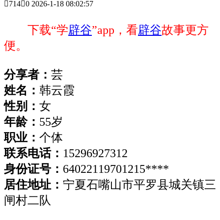

714

0
2026-1-18 08:02:57
下载“学
辟谷
”app，看
辟谷
故事更方
便。
分享者：
芸
姓名：
韩云霞
性别：
女
年龄：
55
岁
职业：
个体
联系电话：
15296927312
身份证号：
64022119701215
****
居住地址：
宁夏石嘴山
市
平罗县城关镇三
闸村二队