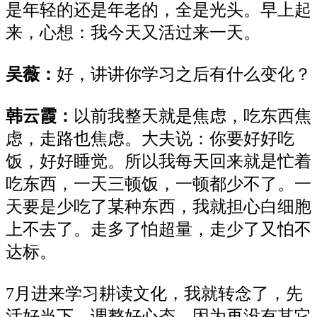
是年轻的还是年老的，全是光头。早上起
来
，心想：我
今天又活过来一天。
吴薇：
好，讲讲
你
学习之后有什么变化？
韩云霞：
以前
我整天就是
焦虑，吃东西焦
虑，走路也焦虑。大夫说：
你
要好好吃
饭，好好睡觉。
所以我
每天回来就是忙
着
吃东西，一天三顿
饭，
一顿都少
不了
。一
天要是少吃了某种东西，我就担心白细胞
上不去了。走多了怕超量，
走少
了
又
怕不
达标。
7月进来学习耕读文化，我
就
转念了，先
活好当下，调整好心态。因为再没有其
它