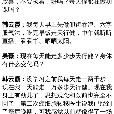
欣喜
，不要执着
，好吗？
每天
你
都在做功
课吗？
韩云霞
：我每天早上先做叩齿吞津
、
六字
服气
法
，吃完早饭走天行健，中午就听听
直播
、
看看书
、
晒晒太阳。
吴薇：
现在每天
能走多少
步
天行健
？身体
有什么变化吗？
韩云霞：
没学习之前
我每天
走一两千步
，
现在我
一天
能
走一万多步
天行健
。现在
我
身
上
有
劲儿
了
，
思想观念和以前
也
完全不
同了。第二次
癌细胞
转移医生说我已经到
了癌症
晚期，可我感觉以前就
像
得了
一场