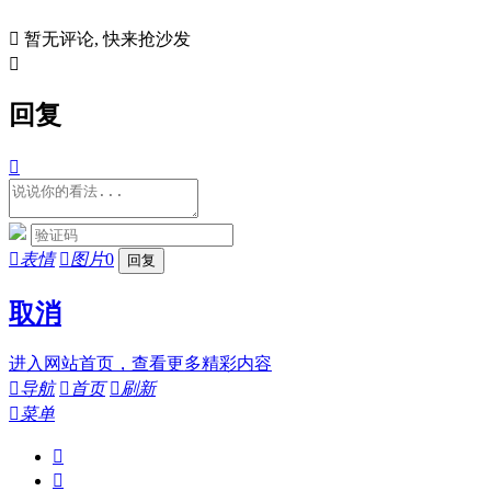

暂无评论, 快来抢沙发

回复


表情

图片
0
取消
进入网站首页，查看更多精彩内容

导航

首页

刷新

菜单

