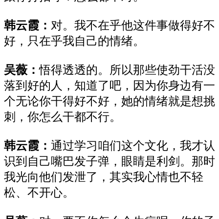
韩云霞
：
对。
我
不在乎
他这件事做得好不
好，只
在乎我
自己
的情绪。
吴薇：
悟得透透的。所以那些使劲干活没
落到好的人
，
知道了吧，因为你身边有一
个无论你干得好不好，她的情绪就是想挑
刺，你怎么干都不行。
韩云霞：
通过学
习
咱们
这个
文化，我才认
识到
自己
嘴巴发子弹，眼睛是利剑。那时
我
光
向他们发泄了，其实我心情也不轻
松
、
不开心。