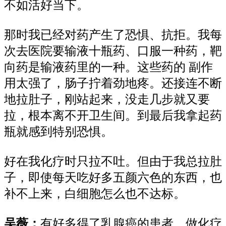
不如活好当下。
那时我已经对药
产生了
恐惧、抗拒。我每
次去医院要输
液
十瓶药
、口服
一种药
，
靶
向药是
输液药里
的一种。
这些
药的
副作
用太强了，肠子拧着
劲地
疼
。还接连不断
地
拉肚子，
刚
站起来，没走几步
就
又要
拉
，根本离不开卫生间
。
到
最后我拿起药
瓶
就感到
特别恐惧。
好在我化疗时只拉不吐。但由于我总拉肚
子，即使每天吃好多五颜六色的东西，也
补不上来，白细胞怎么也不达标。
吴薇：
有
好多
得了
乳腺癌
的患者
，做化疗