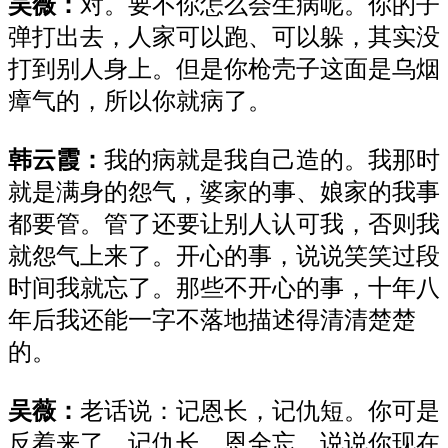
吴薇：
对。要不你
怎么会
生病呢。你的子
弹打出去，
人家
可以跑
、
可以躲
，
其实没
打到别人身上。但是
你枪壳子
这面是
乌烟
瘴气
的，
所以你
就
病了。
韩云霞：
我的病就是我自己造的。我那时
就是满身的怨气，婆家
的事、
娘家的
我
事
都要管。管了还要让别人认可我，否则我
就怨气上来了。开心
的
事，说说笑笑过段
时间我就忘了。那些不开心的事，十年八
年
后
我
还能
一字不落
地
描述得清清楚楚
的
。
吴薇：
老话说：
记恩长，记仇短。你可是
反着来了
，
记仇长，恩全忘。说说你现在