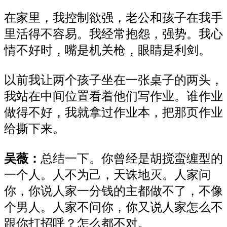
在家里，我
控制欲强，老公
和
孩子在我手
里活
得
不容易。我经常抱怨，强势。我心
情不好时
，嘴
是机关枪，眼睛是利剑。
以前我
让两个孩子坐在一张桌子的两头，
我站在中间位置看着他们写作业。
谁
作业
做
得
不好，
我就
拿过作业本，把那页
作业
给
撕
下来。
吴薇：
总结一下
。
你曾
经
是胡搅蛮缠型的
一个人
。人不为己，天诛地灭。人家问
你，你说人家一分钱的主都做不了，不像
个男人。人家不问你，你
又
说人家怎么不
跟你打招呼
？
怎么都不对。