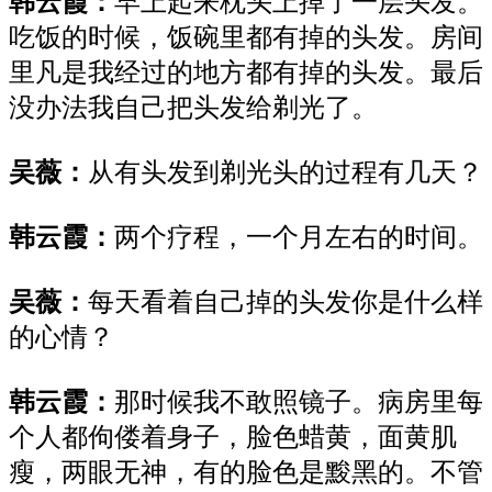
韩云霞：
早上起来枕头上
掉了
一层头发。
吃饭
的时候
，
饭
碗里都
有
掉
的
头发
。房间
里
凡是
我
经过的地方都有
掉的
头发。最后
没办法我
自己
把头发给
剃光了。
吴薇：
从有头发到剃光头的过程有几天？
韩云霞：
两个疗程，一个月左右的时间。
吴薇：
每天看着自己掉的头发
你
是什么样
的心情？
韩云霞
：
那
时候我
不敢照镜子。病房里每
个人都佝偻
着
身子，脸色蜡黄，面黄肌
瘦，两眼无神，有的脸色是黢黑的。不管