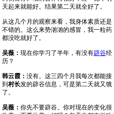
天
起来就能好。结果第二天
就
全好了。
从
这几个月
的观察来看，
我身体素质还是
不错的。这么来势汹汹的感冒，我一粒药
都没吃就好了。
吴薇：
现在你
学习
了
半年
，有没有
辟谷
经
历？
韩云霞：
没有。这三四个月
我
每次都能接
到
村长
发
的辟谷信息，可
是
第二天就又饿
了。
吴薇：
你
先不要辟谷
。
你
对现在的变化
很