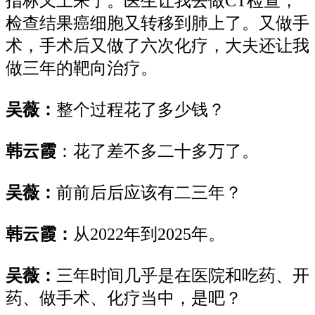
指标又上来了。
医生
让我去做
CT检查，
检查结果癌细胞又
转移到肺上了。又做手
术，
手术后
又
做了
六次化疗，大夫
还
让我
做三年的靶向治疗。
吴薇：
整个过程花了多少钱？
韩云霞
：
花了
差不多二十多万了。
吴薇：
前前后后应该有
二
三年？
韩云霞：
从
2022年到2025年。
吴薇：
三年时间几乎是在医院和吃药
、
开
药
、
做手术
、
化疗
当中，
是吧？