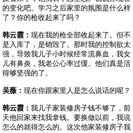
的变化吧。学习之后家里的氛围是什么样
了？你的枪收起来了吗？
韩云霞：
现在
我
的枪
全部收起来
了
。但
不
是入库了，是销毁了。那时我的控制欲太
强，导致我儿子小时候
经常
流鼻血，
我
女
儿
有
鼻炎，我老公心率过缓。他们
真是
活
得够坚强的
了
。
吴薇：
现在
你
跟家里
人是
怎么说话的呢？
韩云霞
：
我儿子家装修房子钱不够了，前
天他回家来找我拿钱。要换做以前，
我说
怎么的就得怎么的
。这次他家装修房子我