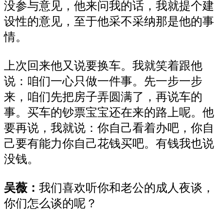
没参与意见，他来问我的话，我就提个建
设性的意见，至于他采不采纳那是他的事
情。
上次回来他又说
要
换车。我就笑着跟他
说：咱们一心只做一件事
。
先一步一步
来
，
咱们先把房子弄圆满了，再说车的
事
。买车的钞票宝宝还在来的路上呢。他
要再说，我就说：你自己看着办
吧
，你自
己要有能力
你
自己
花钱
买
吧
。有钱我也说
没钱。
吴薇：
我们喜欢听你和老公的成人夜谈，
你们怎么谈的呢？