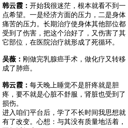
韩云霞：
开始我
很
迷茫，
根本就
看不到
一
点
希望。一是经济
方面的压力
，
二
是身体
痛苦
的压力
。
长期治疗使
身体其他部位都
受到
了
伤害，把这个治好
了
，
又
伤害
了其
它部位
，在医院治疗就
形
成了死循环。
吴薇：
刚
做完
乳腺
癌手术
，做
化疗
又转移
成了
肺癌。
韩云霞：
每天晚上睡觉不是肝疼就是胆
疼，
要不就
是心脏不舒服，
肾脏也
受到
了
损伤。
进入咱们平台后，学
了
不长时间
我
思想
就
有了改变。
心想：与其
没有质量
地
活着，