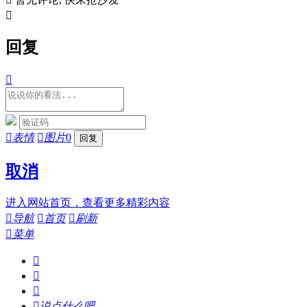

回复


表情

图片
0
取消
进入网站首页，查看更多精彩内容

导航

首页

刷新

菜单




说点什么吧...