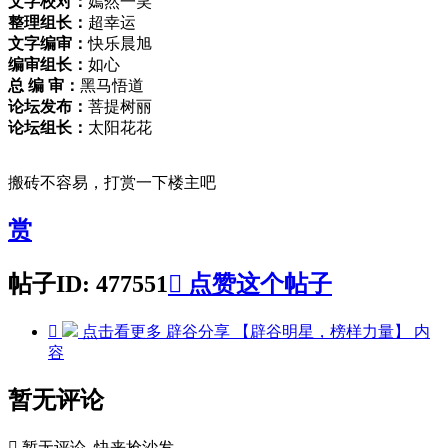
文字校对：
嫣然一笑
整理组长：
超幸运
文字编审：
快乐晨旭
编审组长：
如心
总 编 审：
黑马悟道
论坛发布：
菩提树丽
论坛组长：
太阳花花
搬砖不容易，打赏一下楼主吧
赏
帖子ID: 477551

点赞这个帖子

点击看更多
辟谷分享 【辟谷明星，榜样力量】
内
容
暂无评论

暂无评论, 快来抢沙发