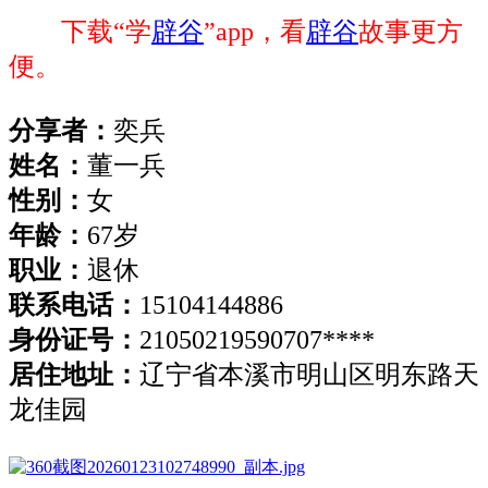
下载“学
辟谷
”app，看
辟谷
故事更方
便。
分享者：
奕兵
姓名：
董一兵
性别：
女
年龄：
67岁
职业：
退休
联系电话：
15104144886
身份证号：
21050219590707****
居住地址：
辽宁省本溪市明山区明东路天
龙佳园