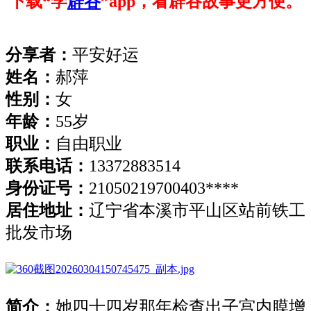
下载“学
辟谷
”app，看辟谷故事更方便。
分享者：
平安好运
姓名：
郝萍
性别：
女
年龄：
55岁
职业：
自由职业
联系电话：
13372883514
身份证号：
21050219700403****
居住地址：
辽宁省本溪市平山区站前铁工
批发市场
简介：
她四十四岁那年检查出子宫内膜增