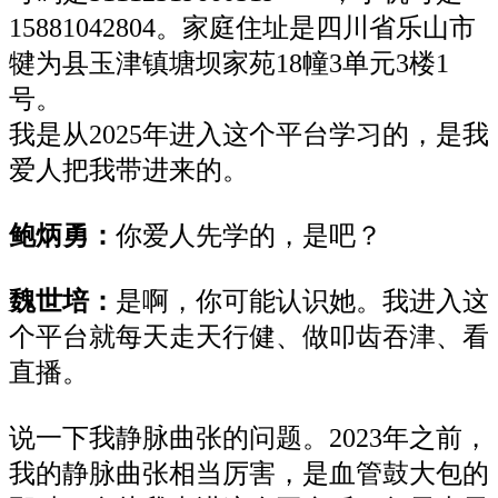
15881042804。家庭住址是四川省乐山市
犍为县玉津镇塘坝家苑18幢3单元3楼1
号
。
我是从
20
25年进入这个平台
学习
的
，
是我
爱人把我
带进来的。
鲍炳勇：
你爱人先学的
，
是
吧？
魏世培
：
是啊，
你可
能
认识
她
。我进入这
个平台就
每
天走
天行健、
做
叩齿吞津、看
直播
。
说
一下我
静脉曲张
的问题。
2023年之前
，
我
的
静脉曲张相当厉害，
是
血管
鼓
大
包
的