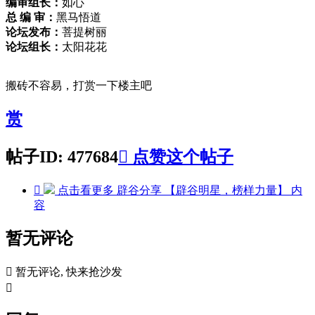
编审组长：
如心
总 编 审：
黑马悟道
论坛发布：
菩提树丽
论坛组长：
太阳花花
搬砖不容易，打赏一下楼主吧
赏
帖子ID: 477684

点赞这个帖子

点击看更多
辟谷分享 【辟谷明星，榜样力量】
内
容
暂无评论

暂无评论, 快来抢沙发
