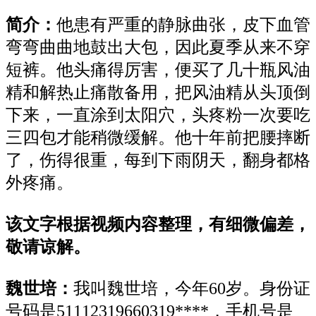
简介：
他
患
有严重的静脉曲张，皮下血管
弯弯曲曲
地
鼓
出
大包，
因此
夏季从来不穿
短裤。他
头痛
得
厉害
，
便
买
了
几十瓶风油
精和解热止痛散
备
用，把风油精从头顶倒
下来，一直涂到太阳穴，头疼粉
一次要
吃
三四
包才
能
稍微缓解
。
他
十年前把腰摔断
了，
伤
得很重，
每到
下雨阴天，翻身都
格
外疼
痛。
该文字根据视频内容整理，有细微偏差
，
敬请谅解。
魏世培：
我叫魏世培
，
今年
6
0岁。
身份证
号码是
51112319660319****
，
手机号是