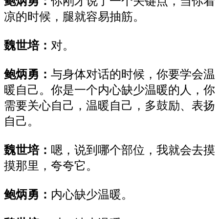
鲍炳勇：
你刚才说了一个关键点，当你着
凉的时候，腿就容易抽筋。
魏世培：
对
。
鲍炳勇：
与身体对话的时候
，
你要学会温
暖自己。你是一个内心缺少
温暖的人，你
需要关心自己，温暖自己，多鼓励
、
表扬
自己
。
魏世培：
嗯
，
说到哪个部位，
我
就
会
去摸
摸
那里
，夸夸
它
。
鲍炳勇：
内心缺少温暖
。