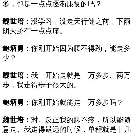
多，也是一点点逐渐康复
的吧？
魏世培：
没学习，
没走
天行健之前
，下雨
阴天
还有一点点痛。
鲍炳勇：
你刚开始因为腰不得劲，能走多
少？
魏世培：
我
一
开始
走就是
一万多步、两万
步
，
我
走
得
步子很大的
。
鲍炳勇：
你刚开始就能走一万多步吗？
魏世培：
对
。
反正我
的
脚不疼，所以
能
随
意
走
。
我走
得
最
远的时候，单程
就是十几