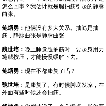
怎么回事？我估计就是腿抽筋引起的静脉
曲张
。
鲍炳勇：
他俩没
有
多大关系。抽筋是抽
筋
，静脉曲张是
静脉曲张
。
魏世培：
晚上睡觉腿抽筋时，要起身用力
蜷腿按压，才能慢慢缓解下去
。
鲍炳勇：
现在不都康复了吗
？
魏世培
：
是康复
了
。
有时候脚底
发
凉，在
外面
有些
时候
还会
抽筋。