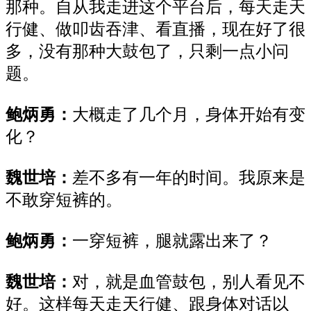
那种
。自从我走进这个平台后，
每
天走天
行健、做叩齿吞津、
看直播，
现在
好了很
多，
没有
那
种
大鼓包了，
只
剩
一
点
小问
题
。
鲍炳勇：
大概走了几个月
，
身体
开始
有
变
化
？
魏世培
：
差不多
有
一年
的时间
。我原来是
不敢穿短裤的
。
鲍炳勇：
一穿短裤，腿就露出来了
？
魏世培
：
对，就是
血管鼓包
，
别人
看
见
不
好
。
这样
每天
走天行健、
跟身体对话
以