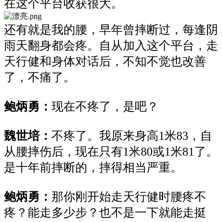
在这个平台收获很大。
还有就是我的腰
，
早年曾
摔断
过
，
每逢
阴
雨天
翻
身
都会疼
。
自
从
加入这个平台
，走
天行健和身体对话
后，
不知不觉也
改善
了，不痛了。
鲍炳勇：
现在不
疼
了
，
是吧？
魏世培：
不疼了。我
原
来身高
1米83，
自
从
腰
摔伤后，现在
只有
1
米
8
0或1米81
了
。
是
十年前
摔断的
，
摔
得
相当
严重
。
鲍炳勇：
那你刚开始走天行健
时
腰
疼不
疼
？
能走多少
步？
也不
是一下就能走挺