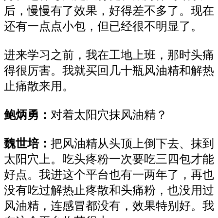
后
，
慢慢有了效果，
好得
差不多了
。现在
还有一点点
小
包，但已经
很不明显了。
进来学习之前，
我
在工地上班，
那时
头痛
得很
厉害
。
我就
买回几十瓶风油精和解热
止痛散来用。
鲍炳勇：
对
着
太阳穴
抹风油精
？
魏世培
：
把风油精从
头顶上倒
下
去
、抹到
太阳穴
上。
吃
头疼粉
一次要
吃三四
包才
能
好
点。
我进这个平台也
有
一两年了
，再也
没有吃
过解热止疼散和
头痛粉
，也没用过
风油精
，
连感冒都没有，效果
特别好
。我