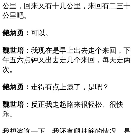
公里，回来
又
有十几公里，
来回有二三十
公里吧
。
鲍炳勇：
可以
。
魏世培：
我现在是早上
出
去走个来回，下
午五六点钟又出去
走
几个来回
，
每天走两
次
。
鲍炳勇：
走得
有点上瘾了
，
是吧？
魏世培：
反正
我
走
起路来
很轻松
、
很快
乐。
我想咨询一下
，
我
还有腿抽筋
的情况，
是