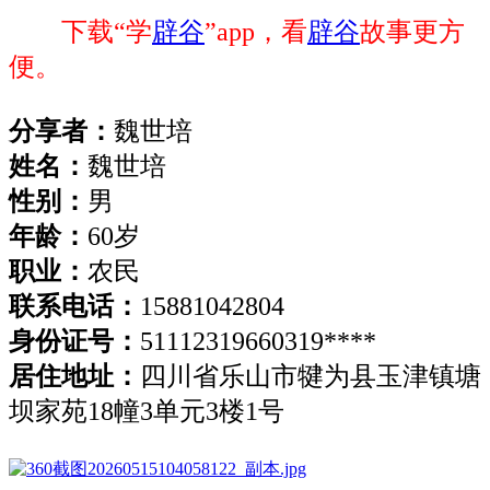
下载“学
辟谷
”app，看
辟谷
故事更方
便。
分享者：
魏世培
姓名：
魏世培
性别：
男
年龄：
60岁
职业：
农民
联系电话：
15881042804
身份证号：
51112319660319****
居住地址：
四川省乐山市犍为县玉津镇塘
坝家苑
18幢3单元3楼1号