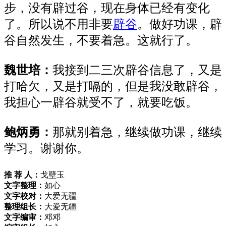
步，没有
辟过谷，
现在身体已经有变化
了
。
所以说不用非要
辟谷
。
做好功课，辟
谷自然发生，不要着急。这就行了。
魏世培：
我接
到二三次
辟谷
信息
了
，又是
打哈欠，
又是打嗝的，
但是我
没
敢辟谷，
我
担心
一
辟谷
就受不了，
就
要吃饭
。
鲍炳勇：
那就别着急，继续做功课，继续
学习。
谢谢你。
推 荐 人：
戈壁玉
文字整理：
如心
文字校对：
大爱无疆
整理组长：
大爱无疆
文字编审：
邓邓