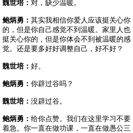
魏世培：
对，
缺少温暖。
鲍炳勇：
其实我相信你
爱人
应该挺关心你
的，但是你自己感觉不到温暖。家里人也
挺关心你的，但是你
体会
不到被温暖
的感
觉。
还是
要多好好调整自己
，好不好？
魏世培：
好
。
鲍炳勇：
你辟过谷吗？
魏世培：
没
辟过谷。
鲍炳勇：
给你点赞。我们在这
里
学习不要
着急。
你
一直在做功课，一直在做
愚公
三