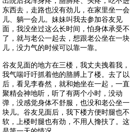
出院
后我
浑身疼，胳膊疼、头疼，吃不进
东西去，走
路
也没有劲儿，在家里坐一会
儿、躺一会儿。妹妹叫我去参加谷友见
面，我没坐过这么长时间，
怕身体承受不
了，
就与老公一起去，想跟老公坐在一块
儿，没力气的时候
可以靠一靠
。
谷友见面的地方在三楼，我丈夫拽着我，
我气喘吁吁抓着
他的
胳膊上了楼。去了以
后，看见李春然，就和她坐在一起，一直
聚精会神地听，听了有两个小时，没动
弹，没感觉身体不舒服，也没和老公坐一
块儿。
谷友见面
后，我下楼方便时腿也不
软，上楼时腿也有劲，不用人搀扶了。这
是第一天
的情况
。