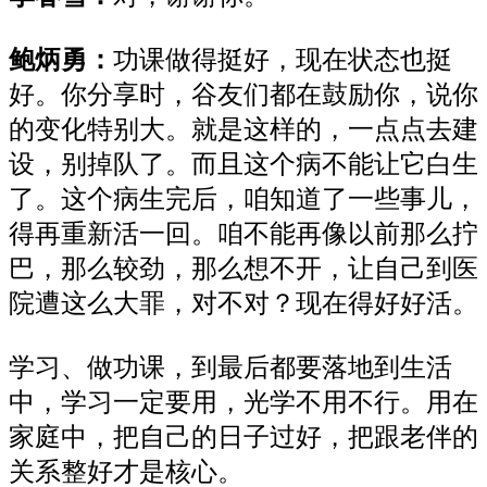
鲍炳勇：
功课做得挺好，现在状态
也
挺
好。你分享时
，谷友们
都在鼓励你，说你
的变化特别大。就是这样的，一点点去建
设，别掉队了。而且这个病不能让它白生
了。这个病生完后，咱知道了一些事儿，
得再重新活一回。咱不能再像以前那
么
拧
巴，那么较劲，那么想不开，让自己到医
院遭这么大罪，对不对？现在得好好活。
学习
、
做功课
，
到最后
都
要落地到生活
中，学习一定要用，光学不用不行。用在
家庭中，把自己
的
日子过好，
把
跟老伴的
关系整好才是核心。