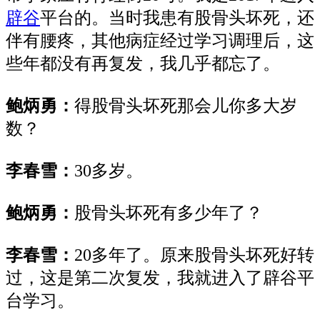
辟谷
平台
的
。当时我
患有股骨头
坏死，还
伴
有腰疼，其他病症经过学习调理后，这
些年都没有再复发，我几乎都忘了。
鲍炳勇：
得股骨头
坏死那
会儿
你多大岁
数？
李春雪：
30多
岁。
鲍炳勇：
股
骨头坏死
有
多少年了？
李春雪：
20
多年了。原来
股骨头
坏死好
转
过
，这是第二次
复发
，我就进入了辟谷平
台
学习
。