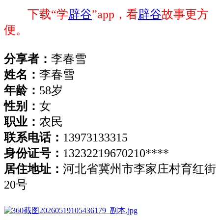
下载“学
辟谷
”app，看
辟谷
故事更方
便。
分享者：
李春雪
姓名：
李春雪
年龄：
58岁
性别：
女
职业：
农民
联系电话：
13973133315
身份证号：
13232219670210****
居住地址：
河北省冀州市李家庄村育红街
20号