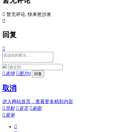
暂无评论

暂无评论, 快来抢沙发

回复


表情

图片
0
取消
进入网站首页，查看更多精彩内容

导航

首页

刷新

菜单
