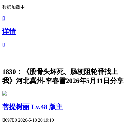
数据加载中

详情

1830：《股骨头坏死、肠梗阻轮番找上
我》河北冀州-李春雪2026年5月11日分享
菩提树丽
Lv.48 版主

697

0
2026-5-18 20:19:10