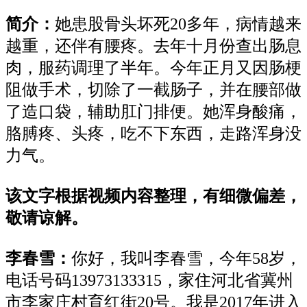
简介：
她患股骨头坏死
20多年
，病情
越来
越重
，还伴有腰疼。
去年
十
月份
查出肠息
肉，服药调理了
半年
。
今年正月
又因肠梗
阻做手术，切除了一截肠子，并在腰部做
了造口袋，辅助肛门排便。她浑身酸痛，
胳膊疼、头疼，吃不下东西，走路浑身没
力气。
该文字根据视频内容整理，有细微偏差，
敬请谅解。
李春雪：
你好
，
我叫李春雪，今年
58岁，
电话号码13973133315
，
家住河北省冀州
市李家庄村育红街
20号
。
我是
2017年进入