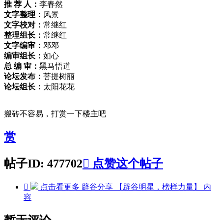
推 荐 人：
李春然
文字整理：
风景
文字校对：
常继红
整理组长：
常继红
文字编审：
邓邓
编审组长：
如心
总 编 审：
黑马悟道
论坛发布：
菩提树丽
论坛组长：
太阳花花
搬砖不容易，打赏一下楼主吧
赏
帖子ID: 477702

点赞这个帖子

点击看更多
辟谷分享 【辟谷明星，榜样力量】
内
容