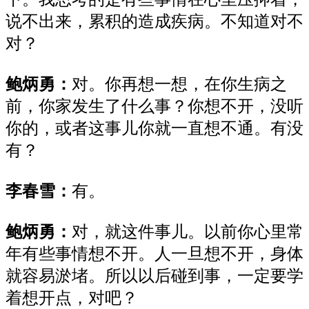
说不出来，累积的造成疾病。不知道对不
对？
鲍炳勇：
对。你再想一想，在你生病之
前，你家发生了什么事？你想不开，没听
你的，或者这事儿
你
就
一直
想不通。有没
有？
李春雪：
有。
鲍炳勇：
对，就这件事儿。以前你
心里
常
年有些事情想不开。
人一旦
想不开，
身体
就容易淤堵。
所以以后碰到事，一定要学
着想
开点
，对吧？