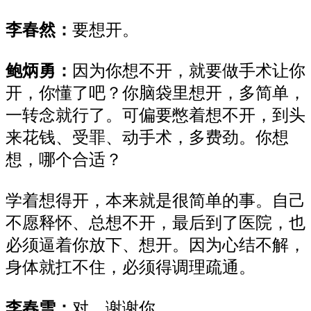
李春然：
要
想开。
鲍炳勇：
因为你想不开
，
就
要做手术让你
开，你懂了吧？你
脑袋里
想开，多简单，
一转念
就行了。
可偏要憋着想不开，到头
来花钱、受罪、动手术，
多费劲。你想
想，哪个合适？
学着想得开，本来就是很简单的事。自己
不愿释怀、总想不开，最后到了医院，也
必须逼着你放下、想开。因为心结不解，
身体就扛不住，必须得调理疏通。
李春雪：
对，谢谢
你
。