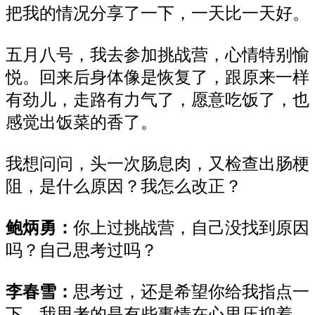
把我的情况分享了一下，一天比一天好。
五
月
八
号
，
我去
参加
挑战营，心情特别愉
悦。回来后身体像是恢复了，跟原来一样
有劲儿，走
路
有力气了，愿意吃饭了，也
感觉出饭菜的香了。
我想问问，头一次肠息肉，又检查出肠梗
阻，是什么原因？我怎么改正？
鲍炳勇：
你上过挑战营
，
自己
没
找到原因
吗？自己思考过吗？
李春雪：
思考过，还是希望你给我指点一
下。我思考的是有些事情在心里压抑着，