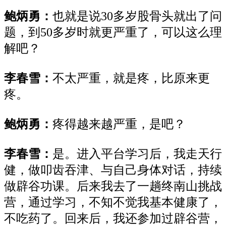
鲍炳勇：
也
就是说
30
多岁股骨头就
出了问
题
，到
50
多岁时就更严重了，可以这么理
解吧？
李春雪：
不太严重，就是疼，比原来更
疼。
鲍炳勇：
疼得
越来越严重，是吧？
李春雪：
是。
进入平台
学习后，我走天行
健，做叩齿吞津、与
自己
身体对话
，持续
做辟谷功课
。后来
我
去了一趟终南山
挑战
营
，通过学习
，
不知不觉我基本健康了，
不吃药了。回来后，我
还
参加过辟谷营，