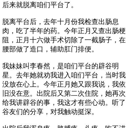
后来
就
脱离咱
们
平台了。
脱离平台后，去年
十
月份我检查出肠息
肉，吃了半年的药。今年正月
又
查出肠梗
阻，正月十六做手术
切除了
一截肠子，在
腰部做了造
口
，
辅助
肛门排便。
我妹妹叫李春然，是咱们
平台
的辟谷明
星。去年她
就劝
我进入咱们平台，当时我
没
放在心上
。今年正月
她
又跟我说，我
依
旧
没在意。出院后
又
第二次住院，她
再次
给我讲辟谷的事，我
这才
有些心动。
听
了
谷友
们的
分享
，对我触动挺深。