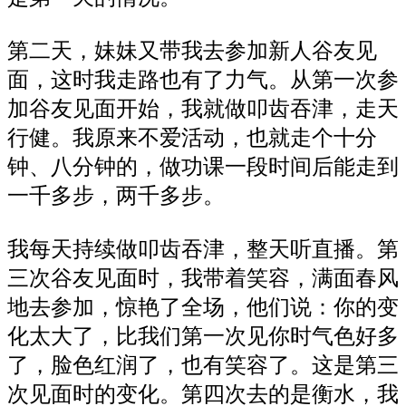
第二天，妹妹又
带
我去
参加
新人谷友见
面，这时我走
路
也有了力气。从第一次参
加谷友见面开始
，
我就
做叩齿吞津，走天
行健。我原来不
爱活动
，也就走个
十
分
钟、
八
分钟的，做功课
一段时间
后能走到
一千
多步
，
两千
多步。
我每天
持续
做叩齿吞津，整天听直播。第
三次谷友见面
时
，我带着笑容，满面春风
地去参加，惊艳了全场
，他们说
：你的变
化太大了，比我们
第
一次见你
时
气色好多
了，脸
色红润了
，也有笑容了。这是第三
次见面
时
的变化。第四次去的是衡水，我