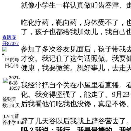
就像小学生一样认真做叩齿吞津、
吃化疗药，靶向药，身体受不了，
了，孩子也都给我加劲儿，我自己
春暖花
开87077
参加了多次谷友见面后，孩子带我
才变。我记住了这句话照做。我要
TA的每
日心情
健康，我要微笑。想好事儿，去走
2021-
8-18
我经常把自个关在小屋里看直播。
10:57
化。我变得坚强了，能走了。9月2
签到天
后我看他们吃我也没馋，真是不馋
数: 24 天
[LV.4]辟
辟了几天谷以后我就上辟谷营去了
谷小学III
吗？我说：我行，我是最棒的。我