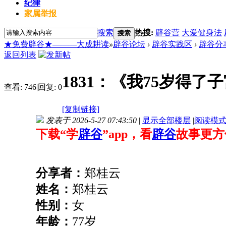
纪律
家属举报
搜索
热搜:
辟谷营
大爱健身法
搜索
★免费辟谷★———大成耕读
»
辟谷论坛
›
辟谷实践区
›
辟谷分
返回列表
1831：《我75岁得了
查看:
746
|
回复:
0
[复制链接]
发表于 2026-5-27 07:43:50
|
显示全部楼层
|
阅读模
下载“学
辟谷
”app，看
辟谷
故事更方
分享者：
郑桂云
姓名：
郑桂云
性别：
女
年龄：
77岁