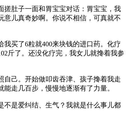
面搓肚子一面和胃宝宝对话：胃宝宝，我
玩意儿真奇妙啊。你说不相信，可真就不
我买了6粒就400来块钱的进口药。化疗
102斤了。还没化疗完，我女儿就搀着我参
照自己。开始做叩齿吞津、孩子搀着我走
就能走几百步，慢慢地逐渐有了力量。
是不是爱纠结、生气？我就是什么事儿都