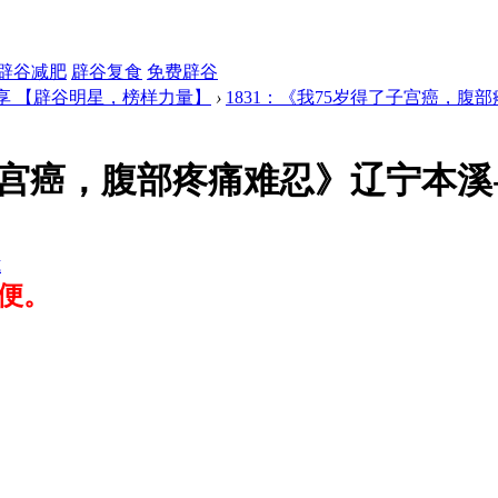
辟谷减肥
辟谷复食
免费辟谷
享 【辟谷明星，榜样力量】
›
1831：《我75岁得了子宫癌，腹部疼
子宫癌，腹部疼痛难忍》辽宁本溪-
式
便。