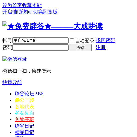
设为首页
收藏本站
开启辅助访问
切换到宽版
帐号
找回密码
自动登录
密码
注册
登录
微信扫一扫，快速登录
快捷导航
辟谷论坛
BBS
愚公三步
各地代表
谷友见面
各地开班
辟谷日记
精品日记