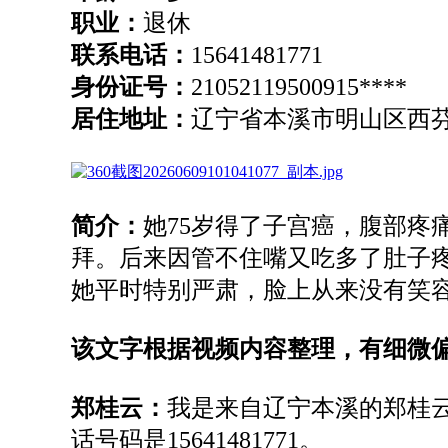
职业：
退休
联系电话：
15641481771
身份证号：
21052119500915****
居住地址：
辽宁省本溪市明山区西
简介：
她75岁得了子宫癌，腹部
拜。后来因管不住嘴又吃多了肚子
她平时特别严肃，脸上从来没有笑
该文字根据视频内容整理，有细微
郑桂云：
我是来自辽宁本溪的郑桂
话号码是15641481771。