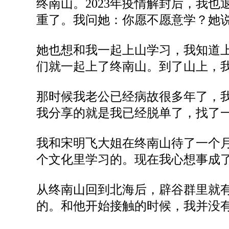
终南山。
2023年
疫情解封后
，我
也
重
了
。我问
她：你
愿不愿意学
？
她
她也
想和我一起上山
学习
，我
知道
们就一起上
了终南
山。
到了山上，
那时候我老公已经
病故很
多年了
，
我分享的就是
我已经
脱单了
，
找了
我和宋明飞大姐在终南山待了一个
个文化
里学习
的
。现在我
心想事成
从终南山
回到北海
后
，
辟谷
群里
就
的。
和他开始
接触
的时候
，
我
并没