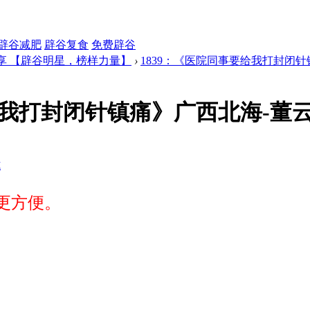
辟谷减肥
辟谷复食
免费辟谷
享 【辟谷明星，榜样力量】
›
1839：《医院同事要给我打封闭针镇
我打封闭针镇痛》广西北海-董云兰
式
更方便。