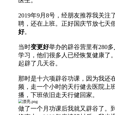
医生。
2019年
9月8号，经朋友推荐我关注
聘
，
还在上班。正好国庆节放七天
好
。
当时
变更好
举办的
辟谷营
里有
280
学习，
他们
很多人已经恢复健康
了
起辟
了几天
谷
。
那时是十六项辟谷功课，因为
我还
频
，
走一个小时的天行健
去医院上
播，
下班
依旧
走
天行健回家
。
做
了
一个月
功课
后
我
就
又
辟谷
了
。