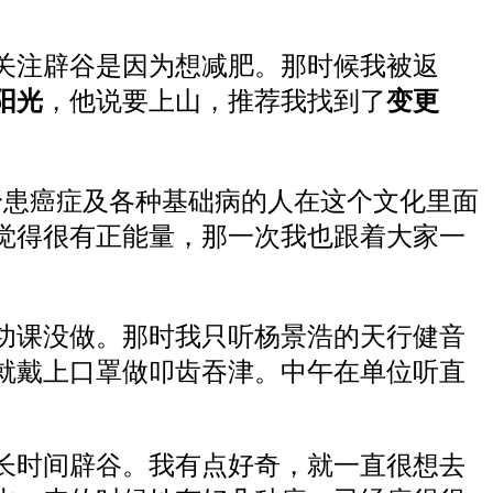
关注辟谷是
因为
想
减肥
。
那时候我
被
返
阳光
，
他说要上山，推荐我
找
到了
变更
身患
癌症
及各种
基础病
的人
在这个文化里面
觉得很
有正能量
，
那一次
我也
跟着大家一
功课没做。
那时我
只听
杨景
浩
的天行健
音
就
戴
上
口罩
做叩齿吞津
。中午在
单位
听直
长时间辟谷
。
我
有点好奇，
就
一直很想
去