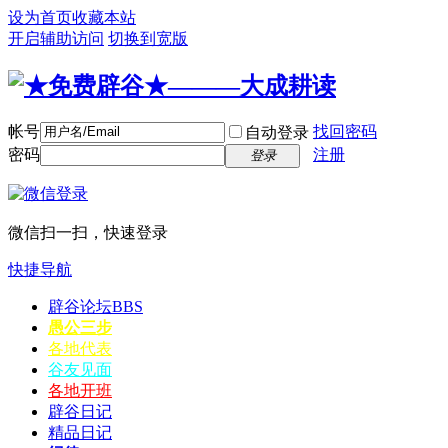
设为首页
收藏本站
开启辅助访问
切换到宽版
帐号
找回密码
自动登录
密码
注册
登录
微信扫一扫，快速登录
快捷导航
辟谷论坛
BBS
愚公三步
各地代表
谷友见面
各地开班
辟谷日记
精品日记