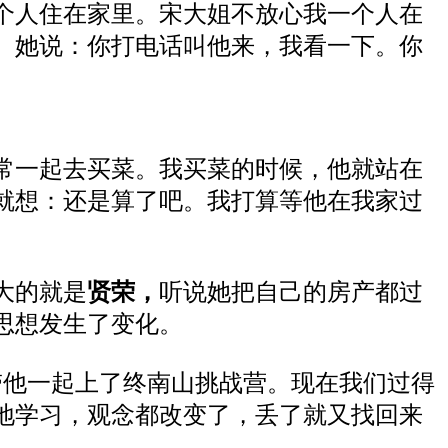
个人住在家里。宋大姐不放心我一个人在
。
她
说
：
你打电话叫他来，我看一下
。
你
常一起去买菜。我买菜的时候，他就站在
就想
：还是
算了
吧
。我
打算等
他
在我家过
大
的就是
贤荣，
听说她把自己的房产都过
思想发生了变化。
带他
一起
上
了
终南山
挑战营。
现在我们过得
地
学习
，
观念都改变了
，
丢了
就
又找回来