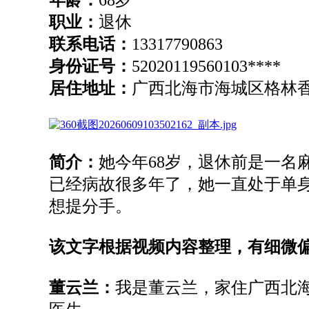
职业：
退休
联系电话：
13317790863
身份证号：
52020119560103****
居住地址：
广西北海市海城区格林香
简介：
她今年
68岁，退休前是一名
已经
病故很
多年了
，
她一直
处于
单
想
提分手。
该文字根据视频内容整理，有细微
董云兰：
我
是
董
云
兰
，
家住
广西
北