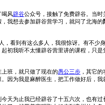
了喝风
辟谷
公众号，接触了免费辟谷。当时
假，
我想
去参加
辟谷营学习，
就问
了
北海的
多人，
看到有这么多人，
我
很
惊讶
。有
不少
。
起初我听
不太懂
辟谷营里讲的课程
，
只是
在上班，
就
只
做了现在的
愚公三步
，其它的
班
。
因为我是麻醉医生，把工作做好
后
，
我
到今天
为止
我
已经
辟谷了
十五六次，
也有过