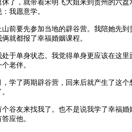
退休
了，
就
带着
宋明飞大姐来到贵州
的
六盘
说
：我
愿意学。
上山前
要
先
参加
当地的辟谷营。
我陪
她先
到
我
俩就都
报了幸福婚姻
课程
。
我处于
单身
状态。我
觉得单身
更应该
在
这
里
一个老伴
。
月，学了两期
辟谷营，
回来
后
就
产生了这
个
了
。
有个
谷友
来找我了
。
也不是
说我
学
了幸福婚
有
答应
他
。