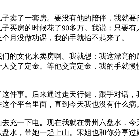
儿子
卖了
一套房。
要没有他的陪伴，我就要
儿子买房的时候花了
90多万。我说：只要有
三个月没做功课，
我的
手就抬不起来
了
。
我们的文化
来
卖房啊。我就
想
：
我这漂亮
的
个人交
了
定金。等他交
完
定金，我的手
就
慢
了这件事。
后
来
通过走
天行健
，跟
手
对话
，
在这个平台
里
面
，
直到
今天我
也
没有什么病
山
去充一下电。现在
我就在
贵州
六盘水，
今
六盘水，带
她
一起上山
。宋姐也
和你分享
过