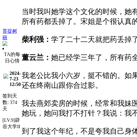
当时我
叫她
学这个文化的时候，
她
所有药都丢掉了。宋姐是个
很认真
菩提树
丽
柴利强：
学了
二十二
天
就
把
药
丢掉
TA的每
董云兰：
她
已经学三年了
，所有
药
日心情
2024-
我老公比我小六岁，挺不错的。如
7-23
还在终南山跟你合过影。
12:50
签到天
我
去
燕郊
卖
房的时候，
经常和我妹
数: 374
天
她玩
，
她问我
打不打
针
？
我说
：我
[LV.9]辟
谷大学II
到
了
我这个年纪，不是
夸
我
自己
身