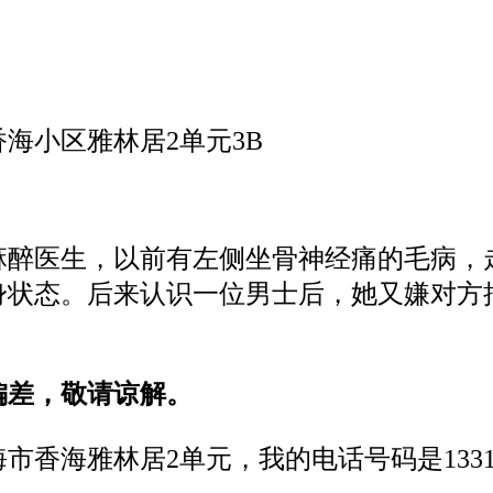
海小区雅林居2单元3B
麻醉医生，以
前有左侧坐骨神经痛的毛病，
身
状态。
后来认识一位男士后，她又嫌对方
偏差，敬请谅解。
海市
香海雅林居
2单元
，
我的
电话
号码
是
133