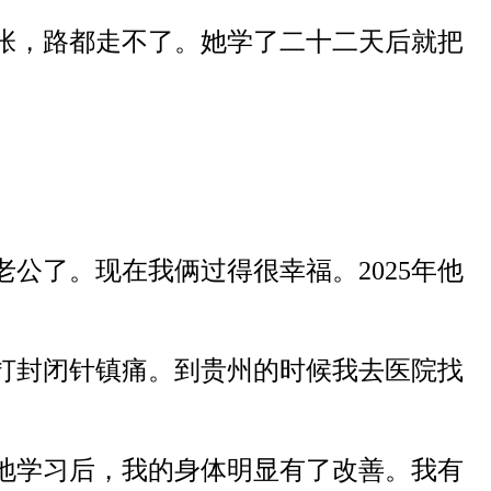
张，
路都走不了。
她
学了
二十二
天
后就
把
老公了。现在我俩过得很幸福。
2025年
他
打封闭
针
镇痛。到贵州的时候
我
去医院
找
地
学习
后，我的身体明显有了改善
。
我有