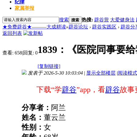
纪律
家属举报
搜索
热搜:
辟谷营
大爱健身法
搜索
★免费辟谷★———大成耕读
»
辟谷论坛
›
辟谷实践区
›
辟谷分
返回列表
1839：《医院同事要给
查看:
658
|
回复:
0
[复制链接]
发表于 2026-5-30 10:03:04
|
显示全部楼层
|
阅读模
下载“学
辟谷
”app，看
辟谷
故事
分享者：
阿
兰
姓名：
董云兰
性别：
女
年龄：
68岁