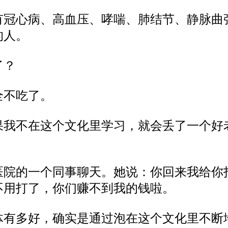
有
冠心病、高血压
、
哮喘
、
肺
结节、静脉曲
的人
。
了？
全
不
吃了
。
果我不在这个文化里学习，就会丢了一个好
医院的一个同事聊天。
她
说
：
你回来我给你
不用
打
了，你们
赚
不
到
我的钱
啦。
体
有
多
好，确实是
通过
泡在这个文化里不断