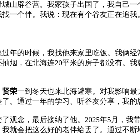
青城山
辟谷营。我家孩子出国了，我自己一
我
找一个
伴
。
我说
：
现在有个
谷友
正在追我
快过年的时候，我找他来家里吃饭。我俩经
还抽烟，在北海连
20平米的房子都没有。
我
。
贤荣
一到冬天也来北海避寒。对我影响最
差了。通过一年的学习、听谷友分享，我的
变
了
观
念
，
最后
接纳
了
他
。
2025年
5
月
，
我
，
我就会
把这
么
好的老
伴给
丢了
。
通过不断