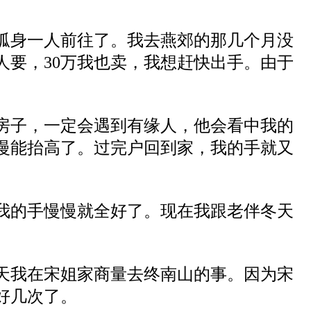
孤身一人前往了。
我
去燕郊
的
那几个月没
人要，30万我也卖，我想赶快出手。
由于
房子
，
一定
会
遇到
有缘人
，
他会看中我
的
慢
能
抬高
了。过完户
回到家
，我的手
就
又
我的手
慢慢就全好了。
现在
我
跟
老
伴
冬天
。
天
我
在
宋姐
家商量
去
终南
山的事
。
因为宋
好
几次了。