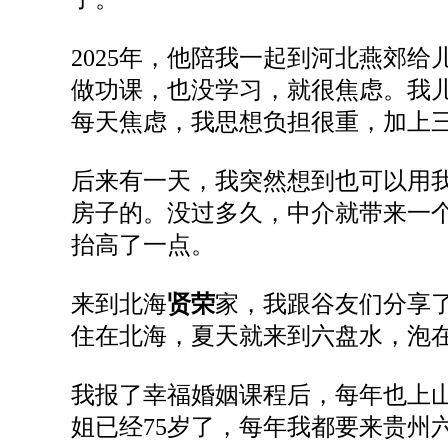
2025
年，他陪我一起
到河北燕郊给
做功课，也没学习，就很焦虑
。我
每天焦虑，我思想负担很重
，
加上
后来有一天
，
我
突然
想
到
也
可以
用
房子
的
。
没过多久，
中介
就
带来一
抬高
了
一点。
来到北海
贤荣
家
，我
跟
谷友们分享
住
在北海，夏天就来
到
六盘水
，
泡
我
报了幸福婚姻
课程后
，每年
也
上
姐已经
75岁了
，
每年
我
都要来贵州