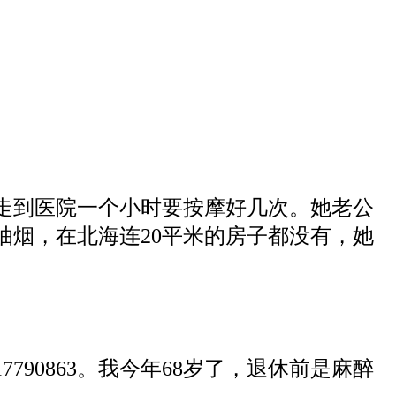
走到医院
一
个小时
要
按摩
好
几次
。
她
老公
抽烟，在北海连
20平米的房子都没有，她
17790863
。
我今年
68岁
了，退休前
是麻醉