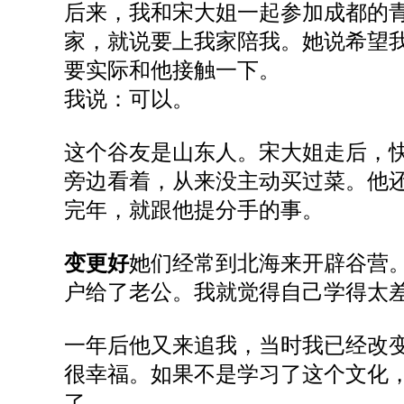
后来
，
我和宋大姐
一起
参加
成都
的
家，就说要上我家陪我。她说
希望
要实际和他接触一下
。
我说
：
可以。
这个谷友是山东人。宋大姐走后，
旁边看着，从来没主动买过菜。他
完年
，
就跟他
提分手
的
事。
变更好
她们经常到北海来开辟谷营
户给了老公。我就觉得自己学得太
一年后
他又来追我，
当时
我
已经
改
很幸福。如果不是学习
了
这个文化
了
。