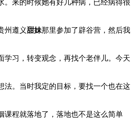
水
。
来的时候
她有好几种病，已经
病
得很
贵州遵义
甜妹
那里
参加
了
辟谷营，然后
我
面学习
，转变观念，再找个老伴儿。
今天
想法
。当时
我定的目标
，
要找一个
也
在
这
姻
课程
就落地了，
落地
也不是这
么
简单