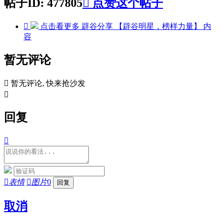
帖子ID: 477805

点赞这个帖子

点击看更多
辟谷分享 【辟谷明星，榜样力量】
内
容
暂无评论

暂无评论, 快来抢沙发

回复


表情

图片
0
取消