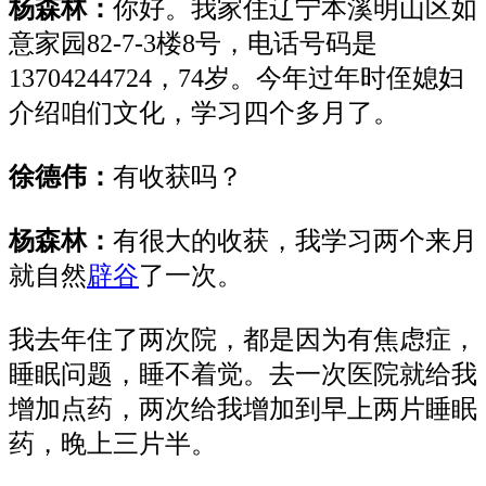
杨森林：
你好。我家住辽宁本溪明山区如
意家园
82-7-3楼8号，电话号码是
13704244724，74岁。今年过年时侄媳妇
介绍
咱们文化，学习四个多月了。
徐德伟：
有收获吗？
杨森林：
有很大的收获，我学习两个来月
就自然
辟谷
了一次。
我去年住了两次院，都是因为有焦虑症，
睡眠问题，睡不着觉。去一次医院就给我
增加点药，两次给我增加到早上两片睡眠
药，晚上三片半。