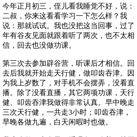
今年正月初三
，
侄儿看我睡觉不好，说：
二叔，你来这看看学习一下怎么样？我
说：那就试试。我也没把这当回事，过了
年有谷友见面就跟着听了两次，也不太相
信，回去也没做功课。
第三次去参加辟谷营，听课后才相信。回
去
后
我就开始走天行健，做叩齿吞津。因
为我上岁数了，对手机不会摆弄，没看直
播。除了没看直播，其它两项功课，天行
健、叩齿吞津我做得非常认真。早中晚走
三次天行健，一共走
3小时；叩齿吞津，
早晚各做九遍，白天闲暇时也做。