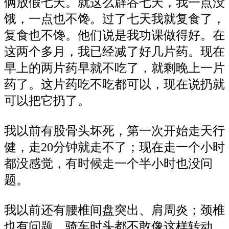
俩放假七天。就这么辟谷七天，我一点没
饿，一点也不馋。过了七天我就复食了，
复食也不馋。他们说是我功课做得好。在
这两个多月，我已经减了好几片药。现在
早上的两片药早就不吃了，就剩晚上一片
药了。这片药吃不吃都可以，现在说扔就
可以把它扔了。
我以前有股骨头坏死，第一次开始走天行
健，走
20分钟就走不了
；
现在
走一个小时
都
没感觉，有时候走一个半小时也没问
题。
我以前还有
腰椎
间盘突出、肩周炎
；
颈椎
也有问题，骑车时头都不敢像这样转动
，