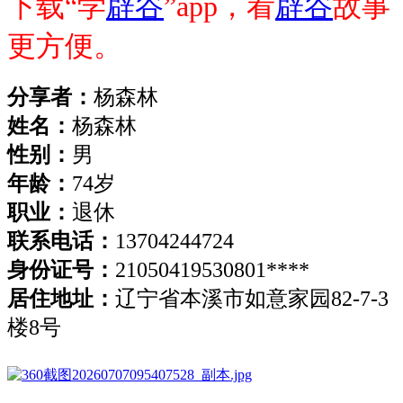
下载
“学
辟谷
”app，看
辟谷
故事
更方便。
分享者：
杨森林
姓名：
杨森林
性别：
男
年龄：
74岁
职业：
退休
联系电话：
13704244724
身份证号：
21050419530801****
居住地址：
辽宁省本溪市如意家园
82-7-3
楼8号