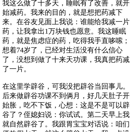
我这么做了十多天，睡眠有了改善，就开
始减药。我来的目的，就是想把药减下
来。在谷友见面上我说：谁能给我减一片
药，让我拿出
1万块钱也愿意。我这睡眠
药，就是焦虑症的药，吃
得
我手直哆嗦
；
想着
74岁了，已经对生活没有什么信心
了
，
没想到做了十来天功课，我真把药减
了一片。
在这里学辟谷，可我没把辟谷当回事儿。
后来做辟谷功课不到俩月，好几天肚子开
始胀，吃不下饭，心想：这是不是可以辟
谷了？侄媳妇说：你试试。第二天早上我
就自然辟谷了。我跟胃宝宝对话说：咱们