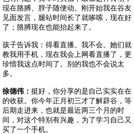
现在胳膊、脖子随便动。刚开始我在谷友
见面发言，腿站时间长了就哆嗦，现在好
了
；
胳膊现在也能抬起来了。
孩子告诉我：得看直播。我不会。她们就
教我用手机，现在我会上网看直播了，更
珍惜我这点时间了。别的我也不会说太
多。
徐德伟：
挺好，你分享
的
是自己实实在在
的收获。你今年正月初三才了解辟谷
，
等
后期走进来，也就是最近两三个月的时
间
，
对这个特别有兴趣
，
为了学习自己又
买了一个手机。