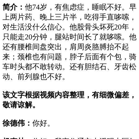
简介：
他
74岁，有焦虑症，睡眠不好。早
上两片药、晚上三片半，
吃
得
手直哆嗦
，
对生活没什么信心。他股骨头坏死
20年，
只能走20分钟，
腿站时间长了就哆嗦
。他
还有
腰椎
间盘突出
，
肩周炎
胳膊抬不起
来
；
颈椎
也
有问题
，
脖子后面有个包
，骑
车时头都不敢转动
。
还有胆结石、牙齿松
动、前列腺也不好。
该文字根据视频内容整理，有细微偏差，
敬请谅解。
徐德伟：
你好。