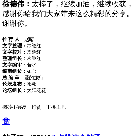
徐德伟：
太棒了，继续加油，继续收获，
感谢你给我们大家带来这么精彩的分享。
谢谢你。
推
荐
人：
赵晴
文字整理：
常继红
文字校对：
常继红
整理组长：
常继红
文字编审：
若水
编审组长：
如心
总
编
审：
爱的旅行
论坛发布：
邓邓
论坛组长：
太阳花花
搬砖不容易，打赏一下楼主吧
赏