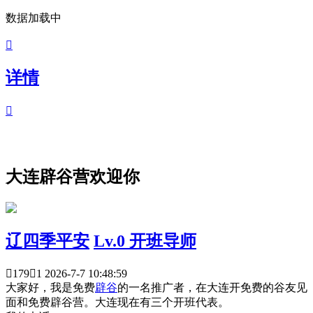
数据加载中

详情

大连辟谷营欢迎你
辽四季平安
Lv.0 开班导师

179

1
2026-7-7 10:48:59
大家好，我是免费
辟谷
的一名推广者，在大连开免费的谷友见
面和免费辟谷营。大连现在有三个开班代表。