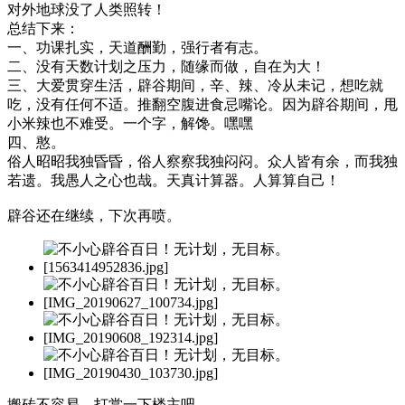
对外地球没了人类照转！
总结下来：
一、功课扎实，天道酬勤，强行者有志。
二、没有天数计划之压力，随缘而做，自在为大！
三、大爱贯穿生活，辟谷期间，辛、辣、冷从未记，想吃就
吃，没有任何不适。推翻空腹进食忌嘴论。因为辟谷期间，甩
小米辣也不难受。一个字，解馋。嘿嘿
四、憨。
俗人昭昭我独昏昏，俗人察察我独闷闷。众人皆有余，而我独
若遗。我愚人之心也哉。天真计算器。人算算自己！
辟谷还在继续，下次再喷。
搬砖不容易，打赏一下楼主吧