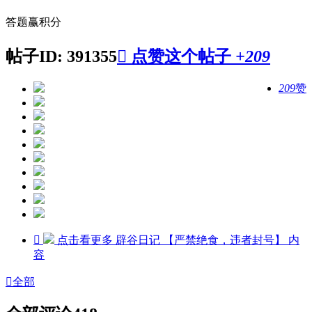
答题赢积分
帖子ID: 391355

点赞这个帖子
+209
209
赞

点击看更多
辟谷日记 【严禁绝食，违者封号】
内
容

全部