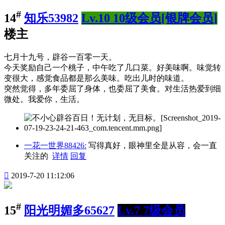
#
14
知乐53982
Lv.10 10级会员[银牌会员]
楼主
七月十九号，辟谷一百零一天。
今天奖励自己一个桃子，中午吃了几口菜。好美味啊。味觉转
变很大，感觉食品都是那么美味。吃出儿时的味道。
突然觉得，多年委屈了身体，也委屈了美食。对生活热爱到细
微处。我爱你，生活。
一花一世界88426:
写得真好，眼神里全是从容，会一直
关注的
详情
回复

2019-7-20 11:12:06
#
15
阳光明媚多65627
Lv.7 7级会员