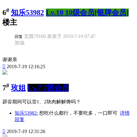
#
6
知乐53982
Lv.10 10级会员[银牌会员]
楼主
无我79160 发表于 2019-7-19 07:47
回复
加油
谢谢亲

2019-7-19 12:16:25
#
7
玫姐
Lv.7 7级会员
辟谷期间可以尝1、2块肉解解馋吗？
知乐53982:
想吃什么都行，不要吃多，一口即可
详情
回复

2019-7-19 12:31:26