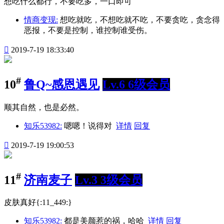
想吃什么都行，不要吃多，一口即可
情商变现:
想吃就吃，不想吃就不吃，不要贪吃，贪念得
恶报，不要是控制，谁控制谁受伤。

2019-7-19 18:33:40
#
10
鲁Q~感恩遇见
Lv.6 6级会员
顺其自然，也是必然。
知乐53982:
嗯嗯！说得对
详情
回复

2019-7-19 19:00:53
#
11
济南麦子
Lv.3 3级会员
皮肤真好{:11_449:}
知乐53982:
都是美颜惹的祸，哈哈
详情
回复