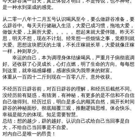
今天辟谷满一百天，真正体会才明白，不是传说，也不神奇。
是一种水到渠成的感觉。
从二零一八年十二月五号认识喝风至今，要么做辟谷准备，要
么辟谷中。每天天行健融入生活，大爱已成习惯，拖地大爱，
做饭大爱，上厕所大爱。。。。。想起来就大爱伴随。昨天不
思，明天不想，现在不计划。经常想一些烦恼之事，觉察到就
大爱。思想这块肥沃的土壤，不长庄稼就长草，大爱就像庄稼
一样，种则草少。
幸运的自己，本为调理身体结缘喝风，严重月子病彻底调
好。还收获了心灵成长，心灯点燃，明了生命的方向。每每想
到这里，就幸福感爆棚，感谢疾病为我带来的财富。
体重从一百四十二斤到现在一百零八斤。意外收获。
不经历百日辟谷前，对百日辟谷的理解，和经历后截然不同。
没经历前有疑惑，有猜测，有神秘，有更多的是不信和不自信
自己做得到。经历过后，明白是多么的顺其自然，揭开长时间
辟谷的神秘面纱。彻底颠覆三观，推翻逻辑思维。体会快乐、
幸福是能力的体现。知足需要智慧。
总结：想的越少，辟的越好。认识自己忒给自己当回事是自
大，不给自己当回事是不自爱。
对内自己是唯一的昂贵！