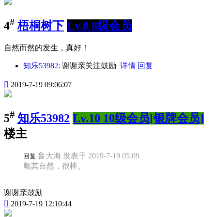
#
4
梧桐树下
Lv.8 8级会员
自然而然的发生，真好！
知乐53982:
谢谢亲关注鼓励
详情
回复

2019-7-19 09:06:07
#
5
知乐53982
Lv.10 10级会员[银牌会员]
楼主
鲁大海 发表于 2019-7-19 05:09
回复
顺其自然，很棒。
谢谢亲鼓励

2019-7-19 12:10:44