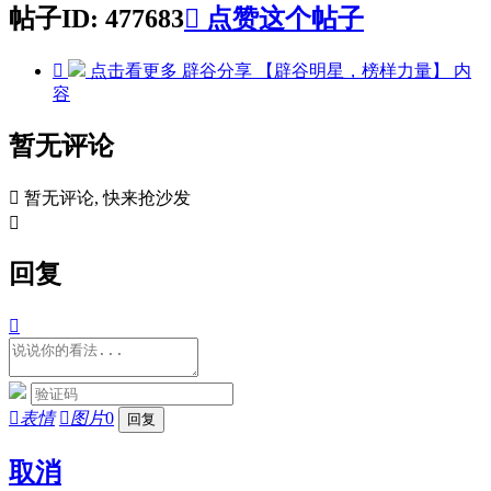
帖子ID: 477683

点赞这个帖子

点击看更多
辟谷分享 【辟谷明星，榜样力量】
内
容
暂无评论

暂无评论, 快来抢沙发

回复


表情

图片
0
取消