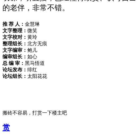
的老伴，非常不错。
推 荐 人：
金慧琳
文字整理：
微笑
文字校对：
黄玲
整理组长：
北方无痕
文字编审：
鲍儿
编审组长：
如心
总 编 审：
黑马悟道
论坛发布：
绯红
论坛组长：
太阳花花
搬砖不容易，打赏一下楼主吧
赏