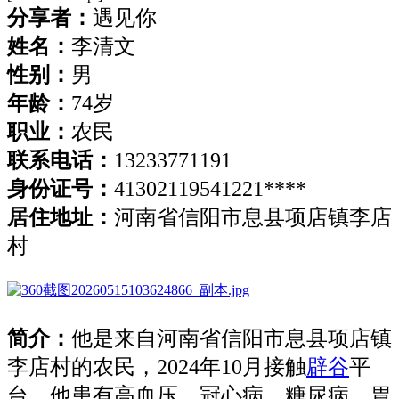
分享者
：
遇见你
姓名
：
李清文
性别：
男
年龄
：
74岁
职业
：
农民
联系电话
：
13233771191
身份证号
：
41302119541221****
居住地址
：
河南省信阳市息县项店镇李店
村
简介：
他是来自河南省信阳市息县项店镇
李店村的农民，2024年10月接触
辟谷
平
台。他患有高血压、冠心病、糖尿病、胃