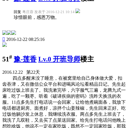
回复
粤庄蓉 发表于 2016-12-21 10:14
珍惜眼前，感恩万物。

2016-12-22 08:25:16
#
51
豫-莲香
Lv.0 开班导师
楼主
2016.12.22 第22天
四点多醒来没了睡意，在被窝里给自己身体做大爱，扣
齿吞津，又在微信公众平台和进喝风论坛看精品日记。先生起
床吃过饭上班去了。我洗漱完毕，六字服气三遍，龙腾九式一
遍，吃了一颗枣。听着《破译疾病的密码》洗昨天换洗的衣
服。11点多先生打电话说一会回家，让给他煮碗面条，我放下
电话都进厨房。面煮好，凉拌个山姜辣椒，先生回来正好。吃
过饭他躺沙发上休息，我继续洗衣服。两点多先生上班去了，
我洗了几双鞋，又去买了点菜送回家。给先生打电话问他晚上
想吃啥饭，他说不一定在家吃饭，既然不一定回家吃饭，那我