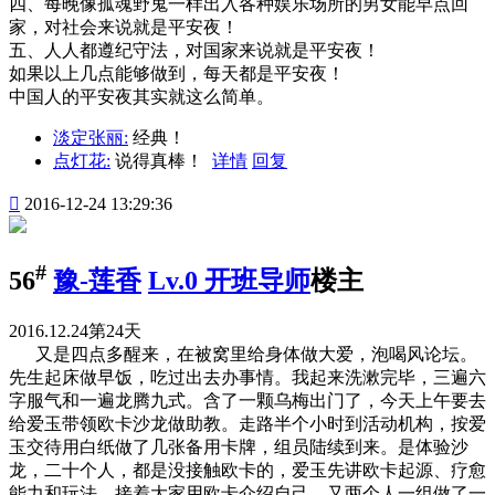
四、每晚像孤魂野鬼一样出入各种娱乐场所的男女能早点回
家，对社会来说就是平安夜！
五、人人都遵纪守法，对国家来说就是平安夜！
如果以上几点能够做到，每天都是平安夜！
中国人的平安夜其实就这么简单。
淡定张丽:
经典！
点灯花:
说得真棒！
详情
回复

2016-12-24 13:29:36
#
56
豫-莲香
Lv.0 开班导师
楼主
2016.12.24第24天
又是四点多醒来，在被窝里给身体做大爱，泡喝风论坛。
先生起床做早饭，吃过出去办事情。我起来洗漱完毕，三遍六
字服气和一遍龙腾九式。含了一颗乌梅出门了，今天上午要去
给爱玉带领欧卡沙龙做助教。走路半个小时到活动机构，按爱
玉交待用白纸做了几张备用卡牌，组员陆续到来。是体验沙
龙，二十个人，都是没接触欧卡的，爱玉先讲欧卡起源、疗愈
能力和玩法，接着大家用欧卡介绍自己，又两个人一组做了一