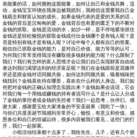
表能量的话，如何拥抱这股能量，如何让自己和金钱共舞，流
动，金钱宝宝环绕在我身边被我抓到，我相信这需要我自己金
钱观念和财富认知的成长。如果金钱代表的是爱的关系的话，
金钱的背后是沉甸甸的爱，金钱背后也有爱的匮乏下的不断对
金钱的抓取。金钱是流动的水，如沙一样，是不停地紧张抓住
金钱还是轻松愉悦的获取金钱或付出金钱哪个是有钱人呢？是
否是特别有钱才是有钱人呢？讨论中每个人都有自己的答案。
相信自己抓取金钱的能力，是对自己价值、能力等等的认可，
为何我们常常觉得我没有赚取很多钱财的能力呢？什么限制了
我们？我们有怎样的富人思维才会让我们自己实现财富自由或
者达到我们渴望达到的经济富足呢？我们在金钱跟前是屈膝拜
求还是跟金钱对话同频共振，如何达到同频共振，嗅着钱味把
钱找到？金钱喜欢待在哪里，喜欢在什么样的人身边。我们如
何把对金钱的正确认知理念实践出来？金钱如果会说话，它会
对我们每一个用钱或赚钱的持有者说写什么？是什么让人分成
了金钱的掌控者或金钱的失控者？我们一起思考，伙伴们。感
谢大家，感谢爱玉给大家准备的平安圣诞果（我吃了一块）。
与你们共度圣诞节我感到非常开心，愉悦，有意义和价值。感
恩各位和自己的坦诚以待，很多内容被我们看见，这些门的打
开，我们一起探索。
小组活动结束都十点多了，我给先生、儿子，还有几个朋