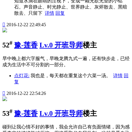
知道水滴在眼睛的注视下，变成一颗无欲无望的小钻
石。声音静止、时光静止、世界静止、灰烬散去、黑暗
散去、只留下
详情
回复

2016-12-22 22:49:45
#
52
豫-莲香
Lv.0 开班导师
楼主
早中晚上都六字服气，早晚龙腾九式一遍，还有快步走，已经
成为生活中不可分割的一部分。
点灯花:
我也是，每天都在重复这个六菜一汤。
详情
回
复

2016-12-22 22:54:26
#
53
豫-莲香
Lv.0 开班导师
楼主
碰到让我心情不好的事情，我会允许自己有负面情绪，因为感