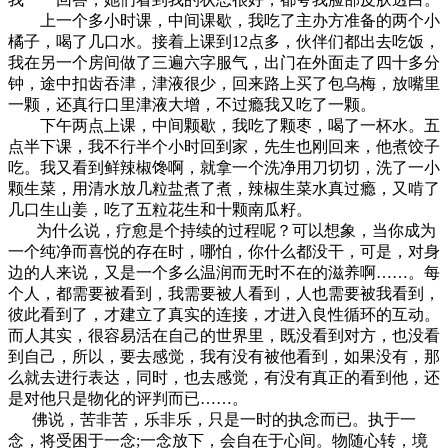
上一个多小时课，中间课歇，我吃了主办方准备的两个小
橘子，喝了几口水。接着上课到12点多，伙伴们都出去吃饭，
我在另一个房间做了三遍六字服气，出门在外面走了四十多分
钟，途中扣齿吞津，津液很少，回来路上买了包乌梅，放嘴里
一颗，还真行口里津液大增，不过瘾我又吃了一颗。
下午两点上课，中间颗歇，我吃了颗枣，喝了一杯水。五
点半下课，我不行半个小时回到家，先生也刚回来，他煮饺子
吃。我又看到鲜辣椒馋啊，就拿一个洗净用刀切切，洗了一小
颗生菜，用清水放几粒盐煮了煮，辣椒生菜水真过瘾，又啃了
几口生山姜，吃了五粒花生和十颗南瓜籽。
为什么说，疗愈是个持续的过程呢？可以想象，当你成为
一个纯净而喜悦的存在时，哪怕，你什么都没干，可是，对身
边的人来说，又是一个多么温润而无时不在的滋养啊……。每
个人，都需要被看到，我需要被人看到，人也需要被我看到，
彼此看到了，才建立了真实的连接，才进入良性循环的互动。
而人其实，很容易活在自己的世界里，既没看到对方，也没看
到自己，所以，要去感觉，我有没有被他看到，如果没有，那
么就去进行表达，同时，也去感觉，有没有真正的看到他，还
是对他只是物化的评判而已……。
佛说，苦非苦，乐非乐，只是一时的执念而已。执于一
念，将受困于一念;一念放下，会自在于心间。物随心转，境