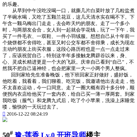
的乐趣。
从早到中午没吃没喝一口，就撕几片白菜叶放了几粒盐煮
了半碗水喝，又吃了五颗兰花豆，这几天清水实在喝不下。下
午含一颗乌梅出门走走，去会昨天约的朋友。走了一个多小
时，与两朋友会合，女人到一起就会学花钱，玩了一下午，我
买了一件毛衣、一双鞋、一件小羽绒服。想想自己从十年前一
个烧饼都不舍得吃，甚至又时公交车都不舍得乘，成长为现在
主动约朋友上街买衣服，这段心路历程也是一点一点走过来
了，应该祝贺自己，特别这半年多接触龙腾辟谷以来，身、
心、灵成长精进更是一个大的飞跃。庆幸自己看到“自己”，不
然我不把自己逼神经，也会把家里一大一小两个男人整疯。
回到家给先生准备晚饭，他下班回家正好做好，盛好饭，
他吃着，我看着，我们聊着。吃完饭，我邀请他出去走走，他
不太喜欢运动，今一口同意。走了一圈大概有四十多分钟，顺
便拐内衣店给他买了一套内衣，给自己买一薄一厚两套。到家
我吃饭（服气）和龙腾九式后，吃了个小苹果，洗澡上床睡觉
喽，愉快的一天玩过去了。

2016-12-22 08:24:19
#
50
豫-莲香
Lv.0 开班导师
楼主