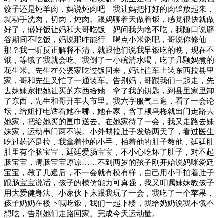
饺子还是炖羊肉，妈说炖肉吧，我让妈把打好的肉馅放起来，
就动手洗肉，切肉，炖肉。跟妈聊着天做着饭，感觉很快就做
好了，盛好饭让妈和大哥吃饭，妈问我为啥不吃，我随口说辟
谷期间不吃饭，妈说那咋能行，喝点小米粥吧，哥说你修仙
那？我一听反正解释不清，就跟他们说我早饭吃的晚，现在不
饿，等饿了我就会吃。我倒了一小碗清水喝，吃了几颗妈煮的
花生米。先生在公婆家吃过饭回来，妈让往车上装东西拉县里
家，哥和先生又忙了一通装车。告别妈，哥跟我们一起走，先
去妹妹家把她让买的东西给她，拿了我的钥匙，到县里家里卸
了东西，先生和哥开车去市里。我六字服气三遍，看了一会论
坛，给姐打电话看她在哪，她在家，含了颗乌梅就出门走路去
她家，把给她买的围巾送去。在她家待了一会，我又走路去妹
妹家，运动串门两不误。小外甥拉肚子发烧两天了，看过医生
吃过药还是拉，我拿着他的小手，拍着他的肚子教他，廷廷肚
肚里有个肠宝宝，廷廷爱肠宝宝，不小心吃坏了肚子，对不起
肠宝宝，请肠宝宝原谅……不到两岁的孩子刚开始说妈咪爱廷
宝宝，教了几遍后，不一会就有模有样，自己用小手拍着肚子
跟肠宝宝说话，孩子的模仿能力可真强，我又叮嘱妹妹教孩子
用大爱健身法。小家伙下床跟我玩了一会，我吃了一个苹果，
孩子奶奶在楼下喊吃饭，我们一起下楼，我给奶奶说我不饿不
想吃，告别她们走路回家。完成今天运动量。