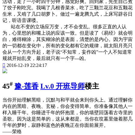
活动，走了一小时四十分钟，感觉好爽。回到家，先生自己煮
了饺子刚吃完。我喝了几根香菜水，吃了三颗兰花豆和五颗花
生米，又啃了几口胡萝卜。做过一遍龙腾九式，上床写辟谷日
记，听语音课喽。
站在不变的立场应万变，才不会变乱。很多正直的人认
为，心里想的和嘴上说的应该一致。但是读了《易经》就会明
白，难得糊涂，其实糊涂的是表面，清楚的是内心。因为宇宙
的一切都在变化中，所有的变化都有它的规律，就太阳月亮只
会从一个方向升起，老子说“不知常，妄作凶”一个人不知道常
规就开始乱变，最后就只有一个字---凶。

2016-12-19 22:24:17
#
45
豫-莲香
Lv.0 开班导师
楼主
当你开始理解黑暗，沉默与和平就会来到你头上。通过理解你
内在的黑暗、夜晚、玄秘，你会变得简单。你准备像其他人一
样入睡千年。你睡进千年的怀抱里，你的墙壁回荡着古寺里的
圣歌。因为这是简单的，这从来都是。当你在坟墓里做着那几
千年的梦时，寂静和蓝色的夜晚正在你面前展开。
——荣格