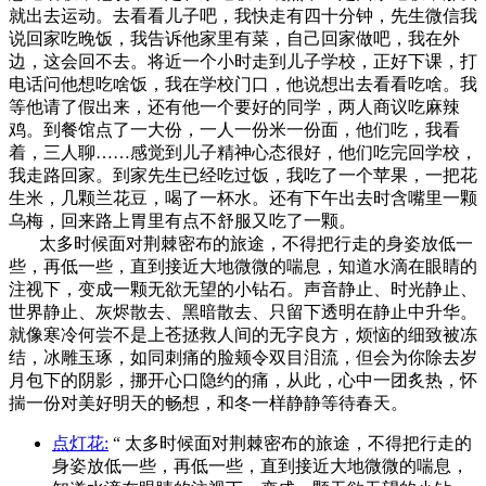
就出去运动。去看看儿子吧，我快走有四十分钟，先生微信我
说回家吃晚饭，我告诉他家里有菜，自己回家做吧，我在外
边，这会回不去。将近一个小时走到儿子学校，正好下课，打
电话问他想吃啥饭，我在学校门口，他说想出去看看吃啥。我
等他请了假出来，还有他一个要好的同学，两人商议吃麻辣
鸡。到餐馆点了一大份，一人一份米一份面，他们吃，我看
着，三人聊……感觉到儿子精神心态很好，他们吃完回学校，
我走路回家。到家先生已经吃过饭，我吃了一个苹果，一把花
生米，几颗兰花豆，喝了一杯水。还有下午出去时含嘴里一颗
乌梅，回来路上胃里有点不舒服又吃了一颗。
太多时候面对荆棘密布的旅途，不得把行走的身姿放低一
些，再低一些，直到接近大地微微的喘息，知道水滴在眼睛的
注视下，变成一颗无欲无望的小钻石。声音静止、时光静止、
世界静止、灰烬散去、黑暗散去、只留下透明在静止中升华。
就像寒冷何尝不是上苍拯救人间的无字良方，烦恼的细致被冻
结，冰雕玉琢，如同刺痛的脸颊令双目泪流，但会为你除去岁
月包下的阴影，挪开心口隐约的痛，从此，心中一团炙热，怀
揣一份对美好明天的畅想，和冬一样静静等待春天。
点灯花:
“ 太多时候面对荆棘密布的旅途，不得把行走的
身姿放低一些，再低一些，直到接近大地微微的喘息，