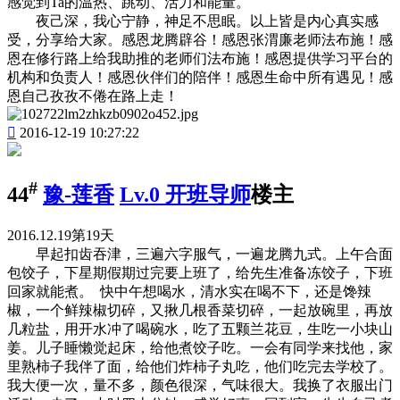
感觉到Ta的温热、跳动、活力和能量。
夜己深，我心宁静，神足不思眠。以上皆是内心真实感
受，分享给大家。感恩龙腾辟谷！感恩张渭廉老师法布施！感
恩在修行路上给我助推的老师们法布施！感恩提供学习平台的
机构和负责人！感恩伙伴们的陪伴！感恩生命中所有遇见！感
恩自己孜孜不倦在路上走！

2016-12-19 10:27:22
#
44
豫-莲香
Lv.0 开班导师
楼主
2016.12.19第19天
早起扣齿吞津，三遍六字服气，一遍龙腾九式。上午合面
包饺子，下星期假期过完要上班了，给先生准备冻饺子，下班
回家就能煮。 快中午想喝水，清水实在喝不下，还是馋辣
椒，一个鲜辣椒切碎，又揪几根香菜切碎，一起放碗里，再放
几粒盐，用开水冲了喝碗水，吃了五颗兰花豆，生吃一小块山
姜。儿子睡懒觉起床，给他煮饺子吃。一会有同学来找他，家
里熟柿子我伴了面，给他们炸柿子丸吃，他们吃完去学校了。
我大便一次，量不多，颜色很深，气味很大。我换了衣服出门