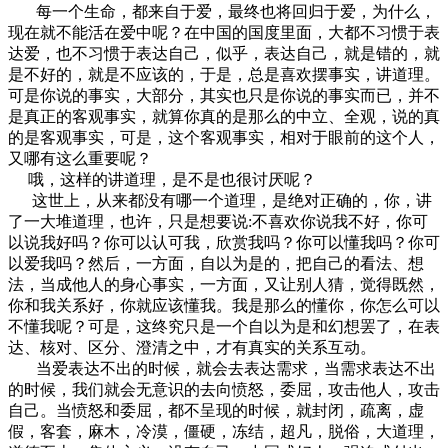
每一个生命，都来自于爱，最终也将回归于爱，为什么，
现在就不能活在爱中呢？在中国的国度里面，大都不习惯于表
达爱，也不习惯于表达自己，似乎，表达自己，就是错的，就
是不好的，就是不应该的，于是，总是喜欢摆事实，讲道理。
可是你说的事实，大部分，其实也只是你说的事实而已，并不
是真正的客观事实，就算你真的是那么的中立、全观，说的真
的是客观事实，可是，这个客观事实，相对于眼前的这个人，
又哪有这么重要呢？
哦，这样的讲道理，是不是也很讨厌呢？
这世上，从来都没有哪一个道理，是绝对正确的，你，讲
了一大堆道理，也许，只是想要说:不喜欢你说我不好，你可
以说我好吗？你可以认可我，欣赏我吗？你可以懂我吗？你可
以爱我吗？然后，一方面，自以为是的，把自己的看法、想
法，当成他人的身心事实，一方面，又让别人猜，觉得既然，
你和我关系好，你就应该懂我。我是那么的懂你，你怎么可以
不懂我呢？可是，这终究只是一个自以为是和幻想罢了，在表
达、核对、区分、澄清之中，才有真实的关系互动。
当爱表达不出的时候，就会去表达需求，当需求表达不出
的时候，我们就会无意识的去向愤怒，委屈，攻击他人，攻击
自己。当愤怒和委屈，都不呈现的时候，就封闭，疏离，虚
假，客套，麻木，冷漠，僵硬，冻结，超凡，脱俗，大道理，