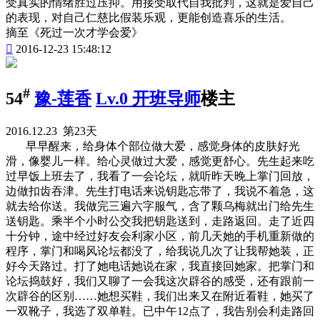
受真实的情绪胜过压抑。用接受取代自我批判，这就是爱自己
的表现，对自己仁慈比假装乐观，更能创造喜乐的生活。
摘至《死过一次才学会爱》

2016-12-23 15:48:12
#
54
豫-莲香
Lv.0 开班导师
楼主
2016.12.23 第23天
早早醒来，给身体个部位做大爱，感觉身体的皮肤好光
滑，像婴儿一样。给心灵做过大爱，感觉更舒心。先生起来吃
过早饭上班去了，我看了一会论坛，就听昨天晚上掌门回放，
边做扣齿吞津。先生打电话来说钥匙忘带了，我说不着急，这
就去给你送。我做完三遍六字服气，含了颗乌梅就出门给先生
送钥匙。乘半个小时公交我把钥匙送到，走路返回。走了近四
十分钟，途中经过好友会利家小区，前几天她的手机重新做的
程序，掌门和喝风论坛都没了，给我说几次了让我帮她装，正
好今天路过。打了她电话她说在家，我直接回她家。把掌门和
论坛捣鼓好，我们又聊了一会我这次辟谷的感受，还有跟前一
次辟谷的区别……她想买鞋，我们出来又在附近看鞋，她买了
一双靴子，我选了双单鞋。已中午12点了，我告别会利走路回