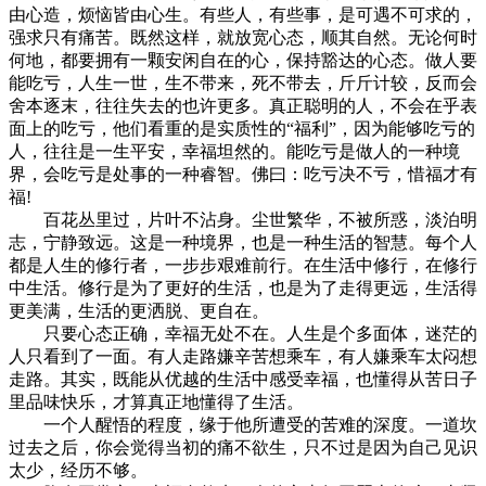
由心造，烦恼皆由心生。有些人，有些事，是可遇不可求的，
强求只有痛苦。既然这样，就放宽心态，顺其自然。无论何时
何地，都要拥有一颗安闲自在的心，保持豁达的心态。做人要
能吃亏，人生一世，生不带来，死不带去，斤斤计较，反而会
舍本逐末，往往失去的也许更多。真正聪明的人，不会在乎表
面上的吃亏，他们看重的是实质性的“福利”，因为能够吃亏的
人，往往是一生平安，幸福坦然的。能吃亏是做人的一种境
界，会吃亏是处事的一种睿智。佛曰：吃亏决不亏，惜福才有
福!
百花丛里过，片叶不沾身。尘世繁华，不被所惑，淡泊明
志，宁静致远。这是一种境界，也是一种生活的智慧。每个人
都是人生的修行者，一步步艰难前行。在生活中修行，在修行
中生活。修行是为了更好的生活，也是为了走得更远，生活得
更美满，生活的更洒脱、更自在。
只要心态正确，幸福无处不在。人生是个多面体，迷茫的
人只看到了一面。有人走路嫌辛苦想乘车，有人嫌乘车太闷想
走路。其实，既能从优越的生活中感受幸福，也懂得从苦日子
里品味快乐，才算真正地懂得了生活。
一个人醒悟的程度，缘于他所遭受的苦难的深度。一道坎
过去之后，你会觉得当初的痛不欲生，只不过是因为自己见识
太少，经历不够。