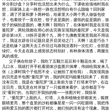
斧分割沙盘？分享时也没想出来为什么。下课收拾场地时我在
想，回家路上走一路想一路也没想明白有什么隐喻？回到家
里，调了芹菜和萝卜两种馅，给家里大小两个男人做饭包饺
子，包着饺子一直在想，饺子皮是圆的，盛馅的盆是圆的，放
饺子的锅拍是圆的，噢天啊！我明白了，在体验时我是在呈现
曼陀罗，两轮我都在用心的去完善呈现我的曼陀罗，今天是我
辟谷第18天，18拆开是两个九，两个九佛教里寓意我就不用说
了，我这次辟谷日记题目是开启灵动之门，天啊！这是巧合？
还是机缘？这两天去工作坊过马路我没遇到一次红灯，全部是
绿灯。今天走在路上感觉状态特别好，有种身体清透，两腿生
风的感觉。
父子俩在吃饺子，我吃了五颗兰花豆和十颗花生米，喝了
几口水，我就打开手机看团体沙盘图片揣摩，伟娟给我发来几
张（上课时我个子低照不全，让她拍了发给我），我发现我放
的贝壳是半包围“曼陀罗”的，我的阿尼玛能量找回来了，前面
没有贝壳，我是在“曼陀罗”顶上靠前方放了灯塔来守护，右边
没贝壳，我无意在对岸放了一只狐狸来看护。这些都是下午
没“看到”的。当我打开我拍的唯一一张图片时，我惊呆
了，“曼陀罗”上面的人、灯塔、人鱼和植物全部都发光，狐狸
眼睛更亮，整个盘里的沙粒都像星星一闪一闪眨眼睛，我把伟
娟和爱玉拍的图片都打开对比，她们拍的没有这个现象。我放