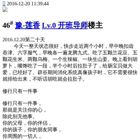

2016-12-20 11:39:44
#
46
豫-莲香
Lv.0 开班导师
楼主
2016.12.20第二十天
今天一整天状态很好，快步走近两个小时，早中晚扣齿
吞津、六字服气，早晚各一遍龙腾九式。吃了五颗兰花豆、五
颗花生米、两颗乌梅、一个生辣椒、一块生山姜。晚上看到胡
萝卜，嘴馋吃了一段，半个小时后拉肚子了，给肠宝贝做大
爱，已经好了。辟谷期间消化系统真像孩子时，它不需要很快
就排给出来，不听话胡吃就会拉肚子。
修行只有一件事
修行只有一件事，
那就是关注你的心，
除此别无他事。
你的父母，你的伴侣，
你的孩子，你的朋友同事，
你周围的一切人，