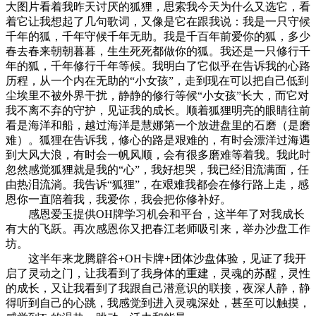
大图片看着我昨天讨厌的狐狸，思索我今天为什么又选它，看
着它让我想起了几句歌词，又像是它在跟我说：我是一只守候
千年的狐，千年守候千年无助。我是千百年前爱你的狐，多少
春去春来朝朝暮暮，生生死死都做你的狐。我还是一只修行千
年的狐，千年修行千年等候。我明白了它似乎在告诉我的心路
历程，从一个内在无助的“小女孩”，走到现在可以把自己低到
尘埃里不被外界干扰，静静的修行等候“小女孩”长大，而它对
我不离不弃的守护，见证我的成长。顺着狐狸明亮的眼睛往前
看是海洋和船，越过海洋是慧娜第一个放进盘里的石磨（是磨
难）。狐狸在告诉我，修心的路是艰难的，有时会漂洋过海遇
到大风大浪，有时会一帆风顺，会有很多磨难等着我。我此时
忽然感觉狐狸就是我的“心”，我好想哭，我已经泪流满面，任
由热泪流淌。我告诉“狐狸”，在艰难我都会在修行路上走，感
恩你一直陪着我，我爱你，我会把你修补好。
感恩爱玉提供OH牌学习机会和平台，这半年了对我成长
有大的飞跃。再次感恩你又把春江老师吸引来，举办沙盘工作
坊。
这半年来龙腾辟谷+OH卡牌+团体沙盘体验，见证了我开
启了灵动之门，让我看到了我身体的重建，灵魂的苏醒，灵性
的成长，又让我看到了我跟自己潜意识的联接，夜深人静，静
得听到自己的心跳，我感觉到进入灵魂深处，甚至可以触摸，