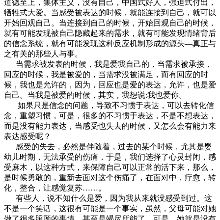
道德至上，集体主义，没有自己，中国式好人，强迫式付出，
牺牲式大爱。当感受被表达的时候，就能连接到自己，就可以
开始回观自己。当连接到自己的时候，开始回观自己的时候，
就有可能发现被自己隐藏起来的需求，就有可能发现情绪背后
的信念系统，就有可能发现这种反应机制形成的源头—真正与
之有关的那些人与事。
当需求被发表的时候，我是爱我自己的，当需求被承接，
回应的时候，我是被爱的，当需求没被满足，而有回应的时
候，我也是允许的，因为，回应也是爱的表达，允许，也是爱
自己。当我是被爱的时候，其实，我想说:我也爱你。
如果只是信念的问题，导致不习惯于表达，可以去转化信
念，重塑习惯，可是，很多的不习惯于表达，不是不想表达，
而是没有能力表达，当感受也失去的时候，又怎么会有能力来
表达感受呢？
感受的失去，必然是伴随着，过去的某个时候，尤其是婴
幼儿时期，无法承受的伤痛，于是，我们选择了心灵封闭，感
受麻木，以这种方式，来保障自己可以正常的活下来，那么，
是时候勇敢的，重新去面对这个伤痛了，在面对中，疗愈，转
化，整合，让感觉复苏……。
有些人，说不知什么是爱，因为我从来就没感受到过。这
不是一个笑话，这很有可能是一个事实，虽然，父母可能对她
做了很多照顾的事情，甚至是竭尽所能了，可是，她就是没有