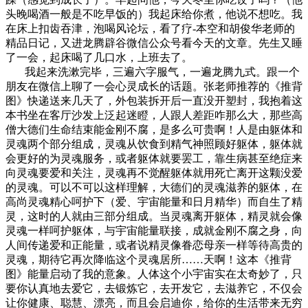
头晚喝酒一般是不吃早饭的）我起床给你煮，他说不想吃。我
在床上扣齿吞津，泡喝风论坛，看了疗-本空和胡俊华老师的
精品日记，又进龙腾辟谷微信公众号看今天的文章。先生又睡
了一会，起床喝了几口水，上班去了。
我起来洗漱完毕，三遍六字服气，一遍龙腾九式。跟一个
朋友在微信上聊了一会心灵成长的话题。张老师推荐的《推背
图》快递送来几天了，外包装拆开后一直没开塑封，我抱着这
本书坐在客厅沙发上泛起迷瞪，人跟人差距咋那么大，那些高
僧大德们生命结束能金刚不腐，是多么可贵啊！人是由躯体和
灵魂两个部分组成，灵魂从饮食到精气神照顾好躯体，躯体就
会更好的为灵魂服务，或者躯体就要罢工，靠生病甚至绝症来
向灵魂要爱和关注，灵魂再不觉醒躯体就用死亡离开这颗没爱
的灵魂。可以不可以这样理解，大德们的灵魂滋养的躯体，在
高尚灵魂精心呵护下（爱、宇宙能量和日月精华）而自生了精
灵，这时的人就由三部分组成。当灵魂离开躯体，精灵就会像
灵魂一样呵护躯体，与宇宙能量联接，成就金刚不腐之身，向
人间传递爱和正能量，或者说精灵像眷恋母亲一样等待高贵的
灵魂，期待它再次降临这个灵魂居所……天啊！这本《推背
图》能量启动了我的意象。人体这个小宇宙实在太奇妙了，只
要你认真地去爱它，去锻炼它，去开发它，去滋养它，不仅会
让你健康、聪慧、漂亮，而且会启迪你，给你的生活带来无穷