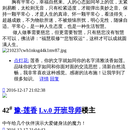
胸有平常心，幸福自然来。人的心态如同琴上的弦，太紧
则易断，太松则无音，只有松紧适度，才能弹出美妙之音。保
持一颗平常心，才是人生的真谛。怀一颗平常心，看淡得失，
超越成败，不为物欲所迷，不被烦恼所扰，明心见性，随缘自
适。平常心，是一种人生态度，也是一种生活智慧。
做人做事需要慈悲，但更需要智慧，只有慈悲没有智慧
不可以，佛法讲：“福慧双修”“悲智双运”，这样才可以成就圆
满人生。
点灯花:
莲香，你的文字就如同你的名字清雅淡香如莲。
品味你的文字如同和你面对面的交流思想，清新自然流
畅，我非常喜欢这种感觉。感谢的法布施！让我学到了
很多知识。
详情
回复

2016-12-17 21:02:38
#
42
豫-莲香
Lv.0 开班导师
楼主
中午给几个伙伴演示大爱健身法的魔力！

2016-12-17 21:04:42