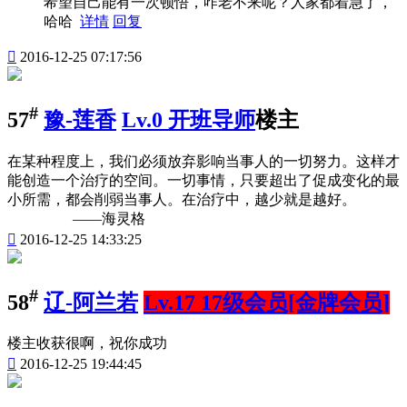
希望自己能有一次顿悟，咋老不来呢？人家都着急了，
哈哈
详情
回复

2016-12-25 07:17:56
#
57
豫-莲香
Lv.0 开班导师
楼主
在某种程度上，我们必须放弃影响当事人的一切努力。这样才
能创造一个治疗的空间。一切事情，只要超出了促成变化的最
小所需，都会削弱当事人。在治疗中，越少就是越好。
——海灵格

2016-12-25 14:33:25
#
58
辽-阿兰若
Lv.17 17级会员[金牌会员]
楼主收获很啊，祝你成功

2016-12-25 19:44:45