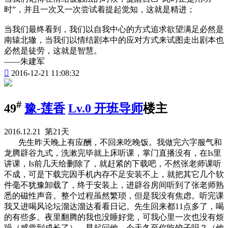
时”，并且一次又一次尝试着提起觉知，这就是精进；
当我们最终看到，我们以自我中心的方式追求欲望满足必然是
南辕北辙，当我们以情结剧本中的应对方式来试图走出剧本也
必然是徒劳，这就是智慧。
——朱建军

2016-12-21 11:08:32
#
49
豫-莲香
Lv.0 开班导师
楼主
2016.12.21 第21天
先生昨天晚上有应酬，不回来吃晚饭。我做完六字服气和
龙腾辟谷九式，洗漱完毕就上床听课，掌门直播没有，在Is里
讲课，Is前几天给删除了，就赶紧的下载吧，不然张老师课听
不成，可是下载完因手机内存不足安装不上，就把其它几个软
件毫不犹豫卸载了，终于安装上，进辟谷房间听到了张老师熟
悉的磁性声音。整个过程虽然繁琐，但是我没有焦虑。听完课
我又进喝风论坛溜达溜达看看日记。先生回来都11点多了，喝
的有些多。夜里翻腾的我也没睡好觉，可我心里一次也没有烦
躁（感觉到成长了）。早起问他，今天冬至你吃饺子吗？（他