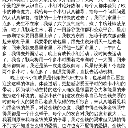
个曼陀罗来认识自己，小组讨论好热闹，每个人都体验到了欧
卡的神奇魔力。我给每一个小组认真辅导，给每一个问我问题
的人认真解答。愉快的一上午很快的过去了，我回到家里十二
点多，先生不在家，我做了六字服气服气，煮了半碗辣椒菠菜
汤，吃了几颗花生米，看了一回辟谷微信群和公众平台。星期
一假期结束要回县里上班了，我收拾东西，把晾干的衣服都叠
起来放柜子里，我要带的放包里，跟先生说好明天一起去老
家，回来我就去县里家里，不跟他一起回市里了。下午四点
多，我得去外面活动，晚上有成长小组活动，没时间去运动
了。我含了颗乌梅用一个多小时围着龙亭湖转了一大圈，回来
走宋都御河，我还是第一次走这段御河，风景好美啊！今走路
两个多小时，有点多了，但没觉得累，直接去活动机构。
晚上欧卡小组成员是伟娟做代班主持者，也感谢自己愿意
迎接这样的体验。体验过后，更想感谢爱玉平时的欧卡小组的
带动，因为做带动主持的这个人确实是很需要心力和能量的来
抱持这个环境的。感谢小伙伴们这次在分享自己与金钱关系的
时候每个人的揭自己老底儿似得的畅所欲言，来认真地看见我
们跟金钱的关系，对待金钱的态度，我眼中得金钱和金钱眼中
得我都是一个什么样子。每个人的发言对我的启发都很大，让
我看到原来我与金钱关系的停滞，我对金钱的渴求但又惧怕得
不到或不知道怎么得的恐惧。也许也有不配得的恐惧。金钱代