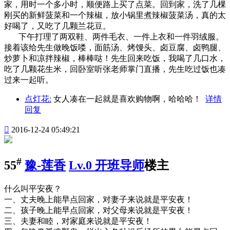
家，用时一个多小时，顺便路上买了点菜。回到家，洗了几棵
刚买的新鲜菠菜和一个辣椒，放小锅里煮辣椒菠菜汤，真的太
好喝了，又吃了几颗兰花豆。
下午打理了两双鞋、两件毛衣、一件上衣和一件羽绒服。
接着该给先生做晚饭喽，面筋汤、烤馒头、卤豆腐、卤鸭腿、
炒萝卜和凉拌辣椒，棒棒哒！先生回来吃饭，我喝了几口水，
吃了几颗花生米，回卧室听张老师掌门直播，先生吃过饭也凑
过来一起听。
点灯花:
女人凑在一起就是喜欢购物啊，哈哈哈！
详情
回复

2016-12-24 05:49:21
#
55
豫-莲香
Lv.0 开班导师
楼主
什么叫平安夜？
一、丈夫晚上能早点回家，对妻子来说就是平安夜！
二、孩子晚上能早点回家，对父母来说就是平安夜！
三、夫妻和睦，对家庭来说就是平安夜！