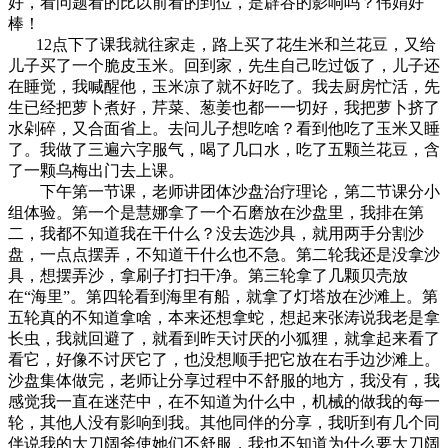
好，看问题看的比以前看的到位，是辟谷的影响吗？伟娟好
棒！
12点下了课我就往家走，路上买了花生米和兰花豆，又给
儿子买了一个脆皮玉米。回到家，先生自己吃过饭了，儿子还
在睡觉，我喊醒他，玉米凉了就不好吃了。我去厨房忙活，先
生已经把萝卜煮好，芹菜、葱姜也都一一切好，我把萝卜挤了
水剁碎，又合面省上。去问儿子想吃啥？看到他吃了玉米又睡
了。我做了三遍六字服气，喝了几口水，吃了五颗兰花豆，含
了一颗乌梅出门去上课。
下午第一节课，老师讲团体沙盘治疗理论，第二节课分小
组体验。第一个是慧娜拿了一个石磨放在沙盘里，我排在第
二，我都不知道我在干什么？没去选沙具，就用两手分割沙
盘，一点点摆弄，不知道干什么也不急。第二轮我还是没拿沙
具，想摆弄沙，拿刷子打扫干净。第三轮拿了几颗贝壳放
在“海里”。第四轮看到海里有船，就拿了灯塔放在沙滩上。第
五轮真的不知道拿啥，本来还想拿蛇，想起来张涛说我老是拿
长虫，我就回避了，就看到昨天讨厌的小狐狸，就拿起来看了
看它，好像不讨厌它了，也没想顺手把它放在右手边沙滩上。
沙盘集体做完，老师让分享过程中不舒服的地方，我没有，我
感觉我一直在迷茫中，在不知道为什么中，机械的做我的每一
轮，其他人没有影响到我。其他同伴的分享，我听到有几个同
伴说我的大刀阔斧使她们不舒服，我也不知道为什么要大刀阔