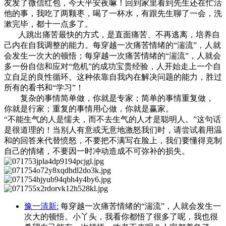
友发了微信红包，今天平安夜嘛！回到家里看到先生还在忙活
他的事，我吃了两颗枣，喝了一杯水，有跟先生聊了一会，洗
漱完毕，都十一点多了。
人跳出痛苦最快的方式，是直面痛苦、不再逃离，培养自
己内在自我调整的能力。每穿越一次痛苦情绪的“湍流”，人就
会发生一次大的顿悟；每穿越一次痛苦情绪的“湍流”，人就会
多一份自信和应对“危机”的成功宝贵经验，人开始走上一个自
立自足的良性循环。这种依靠自我内在解决问题的能力，胜过
所有的看书和“学习”！
复杂的事情简单做，你就是专家；简单的事情重复做，
你就是行家；重复的事情用心做，你就是赢家。
“不能生气的人是懦夫，而不去生气的人才是聪明人。”这句话
是很道理的！当别人有意或无意地激怒我们时，请尝试着用温
和的回答来代替愤怒，不要把不满写在脸上，我们要懂得克制
自己的情绪，不要因一时冲动造成不可弥补的损失。
豫一清新:
每穿越一次痛苦情绪的“湍流”，人就会发生一
次大的顿悟。小丫头，我看你都悟了很多了呢，我也很