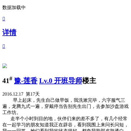
数据加载中

详情

#
41
豫-莲香
Lv.0 开班导师
楼主
2016.12.17 第17天
早上起床，先生自己做早饭，我洗漱完毕，六字服气三
遍，龙腾九式一遍，穿戴停当告别先生出门，去参加沙盘游戏
工作坊。
走半个小时到目的地，伙伴们来的差不多了，有几个经常
在一起学习的朋友知道我正在辟谷，看到我围上来问长问短，
我一一回答，她们看到我的状态很好，都夸我脸部皮肤透白。