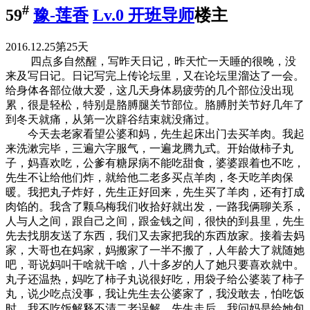
#
59
豫-莲香
Lv.0 开班导师
楼主
2016.12.25第25天
四点多自然醒，写昨天日记，昨天忙一天睡的很晚，没
来及写日记。日记写完上传论坛里，又在论坛里溜达了一会。
给身体各部位做大爱，这几天身体易疲劳的几个部位没出现
累，很是轻松，特别是胳膊腿关节部位。胳膊肘关节好几年了
到冬天就痛，从第一次辟谷结束就没痛过。
今天去老家看望公婆和妈，先生起床出门去买羊肉。我起
来洗漱完毕，三遍六字服气，一遍龙腾九式。开始做柿子丸
子，妈喜欢吃，公爹有糖尿病不能吃甜食，婆婆跟着也不吃，
先生不让给他们炸，就给他二老多买点羊肉，冬天吃羊肉保
暖。我把丸子炸好，先生正好回来，先生买了羊肉，还有打成
肉馅的。我含了颗乌梅我们收拾好就出发，一路我俩聊关系，
人与人之间，跟自己之间，跟金钱之间，很快的到县里，先生
先去找朋友送了东西，我们又去家把我的东西放家。接着去妈
家，大哥也在妈家，妈搬家了一半不搬了，人年龄大了就随她
吧，哥说妈叫干啥就干啥，八十多岁的人了她只要喜欢就中。
丸子还温热，妈吃了柿子丸说很好吃，用袋子给公婆装了柿子
丸，说少吃点没事，我让先生去公婆家了，我没敢去，怕吃饭
时，我不吃饭解释不清二老误解。先生走后，我问妈是给她包