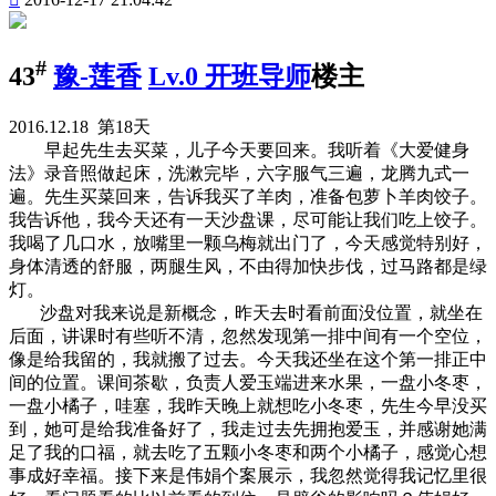
#
43
豫-莲香
Lv.0 开班导师
楼主
2016.12.18 第18天
早起先生去买菜，儿子今天要回来。我听着《大爱健身
法》录音照做起床，洗漱完毕，六字服气三遍，龙腾九式一
遍。先生买菜回来，告诉我买了羊肉，准备包萝卜羊肉饺子。
我告诉他，我今天还有一天沙盘课，尽可能让我们吃上饺子。
我喝了几口水，放嘴里一颗乌梅就出门了，今天感觉特别好，
身体清透的舒服，两腿生风，不由得加快步伐，过马路都是绿
灯。
沙盘对我来说是新概念，昨天去时看前面没位置，就坐在
后面，讲课时有些听不清，忽然发现第一排中间有一个空位，
像是给我留的，我就搬了过去。今天我还坐在这个第一排正中
间的位置。课间茶歇，负责人爱玉端进来水果，一盘小冬枣，
一盘小橘子，哇塞，我昨天晚上就想吃小冬枣，先生今早没买
到，她可是给我准备好了，我走过去先拥抱爱玉，并感谢她满
足了我的口福，就去吃了五颗小冬枣和两个小橘子，感觉心想
事成好幸福。接下来是伟娟个案展示，我忽然觉得我记忆里很