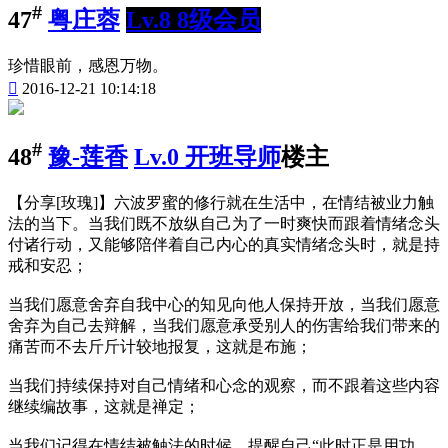
#
47
粤庄蓉
Lv.8 8级会员
珍惜眼前，感恩万物。

2016-12-21 10:14:18
#
48
豫-莲香
Lv.0 开班导师
楼主
【分享[玫瑰]】六波罗蜜的修行就在生活中，在情结被业力触
法的当下。当我们既不放纵自己为了一时爽快而跟着情绪念头
付诸行动，又能够陪伴着自己内心的真实情绪念头时，就是持
戒和安忍；
当我们愿意舍弃自我中心的知见向他人保持开放，当我们愿意
舍弃为自己去辩解，当我们愿意承受别人的伤害给我们带来的
痛苦而不去斤斤计较地报复，这就是布施；
当我们持续保持对自己情绪和心念的观察，而不跟着这些内容
继续编故事，这就是禅定；
当我们记得在情结被触法的时候，提醒自己“此时正是用功