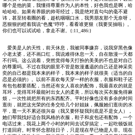
哪个是他的菜，我懂得尊重作为人的本性，好色我也是啊，哈
哈哈哈。如果有养眼的帅哥经过，我是绝对直勾勾的毫不避
讳，甚至转着圈的看，趁机咽咽口水，我男朋友那个无奈呀，
恶狠狠的瞪着我说“色魔”哼哼，看看谁更狠（我要笑抽啦）。
你们也可以试试哈，拿走不谢。{:11_486:}
爱美是人的天性，前天休息，我被同事嫌弃，说我穿黑色像
小老太婆，还不画口红，我说难得休息一天，自在散漫一天都
不行吗。这么说着，突然觉得每天打扮的美美的不也是对自己
的尊重吗。不过在我的眼里不管是散漫邋遢的自己还是神采奕
奕的自己都是我本来的样子，我本来的样子就很美（适当的自
恋是必须的）。以前不喜欢每天穿一样的衣服，衣服和鞋子还
有包包都要搭配，当然还有女人喜欢的配饰，我最喜欢的就是
耳环，觉得耳环最能衬出女人的柔美，所以每次买衣服免得麻
烦，一次性就把所有的东西配齐。平时好像也没有多余的时间
逛街，就把这光荣的任务交给几个好姐妹，佩服她们逛街的水
平，逛一天不累还很兴奋（我又要怀疑我到底是不是女人），
她们帮我找好适合我风格的衣服，鞋子和皮包还有配饰，一个
电话过来，我花上两个小时的时间去试穿搞定，一起吃顿饭就
打道回府。时常怀念那段日子，只是现在早已物是人非。现在