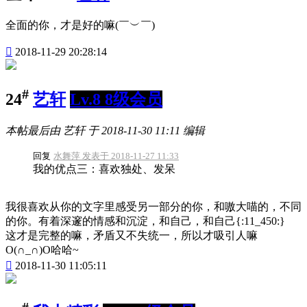
全面的你，才是好的嘛(￣︶￣)

2018-11-29 20:28:14
#
24
艺轩
Lv.8 8级会员
本帖最后由 艺轩 于 2018-11-30 11:11 编辑
回复
水舞萍 发表于 2018-11-27 11:33
我的优点三：喜欢独处、发呆
我很喜欢从你的文字里感受另一部分的你，和嗷大喵的，不同
的你。有着深邃的情感和沉淀，和自己，和自己{:11_450:}
这才是完整的嘛，矛盾又不失统一，所以才吸引人嘛
O(∩_∩)O哈哈~

2018-11-30 11:05:11