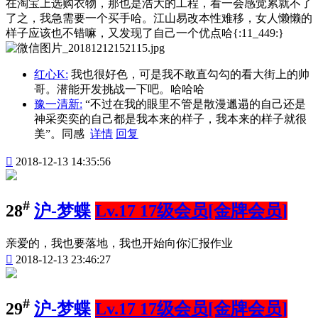
在淘宝上选购衣物，那也是浩大的工程，看一会感觉累就不了
了之，我急需要一个买手哈。江山易改本性难移，女人懒懒的
样子应该也不错嘛，又发现了自己一个优点哈{:11_449:}
红心K:
我也很好色，可是我不敢直勾勾的看大街上的帅
哥。潜能开发挑战一下吧。哈哈哈
豫一清新:
“不过在我的眼里不管是散漫邋遢的自己还是
神采奕奕的自己都是我本来的样子，我本来的样子就很
美”。同感
详情
回复

2018-12-13 14:35:56
#
28
沪-梦蝶
Lv.17 17级会员[金牌会员]
亲爱的，我也要落地，我也开始向你汇报作业

2018-12-13 23:46:27
#
29
沪-梦蝶
Lv.17 17级会员[金牌会员]