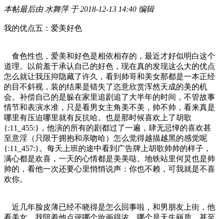
本帖最后由 水舞萍 于 2018-12-13 14:40 编辑
我的优点五：爱美好色
食色性也，爱美和好色是相依相存的，最近才好似明白这个
道理。以前羞于承认自己的好色，现在真的发现这么大的优点
怎么就让我压抑隐藏了许久，看到帅哥和美女那都是一本正经
的目不斜视，装的结果是错失了恣意欣赏浑然天成的美的机
会。补偿自己的是躲在家里追剧追了大半年的时间，不管故事
情节和表演水准，只是看男女主角美不美，帅不帅，看来真是
哪里有压迫哪里就有反抗哈。也是那时候喜欢上了胡歌
{:11_455:}，他演的所有的剧都过了一遍，肆无忌惮的喜欢甚
至意淫（只限于拥抱和亲吻哈）怎么觉得越描越黑的感觉呢
{:11_457:}。每天上班的途中看到广告牌上胡歌帅帅的样子，
满心都是欢喜，一天的心情都是美美哒。地铁站里何炅也是帅
帅的，看他一次还要心里悄悄说声：你也不赖，可我就是不喜
欢你。
近几年脸皮薄已经不晓得是怎么回事啦，和男朋友上街，他
看美女，我陪着他点评哪个妆画得浓，哪个是天生丽质，甚至