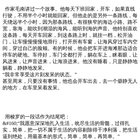
作家毛南讲过一个故事。他每天下班回家，开车，如果直线
行驶，不用半个小时就能回家。但他走的是另外一条路线，每
天绕远半个小时，因为那条路线，有很狭窄的海边小路。路不
宽，靠海，能吹到潮湿的海风，能听到海的声音。他特别喜欢
这条路，每天开车回家，到这条路上时，就挂一档，松开油
门，让车慢慢慢慢地滑行，打开所有车窗，让海风穿过车内空
间，穿过自己的脸颊。有的时候，他会把车开进海滩那边适合
停车的硬地。车停好，车门全都打开，躺在车上，眯着眼，让
风进来，让声音进来，让海浪进来。他没有睡着，只是静静地
躺着，静静地发呆。
“我非常享受这片刻发呆的状态。”
甚至周末，只要没有事情，他也会开车出去，去一个僻静无人
的地方，在车里呆着发呆。
用梭罗的一段话作为结尾吧：
&#160;“我愿意深深地扎入生活，吮尽生活的骨髓，过得扎
实，简单，把一切不属于生活的内容剔除得干净利落，把生活
逼到绝处，用最基本的形式，简单，简单，再简单。”