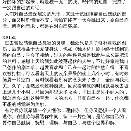
好的坏的加起来，就是独一无二的我。8分钟的短剧，完成了
一次跟自己的对话。
人们对自己最深层次的恐惧，来源于试图掩盖自己残缺的部
分，而又时刻惴惴不安，害怕它终有一天会跳出来，令自己崩
溃。所有的苛求，都是在对自己犯罪。
&#160;
过去曾经感觉自己孤寂的灵魂，独处只是为了修补灵魂的创
伤，后来得益于大爱健身法，也如《独木桥》剧中终于找到完
整的自己，学会了接纳，过去的种种竟然是我此生成长最肥沃
的养料，感恩上天给我如此波荡起伏的人生，不过好像是我自
己创作的剧本哈。越发喜欢和自己在一起时的怡然自得，不喜
欢被打扰，可以看着天上的云朵呆呆的坐上几个小时，有时候
脑袋一片空白，有时候看着所有的念头来了去了，全然与我无
关。久了，竟然迷恋这种感觉。回家看老爸的时候就喜欢去坡
上逛几个小时，只因为那里太多坟墓，平日里是见不到人的，
我总是会找到这种空无一人的地方，只和自己在一起，什么都
不想的感觉最为美妙。
有时候你既希望一个人懂你，理解你，但你又恐惧一个人看
透你。在懂你与看透你中间，留下一片空间，是给你自己的，
要你自己触摸，抚慰，理解。与自己，与这个世界和解。