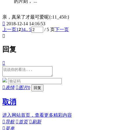
的片刻， ...
亲，真呆了才最可爱呢{:11_450:}

2018-12-14 14:16:53
上一页
1
2
3
4
.. 5
/ 5 页
下一页

回复


表情

图片
0
取消
进入网站首页，查看更多精彩内容

导航

首页

刷新

菜单