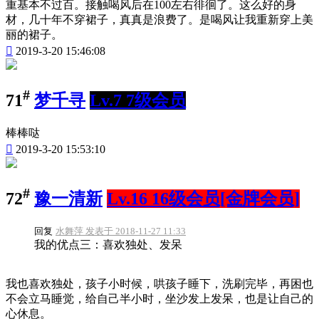
重基本不过百。接触喝风后在100左右徘徊了。这么好的身
材，几十年不穿裙子，真真是浪费了。是喝风让我重新穿上美
丽的裙子。

2019-3-20 15:46:08
#
71
梦千寻
Lv.7 7级会员
棒棒哒

2019-3-20 15:53:10
#
72
豫一清新
Lv.16 16级会员[金牌会员]
回复
水舞萍 发表于 2018-11-27 11:33
我的优点三：喜欢独处、发呆
我也喜欢独处，孩子小时候，哄孩子睡下，洗刷完毕，再困也
不会立马睡觉，给自己半小时，坐沙发上发呆，也是让自己的
心休息。