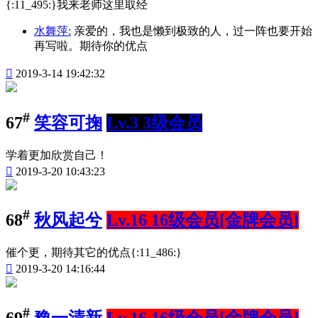
{:11_495:}我来老师这里取经
水舞萍:
亲爱的，我也是懒到极致的人，过一阵也要开始
再写啦。期待你的优点

2019-3-14 19:42:32
#
67
笑容可掬
Lv.3 3级会员
学着更加欣赏自己！

2019-3-20 10:43:23
#
68
秋风起兮
Lv.16 16级会员[金牌会员]
催个更，期待其它的优点{:11_486:}

2019-3-20 14:16:44
#