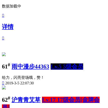
数据加载中

详情

#
61
雨中漫步44363
Lv.5 5级会员
给力，闪亮登场哦，赞！

2019-3-5 22:07:30
#
62
沪青青艾草
Lv.17 17级会员[金牌会
员]