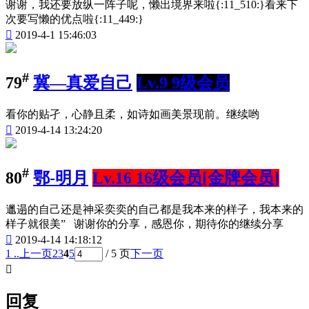
谢谢，我还要放纵一阵子呢，懒出境界来啦{:11_510:}看来下
次要写懒的优点啦{:11_449:}

2019-4-1 15:46:03
#
79
冀—真爱自己
Lv.9 9级会员
看你的贴孑，心静且柔，如诗如画美景现前。继续哟

2019-4-14 13:24:20
#
80
鄂-明月
Lv.16 16级会员[金牌会员]
邋遢的自己还是神采奕奕的自己都是我本来的样子，我本来的
样子就很美” 谢谢你的分享，感恩你，期待你的继续分享

2019-4-14 14:18:12
1 ..
上一页
2
3
4
5
/ 5 页
下一页

回复