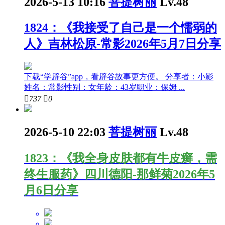
2026-5-13 10:16
菩提树丽
Lv.48
1824：《我接受了自己是一个懦弱的
人》吉林松原-常影2026年5月7日分享
下载“学辟谷”app，看辟谷故事更方便。 分享者：小影
姓名：常影性别：女年龄：43岁职业：保姆 ...

737

0
2026-5-10 22:03
菩提树丽
Lv.48
1823：《我全身皮肤都有牛皮癣，需
终生服药》四川德阳-那鲜菊2026年5
月6日分享