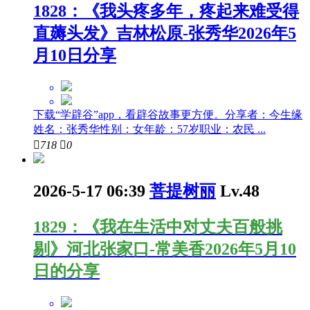
1828：《我头疼多年，疼起来难受得
直薅头发》吉林松原-张秀华2026年5
月10日分享
下载“学辟谷”app，看辟谷故事更方便。分享者：今生缘
姓名：张秀华性别：女年龄：57岁职业：农民 ...

718

0
2026-5-17 06:39
菩提树丽
Lv.48
1829：《我在生活中对丈夫百般挑
剔》河北张家口-常美香2026年5月10
日的分享