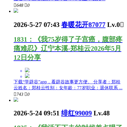

648

0
2026-5-27 07:43
春暖花开87077
Lv.0

1831：《我75岁得了子宫癌，腹部疼
痛难忍》辽宁本溪-郑桂云2026年5月
12日分享
下载“学辟谷”app，看辟谷故事更方便。 分享者：郑桂
云姓名：郑桂云性别：女年龄：77岁职业：退休联系 ...

743

0
2026-5-24 09:51
绯红99009
Lv.48