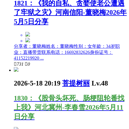
1821：《我的自私、贪婪使老公遭遇
了牢狱之灾》河南信阳-董晓梅2026年
5月5日分享
分享者：董晓梅姓名：董晓梅性别：女年龄：34岁职
业：直播带货联系电话：16692832626身份证号：
41152219920 ...

731

0
2026-5-18 20:19
菩提树丽
Lv.48
1830：《股骨头坏死、肠梗阻轮番找
上我》河北冀州-李春雪2026年5月11
日分享