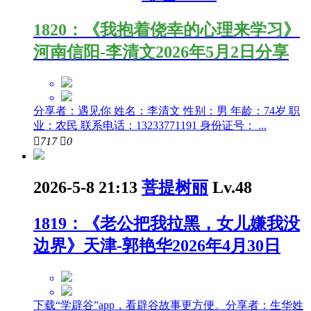
1820：《我抱着侥幸的心理来学习》
河南信阳-李清文2026年5月2日分享
分享者：遇见你 姓名：李清文 性别：男 年龄：74岁 职
业：农民 联系电话：13233771191 身份证号： ...

717

0
2026-5-8 21:13
菩提树丽
Lv.48
1819：《老公把我拉黑，女儿嫌我没
边界》天津-郭艳华2026年4月30日
下载“学辟谷”app，看辟谷故事更方便。分享者：生华姓