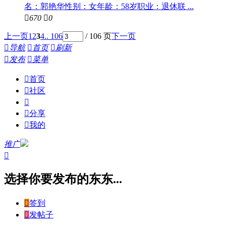
名：郭艳华性别：女年龄：58岁职业：退休联 ...

670

0
上一页
1
2
3
4
.. 106
/ 106 页
下一页

导航

首页

刷新

发布

菜单

首页

社区


分享

我的
推广

选择你要发布的东东...

签到

发帖子