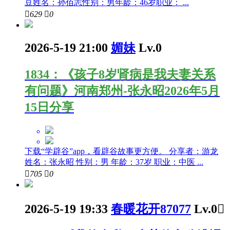
豆姓名：孙佰志性别：男年龄：46岁职业： ...

629

0
2026-5-19 21:00
媚妹
Lv.0
1834：《孩子8岁肾病是我夫妻关系
有问题》河南郑州-张永昭2026年5月
15日分享
下载“学辟谷”app，看辟谷故事更方便。 分享者：游龙
姓名：张永昭 性别：男 年龄：37岁 职业：中医 ...

705

0
2026-5-19 19:33
春暖花开87077
Lv.0
