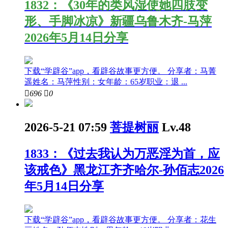
1832：《30年的类风湿使她四肢变
形、手脚冰凉》新疆乌鲁木齐-马萍
2026年5月14日分享
下载“学辟谷”app，看辟谷故事更方便。 分享者：马菁
遥姓名：马萍性别：女年龄：65岁职业：退 ...

696

0
2026-5-21 07:59
菩提树丽
Lv.48
1833：《过去我认为万恶淫为首，应
该戒色》黑龙江齐齐哈尔-孙佰志2026
年5月14日分享
下载“学辟谷”app，看辟谷故事更方便。 分享者：花生