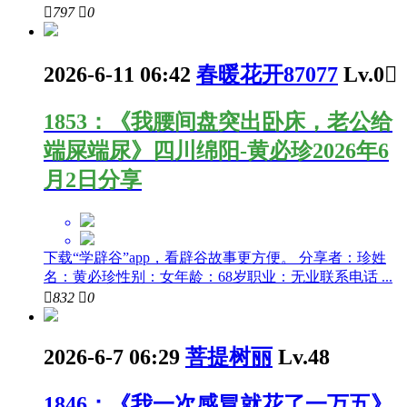

797

0
2026-6-11 06:42
春暖花开87077
Lv.0

1853：《我腰间盘突出卧床，老公给
端屎端尿》四川绵阳-黄必珍2026年6
月2日分享
下载“学辟谷”app，看辟谷故事更方便。 分享者：珍姓
名：黄必珍性别：女年龄：68岁职业：无业联系电话 ...

832

0
2026-6-7 06:29
菩提树丽
Lv.48
1846：《我一次感冒就花了一万五》