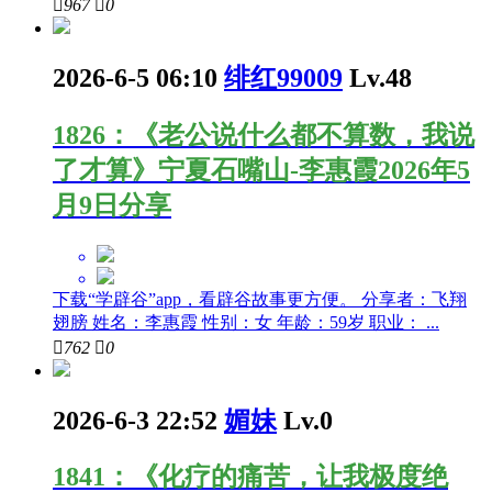

967

0
2026-6-5 06:10
绯红99009
Lv.48
1826：《老公说什么都不算数，我说
了才算》宁夏石嘴山-李惠霞2026年5
月9日分享
下载“学辟谷”app，看辟谷故事更方便。 分享者：飞翔
翅膀 姓名：李惠霞 性别：女 年龄：59岁 职业： ...

762

0
2026-6-3 22:52
媚妹
Lv.0
1841：《化疗的痛苦，让我极度绝