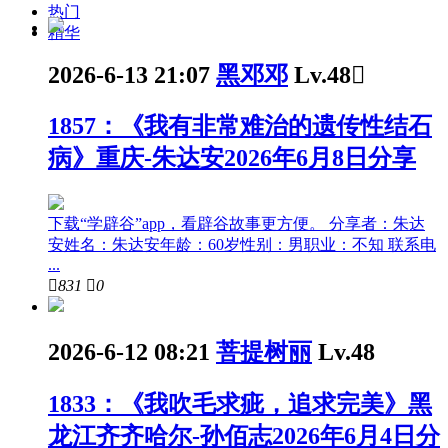
热门
精华
2026-6-13 21:07
黑邓邓
Lv.48

1857：《我有非常难治的遗传性结石
病》重庆-朱达安2026年6月8日分享
下载“学辟谷”app，看辟谷故事更方便。 分享者：朱达
安姓名：朱达安年龄：60岁性别：男职业：不知 联系电
...

831

0
2026-6-12 08:21
菩提树丽
Lv.48
1833：《我吹毛求疵，追求完美》黑
龙江齐齐哈尔-孙佰志2026年6月4日分