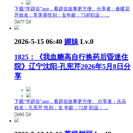
下载“学辟谷”app，看辟谷故事更方便。分享者：春暖花
开姓名：常美香性别：女年龄：73岁职业： ...

677

0
2026-5-15 06:40
媚妹
Lv.0
1825：《我血糖高自行换药后昏迷住
院》辽宁沈阳-孔宪芹2026年5月8日分
享
下载“学辟谷”app，看辟谷故事更方便。 分享者：乐乐
姓名：孔宪芹 性别：女 年龄：72岁 职业： ...

695

0