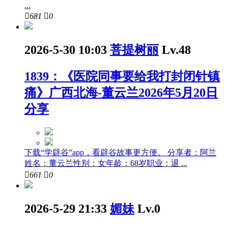
...

681

0
2026-5-30 10:03
菩提树丽
Lv.48
1839：《医院同事要给我打封闭针镇
痛》广西北海-董云兰2026年5月20日
分享
下载“学辟谷”app，看辟谷故事更方便。 分享者：阿兰
姓名：董云兰性别：女年龄：68岁职业：退 ...

661

0
2026-5-29 21:33
媚妹
Lv.0